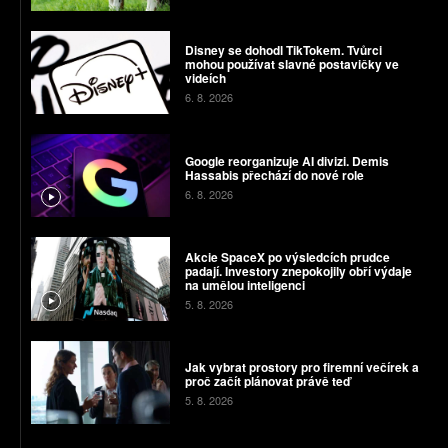
Disney se dohodl TikTokem. Tvůrci
mohou používat slavné postavičky ve
videích
6. 8. 2026
Google reorganizuje AI divizi. Demis
Hassabis přechází do nové role
6. 8. 2026
Akcie SpaceX po výsledcích prudce
padají. Investory znepokojily obří výdaje
na umělou inteligenci
5. 8. 2026
Jak vybrat prostory pro firemní večírek a
proč začít plánovat právě teď
5. 8. 2026