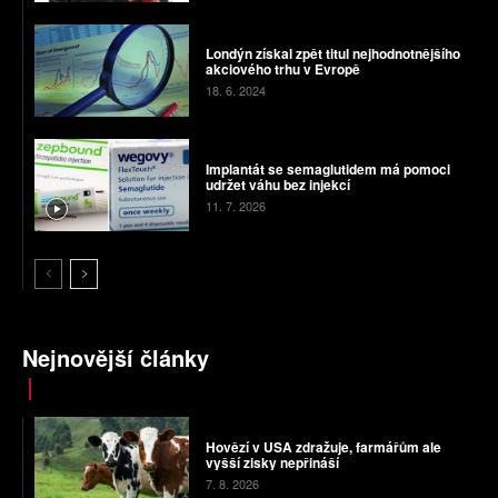
Londýn získal zpět titul nejhodnotnějšího
akciového trhu v Evropě
18. 6. 2024
Implantát se semaglutidem má pomoci
udržet váhu bez injekcí
11. 7. 2026
Nejnovější články
Hovězí v USA zdražuje, farmářům ale
vyšší zisky nepřináší
7. 8. 2026