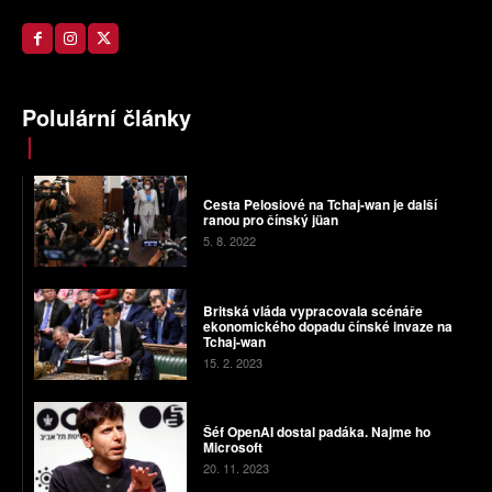
Polulární články
Cesta Pelosiové na Tchaj-wan je další
ranou pro čínský jüan
5. 8. 2022
Britská vláda vypracovala scénáře
ekonomického dopadu čínské invaze na
Tchaj-wan
15. 2. 2023
Šéf OpenAI dostal padáka. Najme ho
Microsoft
20. 11. 2023