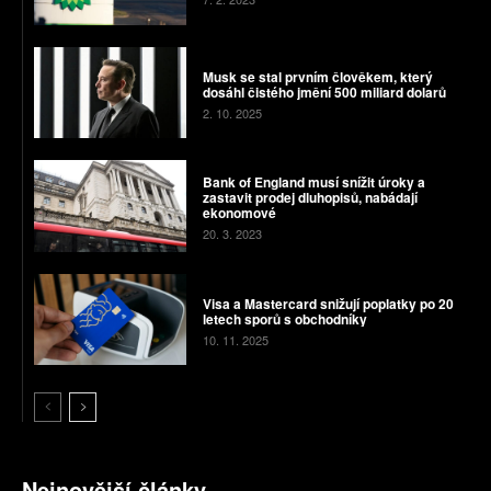
Musk se stal prvním člověkem, který
dosáhl čistého jmění 500 miliard dolarů
2. 10. 2025
Bank of England musí snížit úroky a
zastavit prodej dluhopisů, nabádají
ekonomové
20. 3. 2023
Visa a Mastercard snižují poplatky po 20
letech sporů s obchodníky
10. 11. 2025
Nejnovější články