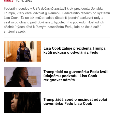
Kauzy
10. 9. 2025
Federální soudce v USA dočasně zastavil krok prezidenta Donalda
Trumpa, který chtěl odvolat guvernérku Federálního rezervního systému
Lisu Cook. Ta se tak může nadále účastnit jednání bankovní rady a
vést svou obranu proti obvinění z hypotečního podvodu. Rozhodnutí
přichází týden před klíčovým zasedáním Fedu, kde se čeká další
snížení sazeb.
Lisa Cook žaluje prezidenta Trumpa
kvůli pokusu o odvolání z Fedu
Trump tlačí na guvernérku Fedu kvůli
údajnému podvodu. Lisa Cook
rezignovat odmítá
Trump žádá soud o možnost odvolat
guvernérku Fedu Lisu Cook