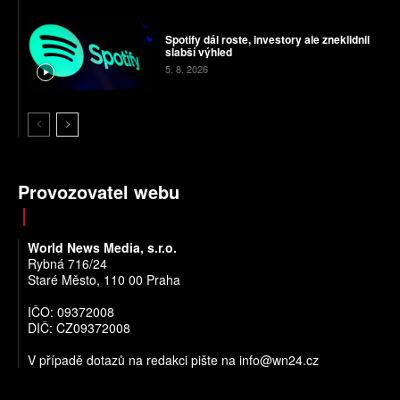
Spotify dál roste, investory ale zneklidnil
slabší výhled
5. 8. 2026
Provozovatel webu
World News Media, s.r.o.
Rybná 716/24
Staré Město, 110 00 Praha
IČO: 09372008
DIČ: CZ09372008
V případě dotazů na redakci pište na
info@wn24.cz