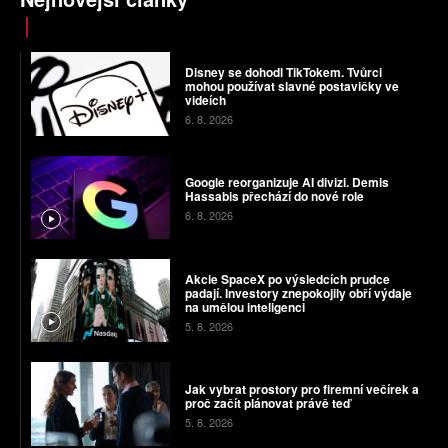
Disney se dohodl TikTokem. Tvůrci
mohou používat slavné postavičky ve
videích
6. 8. 2026
Google reorganizuje AI divizi. Demis
Hassabis přechází do nové role
6. 8. 2026
Akcie SpaceX po výsledcích prudce
padají. Investory znepokojily obří výdaje
na umělou inteligenci
5. 8. 2026
Jak vybrat prostory pro firemní večírek a
proč začít plánovat právě teď
5. 8. 2026