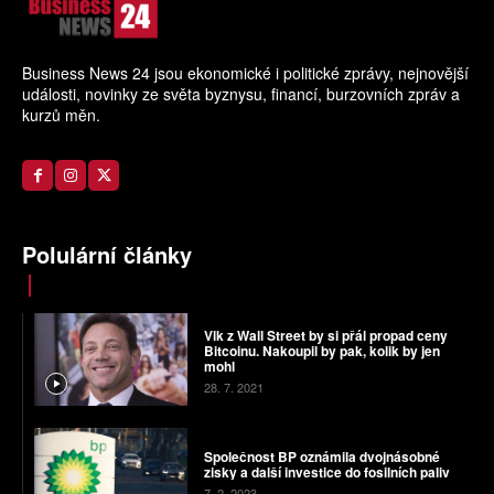
Business News 24 jsou ekonomické i politické zprávy, nejnovější
události, novinky ze světa byznysu, financí, burzovních zpráv a
kurzů měn.
Polulární články
Vlk z Wall Street by si přál propad ceny
Bitcoinu. Nakoupil by pak, kolik by jen
mohl
28. 7. 2021
Společnost BP oznámila dvojnásobné
zisky a další investice do fosilních paliv
7. 2. 2023