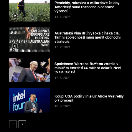
Pesticidy, rakovina a miliardové žaloby.
Americký soud rozhodne o ochraně
výrobců
14. 6. 2026
Australská vína drtí vysoká čínská cla.
Tamní společnosti musí měnit obchodní
strategie
17. 2. 2021
Společnost Warrena Buffetta ztratila v
minulém čtvrtletí 44 miliard dolarů. Není
to ale tak zlé
17. 8. 2022
Koupí USA podíl v Intelu? Akcie vystřelily
o 7 procent
15. 8. 2025