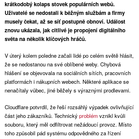
krátkodobý kolaps stovek populárních webů.
Uživatelé se nedostali k běžným službám a firmy
musely čekat, až se síť postupně obnoví. Událost
znovu ukázala, jak citlivé je propojení digitálního
světa na několik klíčových hráčů.
V úterý kolem poledne začali lidé po celém světě hlásit,
že se nedostanou na své oblíbené weby. Chybová
hlášení se objevovala na sociálních sítích, pracovních
platformách i nákupních webech. Některé aplikace se
nenačítaly vůbec, jiné běžely s výraznými prodlevami.
Cloudflare potvrdil, že řeší rozsáhlý výpadek ovlivňující
část jeho zákazníků. Technický
problém
vznikl kvůli
souboru, který měl odfiltrovat nežádoucí provoz. Místo
toho způsobil pád systému odpovědného za řízení