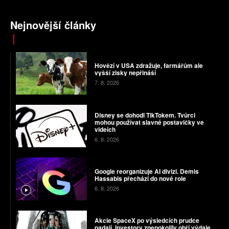
Nejnovější články
Hovězí v USA zdražuje, farmářům ale
vyšší zisky nepřináší
7. 8. 2026
Disney se dohodl TikTokem. Tvůrci
mohou používat slavné postavičky ve
videích
6. 8. 2026
Google reorganizuje AI divizi. Demis
Hassabis přechází do nové role
6. 8. 2026
Akcie SpaceX po výsledcích prudce
padají. Investory znepokojily obří výdaje