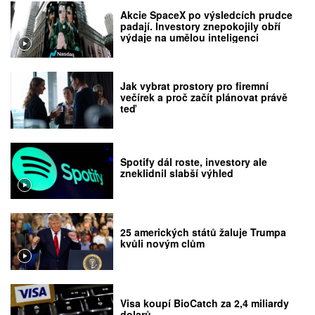
Akcie SpaceX po výsledcích prudce
padají. Investory znepokojily obří
výdaje na umělou inteligenci
Jak vybrat prostory pro firemní
večírek a proč začít plánovat právě
teď
Spotify dál roste, investory ale
zneklidnil slabší výhled
25 amerických států žaluje Trumpa
kvůli novým clům
Visa koupí BioCatch za 2,4 miliardy
dolarů