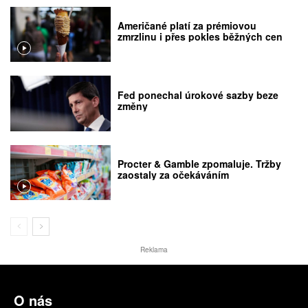
Američané platí za prémiovou
zmrzlinu i přes pokles běžných cen
Fed ponechal úrokové sazby beze
změny
Procter & Gamble zpomaluje. Tržby
zaostaly za očekáváním
Reklama
O nás