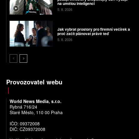
na umělou inteligenci
5. 8. 2026
Jak vybrat prostory pro firemní večírek a
proč začít plánovat právě teď
5. 8. 2026
Provozovatel webu
World News Media, s.r.o.
Rybná 716/24
Staré Město, 110 00 Praha
IČO: 09372008
DIČ: CZ09372008