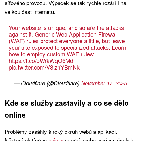
síťového provozu. Výpadek se tak rychle rozšířil na
velkou část internetu.
Your website is unique, and so are the attacks
against it. Generic Web Application Firewall
(WAF) rules protect everyone a little, but leave
your site exposed to specialized attacks. Learn
how to employ custom WAF rules:
https://t.co/oWrkWqO6Md
pic.twitter.com/V8iznYBmNk
— Cloudflare (@Cloudflare)
November 17, 2025
Kde se služby zastavily a co se dělo
online
Problémy zasáhly široký okruh webů a aplikací.
Některé platformy
hlásily
interní chybu, jiné vyzývaly k