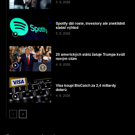
5. 8. 2026
Spotify dál roste, investory ale zneklidnil
slabší výhled
5. 8. 2026
25 amerických států žaluje Trumpa kvůli
novým clům
4. 8. 2026
Visa koupí BioCatch za 2,4 miliardy
dolarů
4. 8. 2026