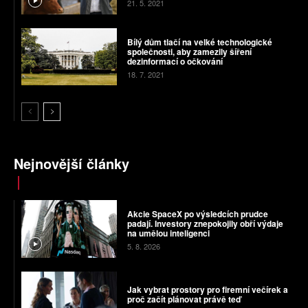
21. 5. 2021
Bílý dům tlačí na velké technologické
společnosti, aby zamezily šíření
dezinformací o očkování
18. 7. 2021
Nejnovější články
Akcie SpaceX po výsledcích prudce
padají. Investory znepokojily obří výdaje
na umělou inteligenci
5. 8. 2026
Jak vybrat prostory pro firemní večírek a
proč začít plánovat právě teď