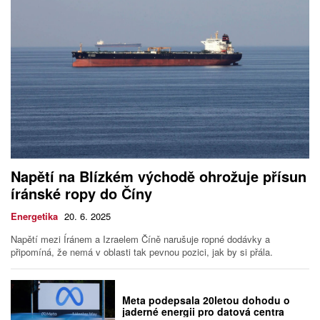
Napětí na Blízkém východě ohrožuje přísun
íránské ropy do Číny
Energetika
20. 6. 2025
Napětí mezi Íránem a Izraelem Číně narušuje ropné dodávky a
připomíná, že nemá v oblasti tak pevnou pozici, jak by si přála.
Meta podepsala 20letou dohodu o
jaderné energii pro datová centra