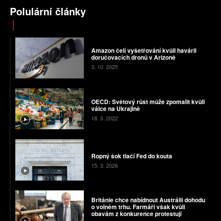
Polulární články
Amazon čelí vyšetřování kvůli havárii
doručovacích dronů v Arizoně
3. 10. 2025
OECD: Světový růst může zpomalit kvůli
válce na Ukrajině
18. 3. 2022
Ropný šok tlačí Fed do kouta
15. 3. 2026
Británie chce nabídnout Austrálii dohodu
o volném trhu. Farmáři však kvůli
obavám z konkurence protestují