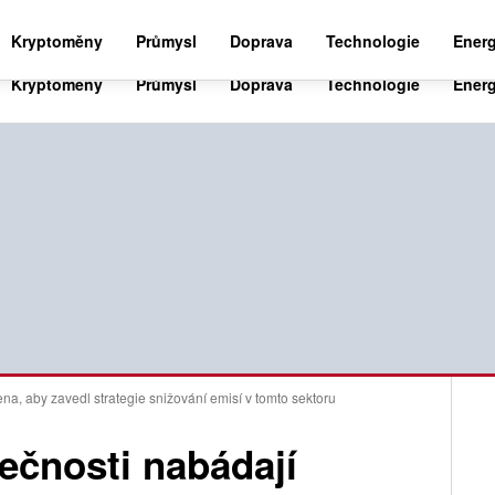
BUSINESS NEWS 24
WORLD NEWS 24
SPO
Kryptoměny
Průmysl
Doprava
Technologie
Energ
na, aby zavedl strategie snižování emisí v tomto sektoru
ečnosti nabádají