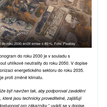
 do roku 2030 snížit emise o 80 %. Foto: Pixabay
onogram do roku 2030 je v souladu s
ut uhlíkové neutrality do roku 2050. V dopise
bonizaci energetického sektoru do roku 2035.
je proti změně klimatu.
ůže být navržen tak, aby podporoval zavádění
 které jsou technicky proveditelné, zajišťují
,“ uvádí se v dopise
 dostupnost pro zákazníky