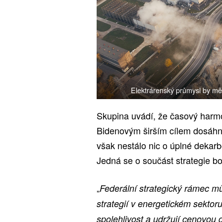
Elektrárenský průmysl by měl
Skupina uvádí, že časový harm
Bidenovým širším cílem dosáhno
však nestálo nic o úplné dekar
Jedná se o součást strategie bo
„
Federální strategický rámec m
strategií v energetickém sektoru,
spolehlivost a udržují cenovou