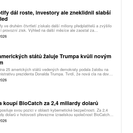
tify dál roste, investory ale zneklidnil slabší
led
fy ve druhém čtvrtletí získalo další miliony předplatitelů a zvýšilo
 i provozní zisk. Výhled na další měsíce ale zaostal za
váním a ukázal, že další růst bude vyžadovat vyšší výdaje na
 2026
ting, nové služby a umělou inteligenci.
amerických států žaluje Trumpa kvůli novým
ům
ina 25 amerických států vedených demokraty podala žalobu na
istrativu prezidenta Donalda Trumpa. Tvrdí, že nová cla na dovoz
ítek zemí překračují pravomoci prezidenta a obcházejí předchozí
 2026
dnutí amerických soudů.
a koupí BioCatch za 2,4 miliardy dolarů
posiluje svou pozici v oblasti kybernetické bezpečnosti. Za 2,4
rdy dolarů v hotovosti převezme izraelskou společnost BioCatch,
 pomáhá bankám odhalovat podvody podle chování uživatelů při
 2026
 s internetovým bankovnictvím.