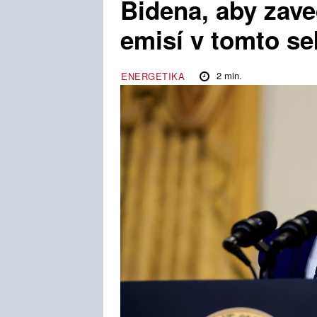
Bidena, aby zave
emisí v tomto se
2
min.
ENERGETIKA