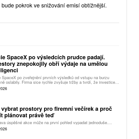
y bude pokrok ve snižování emisí obtížnější.
ie SpaceX po výsledcích prudce padají.
estory znepokojily obří výdaje na umělou
eligenci
 SpaceX po zveřejnění prvních výsledků od vstupu na burzu
ně oslabily. Firma sice rychle zvyšuje tržby a tvrdí, že investice
ělé inteligence se vracejí mnohem rychleji než dříve, investoři ale
 2026
eší, zda je tempo rekordních výdajů dlouhodobě udržitelné.
 vybrat prostory pro firemní večírek a proč
ít plánovat právě teď
ava úspěšné akce může na první pohled vypadat jednoduše....
 2026