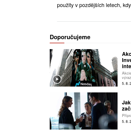
použity v pozdějších letech, kd
Doporučujeme
Akc
Inv
int
Akcie
výraz
do um
5. 8.
dál ř
Jak
zač
Přípr
5. 8.