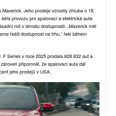
p Maverick. Jeho prodeje vzrostly zhruba o 18
šéfa provozu pro spalovací a elektrická auta
sadní roli v tématu dostupnosti. „Maverick měl
jsme řešili dostupnost na trhu,“ řekl během
ny. F Series v roce 2025 prodala 828 832 aut a
d zároveň připomněl, že spalovací auta dál
ocent jeho prodejů v USA.