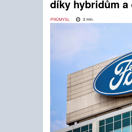
díky hybridům 
2
min.
PRŮMYSL