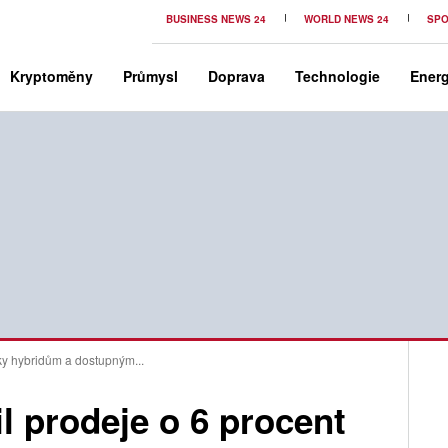
BUSINESS NEWS 24
WORLD NEWS 24
SPO
Kryptoměny
Průmysl
Doprava
Technologie
Energ
íky hybridům a dostupným...
l prodeje o 6 procent