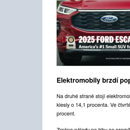
Elektromobily brzdí po
Na druhé straně stojí elektromob
klesly o 14,1 procenta. Ve čtvrt
procent.
Změna nálady na trhu se promítl