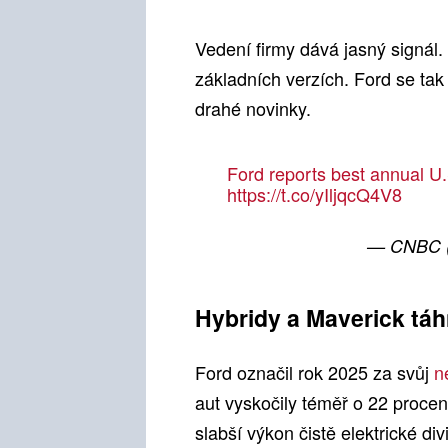
Vedení firmy dává jasný signál.
základních verzích. Ford se tak 
drahé novinky.
Ford reports best annual U.
https://t.co/yIljqcQ4V8
— CNBC
Hybridy a Maverick tá
Ford označil rok 2025 za svůj
n
aut vyskočily téměř o 22 proce
slabší výkon čistě elektrické div