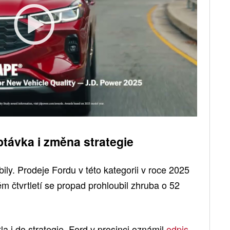
ptávka i změna strategie
ily. Prodeje Fordu v této kategorii v roce 2025
ém čtvrtletí se propad prohloubil zhruba o 52
a i do strategie. Ford v prosinci oznámil
odpis