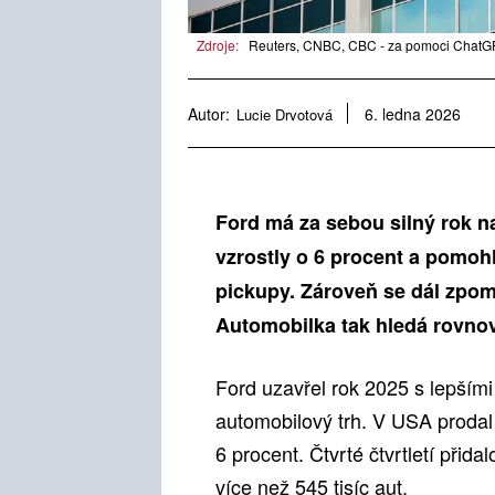
Zdroje:
Reuters, CNBC, CBC - za pomoci ChatGPT
Autor:
Lucie Drvotová
6. ledna 2026
Ford má za sebou silný rok n
vzrostly o 6 procent a pomoh
pickupy. Zároveň se dál zpom
Automobilka tak hledá rovnov
Ford uzavřel rok 2025 s lepšími
automobilový trh. V USA prodal
6 procent. Čtvrté čtvrtletí přida
více než 545 tisíc aut.