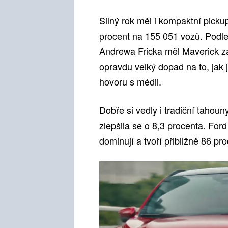
Silný rok měl i kompaktní picku
procent na 155 051 vozů. Podle 
Andrewa Fricka měl Maverick zá
opravdu velký dopad na to, jak 
hovoru s médii.
Dobře si vedly i tradiční tahou
zlepšila se o 8,3 procenta. For
dominují a tvoří přibližně 86 pr