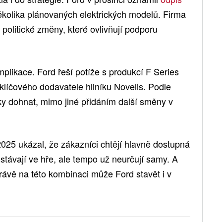
několika plánovaných elektrických modelů. Firma
 politické změny, které ovlivňují podporu
mplikace. Ford řeší potíže s produkcí F Series
líčového dodavatele hliníku Novelis. Podle
ky dohnat, mimo jiné přidáním další směny v
 2025 ukázal, že zákazníci chtějí hlavně dostupná
ůstávají ve hře, ale tempo už neurčují samy. A
rávě na této kombinaci může Ford stavět i v