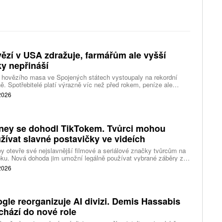
ězí v USA zdražuje, farmářům ale vyšší
ky nepřináší
 hovězího masa ve Spojených státech vystoupaly na rekordní
ě. Spotřebitelé platí výrazně víc než před rokem, peníze ale
távají farmářům, zpracovatelům ani restauracím. Celý řetězec
 2026
jí nedostatek dobytka a prudce rostoucí náklady.
ney se dohodl TikTokem. Tvůrci mohou
žívat slavné postavičky ve videích
y otevře své nejslavnější filmové a seriálové značky tvůrcům na
ku. Nová dohoda jim umožní legálně používat vybrané záběry z
kce studia a sdílet vlastní videa také na platformě Disney Verts.
 2026
gle reorganizuje AI divizi. Demis Hassabis
chází do nové role