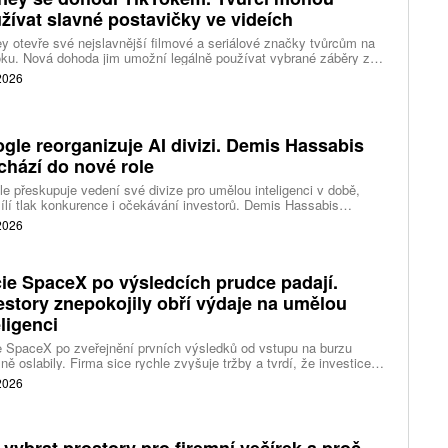
žívat slavné postavičky ve videích
y otevře své nejslavnější filmové a seriálové značky tvůrcům na
ku. Nová dohoda jim umožní legálně používat vybrané záběry z
kce studia a sdílet vlastní videa také na platformě Disney Verts.
 2026
gle reorganizuje AI divizi. Demis Hassabis
chází do nové role
e přeskupuje vedení své divize pro umělou inteligenci v době,
ílí tlak konkurence i očekávání investorů. Demis Hassabis
vá každodenní řízení DeepMind a zaměří se na vývoj pokročilé
 2026
 inteligence i její dopad na společnost.
ie SpaceX po výsledcích prudce padají.
estory znepokojily obří výdaje na umělou
eligenci
 SpaceX po zveřejnění prvních výsledků od vstupu na burzu
ně oslabily. Firma sice rychle zvyšuje tržby a tvrdí, že investice
ělé inteligence se vracejí mnohem rychleji než dříve, investoři ale
 2026
eší, zda je tempo rekordních výdajů dlouhodobě udržitelné.
 vybrat prostory pro firemní večírek a proč