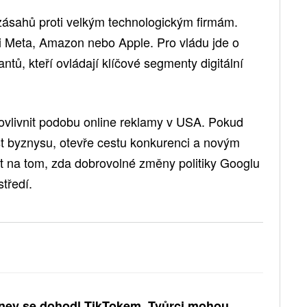
y zásahů proti velkým technologickým firmám.
i Meta, Amazon nebo Apple. Pro vládu jde o
ntů, kteří ovládají klíčové segmenty digitální
vlivnit podobu online reklamy v USA. Pokud
t byznysu, otevře cestu konkurenci a novým
 na tom, zda dobrovolné změny politiky Googlu
tředí.
ney se dohodl TikTokem. Tvůrci mohou