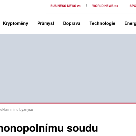
BUSINESS NEWS 24
WORLD NEWS 24
SPO
Kryptoměny
Průmysl
Doprava
Technologie
Energ
 reklamnímu byznysu
imonopolnímu soudu