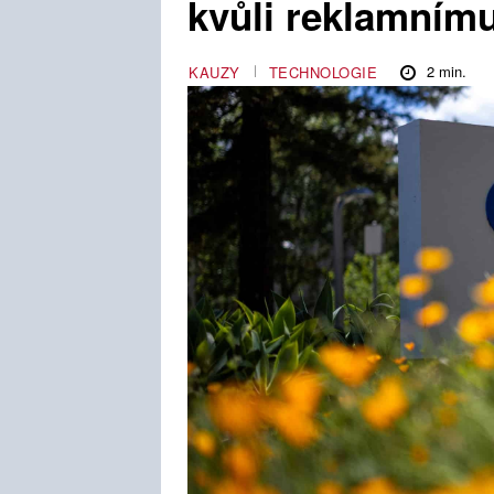
kvůli reklamním
2
min.
KAUZY
TECHNOLOGIE