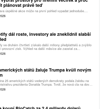
ít plánovat právě teď
ava úspěšné akce může na první pohled vypadat jednoduše....
 2026
tify dál roste, investory ale zneklidnil slabší
led
fy ve druhém čtvrtletí získalo další miliony předplatitelů a zvýšilo
 i provozní zisk. Výhled na další měsíce ale zaostal za
váním a ukázal, že další růst bude vyžadovat vyšší výdaje na
 2026
ting, nové služby a umělou inteligenci.
amerických států žaluje Trumpa kvůli novým
ům
ina 25 amerických států vedených demokraty podala žalobu na
istrativu prezidenta Donalda Trumpa. Tvrdí, že nová cla na dovoz
ítek zemí překračují pravomoci prezidenta a obcházejí předchozí
 2026
dnutí amerických soudů.
a koupí BioCatch za 2,4 miliardy dolarů