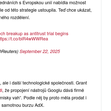
jednáních s Evropskou unií nabídla možnost
e od této strategie ustoupila. Teď chce ukázat,
eného rozdělení.
h breakup as antitrust trial begins
ttps://t.co/biR4wWWRea
@Reuters)
September 22, 2025
 ale i další technologické společnosti. Grant
dl
, že propojení nástrojů Googlu dává firmě
 misky vah“. Podle něj by proto měla prodat i
en samotnou burzu AdX.