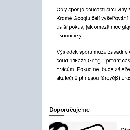
Celý spor je součástí širší vln
Kromě Googlu čelí vyšetřování 
další pokus, jak omezit moc giga
ekonomiky.
Výsledek sporu může zásadně o
soud přikáže Googlu prodat čás
hráčům. Pokud ne, bude záležet
skutečně přinesou férovější pros
Doporučujeme
Dis