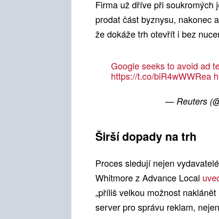
Firma už dříve při soukromých 
prodat část byznysu, nakonec al
že dokáže trh otevřít i bez nuc
Google seeks to avoid ad tec
https://t.co/biR4wWWRea
h
— Reuters (
Širší dopady na trh
Proces sledují nejen vydavatelé,
Whitmore z Advance Local
uve
„příliš velkou možnost naklánět
server pro správu reklam, nej