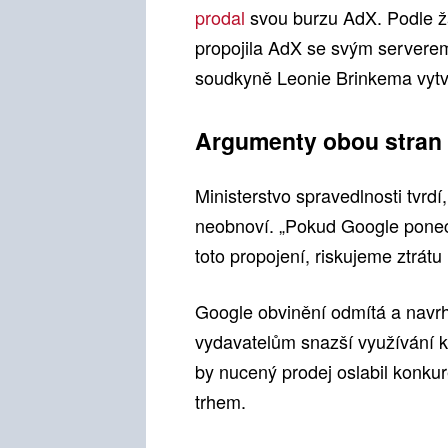
prodal
svou burzu AdX. Podle ža
propojila AdX se svým serverem
soudkyně Leonie Brinkema vytv
Argumenty obou stran
Ministerstvo spravedlnosti tvrd
neobnoví. „Pokud Google ponech
toto propojení, riskujeme ztrát
Google obvinění odmítá a navrh
vydavatelům snazší využívání k
by nucený prodej oslabil konkur
trhem.