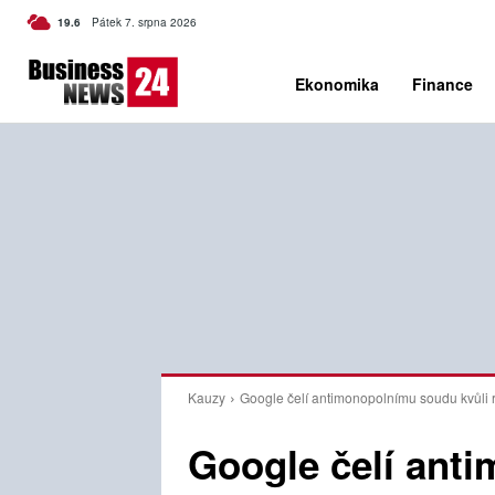
C
19.6
Pátek 7. srpna 2026
Czech
Ekonomika
Finance
Kauzy
Google čelí antimonopolnímu soudu kvůli
Google čelí ant