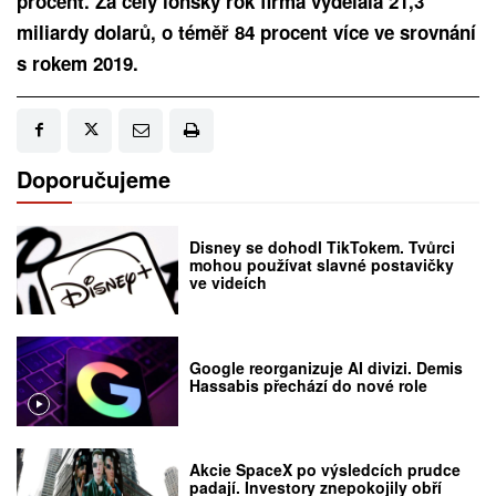
procent. Za celý loňský rok firma vydělala 21,3
miliardy dolarů, o téměř 84 procent více ve srovnání
s rokem 2019.
Doporučujeme
Disney se dohodl TikTokem. Tvůrci
mohou používat slavné postavičky
ve videích
Google reorganizuje AI divizi. Demis
Hassabis přechází do nové role
Akcie SpaceX po výsledcích prudce
padají. Investory znepokojily obří