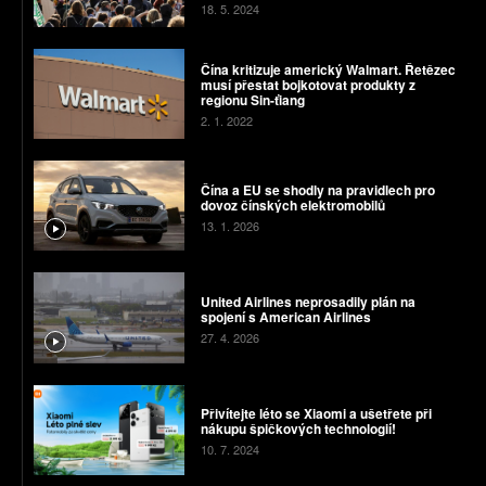
18. 5. 2024
Čína kritizuje americký Walmart. Řetězec
musí přestat bojkotovat produkty z
regionu Sin-ťiang
2. 1. 2022
Čína a EU se shodly na pravidlech pro
dovoz čínských elektromobilů
13. 1. 2026
United Airlines neprosadily plán na
spojení s American Airlines
27. 4. 2026
Přivítejte léto se Xiaomi a ušetřete při
nákupu špičkových technologií!
10. 7. 2024