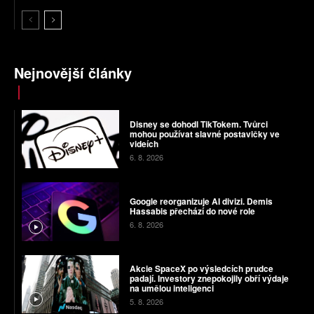
Nejnovější články
Disney se dohodl TikTokem. Tvůrci
mohou používat slavné postavičky ve
videích
6. 8. 2026
Google reorganizuje AI divizi. Demis
Hassabis přechází do nové role
6. 8. 2026
Akcie SpaceX po výsledcích prudce
padají. Investory znepokojily obří výdaje
na umělou inteligenci
5. 8. 2026