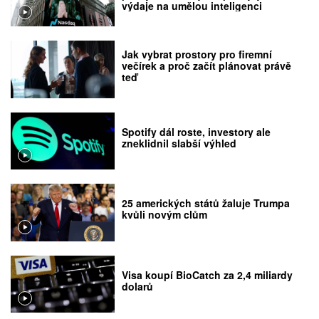
výdaje na umělou inteligenci
Jak vybrat prostory pro firemní
večírek a proč začít plánovat právě
teď
Spotify dál roste, investory ale
zneklidnil slabší výhled
25 amerických států žaluje Trumpa
kvůli novým clům
Visa koupí BioCatch za 2,4 miliardy
dolarů