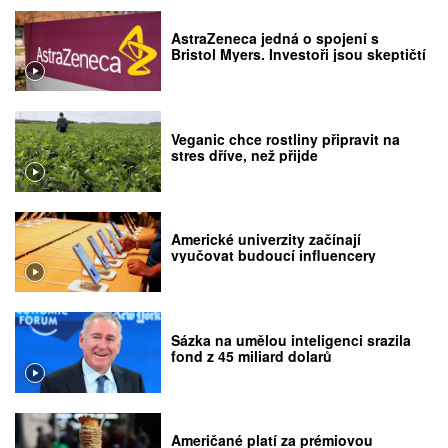
AstraZeneca jedná o spojení s
Bristol Myers. Investoři jsou skeptičtí
Veganic chce rostliny připravit na
stres dříve, než přijde
Americké univerzity začínají
vyučovat budoucí influencery
Sázka na umělou inteligenci srazila
fond z 45 miliard dolarů
Američané platí za prémiovou