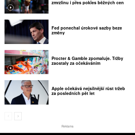
zmrzlinu i přes pokles běžných cen
Fed ponechal úrokové sazby beze
změny
Procter & Gamble zpomaluje. Tržby
zaostaly za očekáváním
Apple očekává nejsilnější růst tržeb
za posledních pět let
Reklama