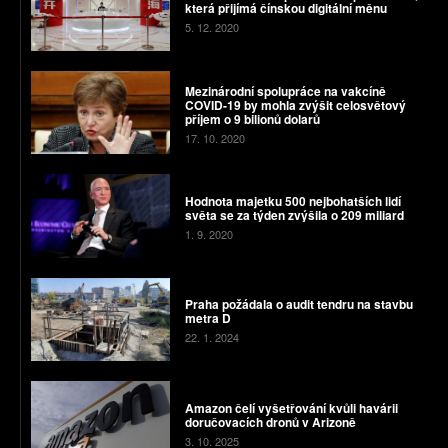
která přijímá čínskou digitální měnu
5. 12. 2020
Mezinárodní spolupráce na vakcíně
COVID-19 by mohla zvýšit celosvětový
příjem o 9 bilionů dolarů
17. 10. 2020
Hodnota majetku 500 nejbohatších lidí
světa se za týden zvýšila o 209 miliard
1. 9. 2020
Praha požádala o audit tendru na stavbu
metra D
22. 1. 2024
Amazon čelí vyšetřování kvůli havárii
doručovacích dronů v Arizoně
3. 10. 2025