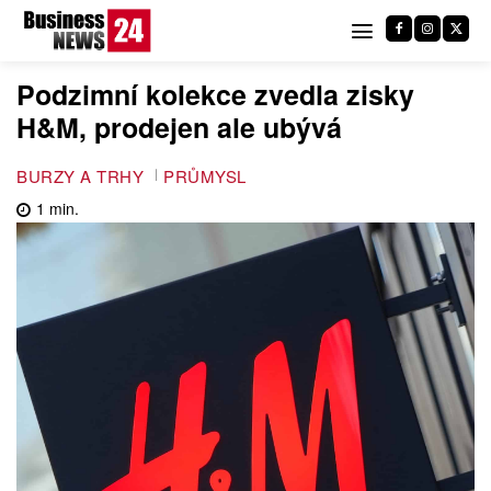
Podzimní kolekce zvedla zisky
H&M, prodejen ale ubývá
BURZY A TRHY
PRŮMYSL
1
min.