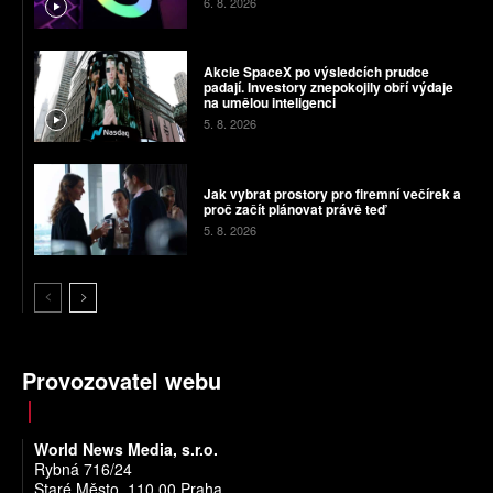
6. 8. 2026
Akcie SpaceX po výsledcích prudce
padají. Investory znepokojily obří výdaje
na umělou inteligenci
5. 8. 2026
Jak vybrat prostory pro firemní večírek a
proč začít plánovat právě teď
5. 8. 2026
Provozovatel webu
World News Media, s.r.o.
Rybná 716/24
Staré Město, 110 00 Praha