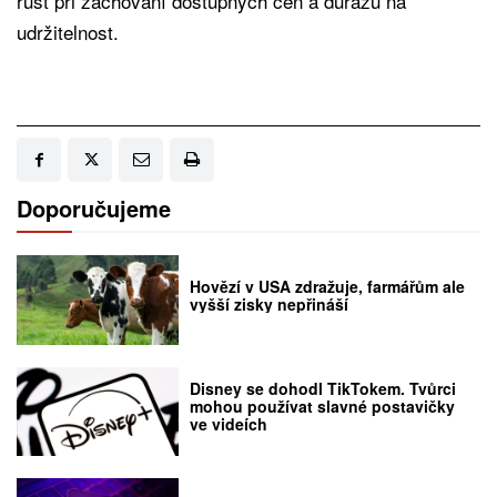
růst při zachování dostupných cen a důrazu na
udržitelnost.
Doporučujeme
Hovězí v USA zdražuje, farmářům ale
vyšší zisky nepřináší
Disney se dohodl TikTokem. Tvůrci
mohou používat slavné postavičky
ve videích