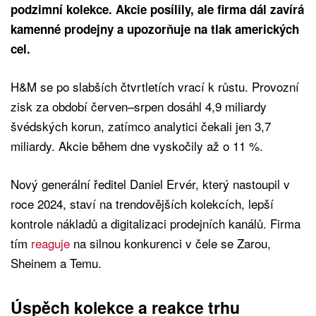
podzimní kolekce. Akcie posílily, ale firma dál zavírá
kamenné prodejny a upozorňuje na tlak amerických
cel.
H&M se po slabších čtvrtletích vrací k růstu. Provozní
zisk za období červen–srpen dosáhl 4,9 miliardy
švédských korun, zatímco analytici čekali jen 3,7
miliardy. Akcie během dne vyskočily až o 11 %.
Nový generální ředitel Daniel Ervér, který nastoupil v
roce 2024, staví na trendovějších kolekcích, lepší
kontrole nákladů a digitalizaci prodejních kanálů. Firma
tím
reaguje
na silnou konkurenci v čele se Zarou,
Sheinem a Temu.
Úspěch kolekce a reakce trhu