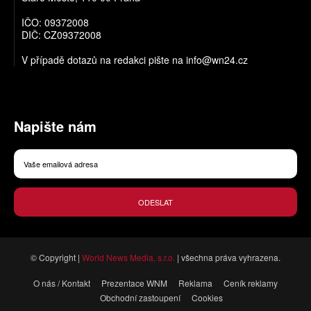
IČO: 09372008
DIČ: CZ09372008
V případě dotazů na redakci pište na
info@wn24.cz
Napište nám
ODESLAT
© Copyright |
World News Media, s.r.o.
| všechna práva vyhrazena.
O nás / Kontakt
Prezentace WNM
Reklama
Ceník reklamy
Obchodní zastoupení
Cookies