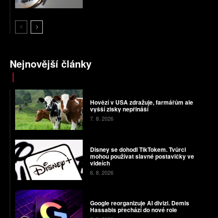
Nejnovější články
Hovězí v USA zdražuje, farmářům ale
vyšší zisky nepřináší
7. 8. 2026
Disney se dohodl TikTokem. Tvůrci
mohou používat slavné postavičky ve
videích
6. 8. 2026
Google reorganizuje AI divizi. Demis
Hassabis přechází do nové role