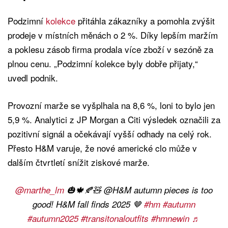
Podzimní
kolekce
přitáhla zákazníky a pomohla zvýšit
prodeje v místních měnách o 2 %. Díky lepším maržím
a poklesu zásob firma prodala více zboží v sezóně za
plnou cenu. „Podzimní kolekce byly dobře přijaty,“
uvedl podnik.
Provozní marže se vyšplhala na 8,6 %, loni to bylo jen
5,9 %. Analytici z JP Morgan a Citi výsledek označili za
pozitivní signál a očekávají vyšší odhady na celý rok.
Přesto H&M varuje, že nové americké clo může v
dalším čtvrtletí snížit ziskové marže.
@marthe_lm
🎃🍁🍂🧸 @H&M autumn pieces is too
good! H&M fall finds 2025 🤎
#hm
#autumn
#autumn2025
#transitonaloutfits
#hmnewin
♬