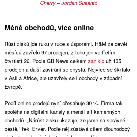
Cherry – Jordan Susanto
Méně obchodů, více online
Růst zisků jde ruku v ruce s úsporami. H&M za devět
měsíců zavřelo 97 prodejen, z toho jen ve třetím
čtvrtletí 26. Podle GB News celkem
zaniklo
už 135
prodejen a další zavírání se chystá. Nejvíce se škrtalo
v Asii a Africe, ale uzavřely se i obchody v západní
Evropě.
Podíl online prodejů nyní přesahuje 30 %. Firma tak
spoléhá na digitální kanály a menší síť kamenných
obchodů. „Nárůst zisku ukazuje, že jsme na správné
cestě,“ řekl Ervér. Podle něj zůstává cílem dlouhodobý