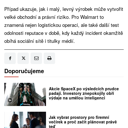
Případ ukazuje, jak i malý, levný výrobek může vytvořit
velké obchodní a právní riziko. Pro Walmart to
znamená nejen logistickou operaci, ale také další test
odolnosti reputace v době, kdy každý incident okamžitě
obíhá sociální sítě i titulky médií.
Doporučujeme
Akcie SpaceX po výsledcích prudce
padají. Investory znepokojily obří
výdaje na umělou inteligenci
Jak vybrat prostory pro firemní
večírek a proč začít plánovat právě
teď