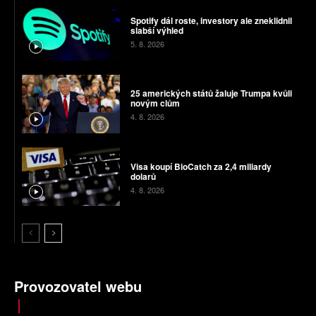
Spotify dál roste, investory ale zneklidnil
slabší výhled
5. 8. 2026
25 amerických států žaluje Trumpa kvůli
novým clům
4. 8. 2026
Visa koupí BioCatch za 2,4 miliardy
dolarů
4. 8. 2026
Provozovatel webu