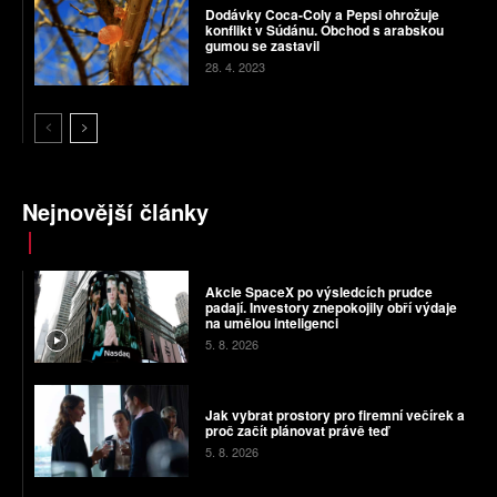
Dodávky Coca-Coly a Pepsi ohrožuje
konflikt v Súdánu. Obchod s arabskou
gumou se zastavil
28. 4. 2023
Nejnovější články
Akcie SpaceX po výsledcích prudce
padají. Investory znepokojily obří výdaje
na umělou inteligenci
5. 8. 2026
Jak vybrat prostory pro firemní večírek a
proč začít plánovat právě teď
5. 8. 2026