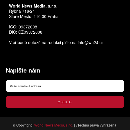
World News Media, s.r.o.
Rybná 716/24
Staré Město, 110 00 Praha
IČO: 09372008
DIČ: CZ09372008
V případě dotazů na redakci pište na
info@wn24.cz
Napište nám
ODESLAT
© Copyright |
World News Media, s.r.o.
| všechna práva vyhrazena.