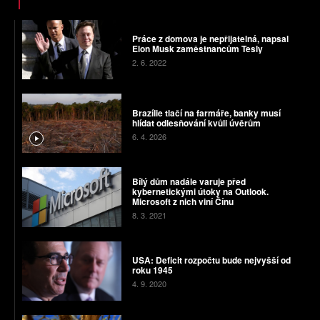
Práce z domova je nepřijatelná, napsal
Elon Musk zaměstnancům Tesly
2. 6. 2022
Brazílie tlačí na farmáře, banky musí
hlídat odlesňování kvůli úvěrům
6. 4. 2026
Bílý dům nadále varuje před
kybernetickými útoky na Outlook.
Microsoft z nich viní Čínu
8. 3. 2021
USA: Deficit rozpočtu bude nejvyšší od
roku 1945
4. 9. 2020