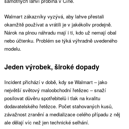
samotných lahví probíhá v Číně.
Walmart zákazníky vyzývá, aby lahve přestali
okamžitě používat a vrátili je v jakékoliv prodejně.
Nárok na plnou náhradu mají i ti, kdo už nemají obal
nebo účtenku. Problém se týká výhradně uvedeného
modelu.
Jeden výrobek, široké dopady
Incident přichází v době, kdy se Walmart – jako
největší světový maloobchodní řetězec – snaží
posilovat důvěru spotřebitelů i tlak na kvalitu
dodavatelského řetězce. Počet stahovaných kusů,
závažnost zranění a medializace celého případu z něj
ale dělají víc než jen technické selhání.