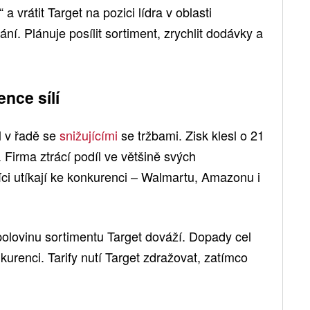
 a vrátit Target na pozici lídra v oblasti
í. Plánuje posílit sortiment, zrychlit dodávky a
ence sílí
ál v řadě se
snižujícími
se tržbami. Zisk klesl o 21
 Firma ztrácí podíl ve většině svých
íci utíkají ke konkurenci – Walmartu, Amazonu i
 polovinu sortimentu Target dováží. Dopady cel
kurenci. Tarify nutí Target zdražovat, zatímco