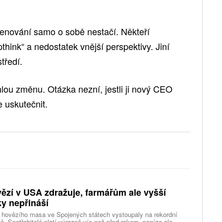
 jmenování samo o sobě nestačí. Někteří
think“ a nedostatek vnější perspektivy. Jiní
tředí.
chlou změnu. Otázka nezní, jestli ji nový CEO
e uskutečnit.
ězí v USA zdražuje, farmářům ale vyšší
ky nepřináší
 hovězího masa ve Spojených státech vystoupaly na rekordní
ě. Spotřebitelé platí výrazně víc než před rokem, peníze ale