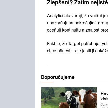
Zlepšení? Zatím nejisté
Analytici ale varují, že vnitřní
upozorňují na pokračující „group
oceňují kontinuitu a znalost pros
Fakt je, že Target potřebuje ry
chce přinést – ale jestli ji dokáž
Doporučujeme
Hov
zis
Ceny
úrovn