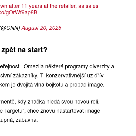
n after 11 years at the retailer, as sales
t.co/gOrWf9ap8B
 (@CNN)
August 20, 2025
zpět na start?
 veřejnosti. Omezila některé programy diverzity a
sivní zákazníky. Ti konzervativnější už dřív
dkem je dvojitá vlna bojkotu a propad image.
entě, kdy značka hledá svou novou roli.
tě Targetu“, chce znovu nastartovat image
stupná, zábavná.