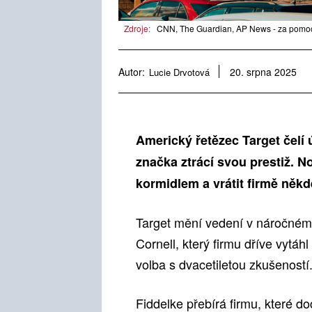
Zdroje:
CNN, The Guardian, AP News - za pomoc
Autor:
Lucie Drvotová
20. srpna 2025
Americký řetězec Target čelí ú
značka ztrácí svou prestiž. 
kormidlem a vrátit firmě někde
Target mění vedení v náročném 
Cornell, který firmu dříve vytáhl
volba s dvacetiletou zkušenost
Fiddelke přebírá firmu, které 