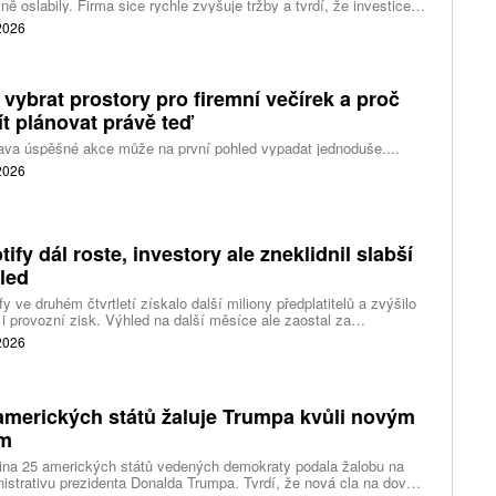
ně oslabily. Firma sice rychle zvyšuje tržby a tvrdí, že investice
ělé inteligence se vracejí mnohem rychleji než dříve, investoři ale
 2026
eší, zda je tempo rekordních výdajů dlouhodobě udržitelné.
 vybrat prostory pro firemní večírek a proč
ít plánovat právě teď
ava úspěšné akce může na první pohled vypadat jednoduše....
 2026
tify dál roste, investory ale zneklidnil slabší
led
fy ve druhém čtvrtletí získalo další miliony předplatitelů a zvýšilo
 i provozní zisk. Výhled na další měsíce ale zaostal za
váním a ukázal, že další růst bude vyžadovat vyšší výdaje na
 2026
ting, nové služby a umělou inteligenci.
amerických států žaluje Trumpa kvůli novým
ům
ina 25 amerických států vedených demokraty podala žalobu na
istrativu prezidenta Donalda Trumpa. Tvrdí, že nová cla na dovoz