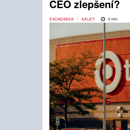
CEO zlepšení?
2
min.
EKONOMIKA
KAUZY