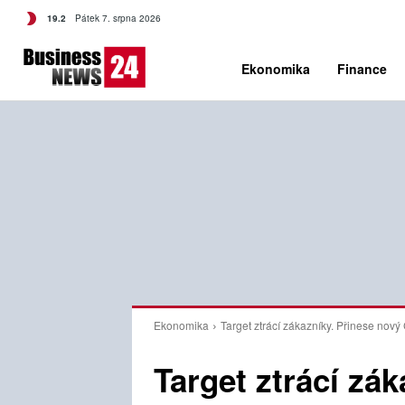
C
19.2
Pátek 7. srpna 2026
Czech
Ekonomika
Finance
Ekonomika
Target ztrácí zákazníky. Přinese nov
Target ztrácí zá