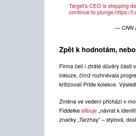
Target's CEO is stepping dow
continue to plunge.
https://
— CNN
Zpět k hodnotám, nebo 
Firma čelí i ztrátě důvěry části
inkluze, čímž rozhněvala progre
kritizovali Pride kolekce. Výsle
Změna ve vedení přichází v mom
Fiddelke
slibuje
„návrat k identi
značky „Tarzhay“ – stylová, do