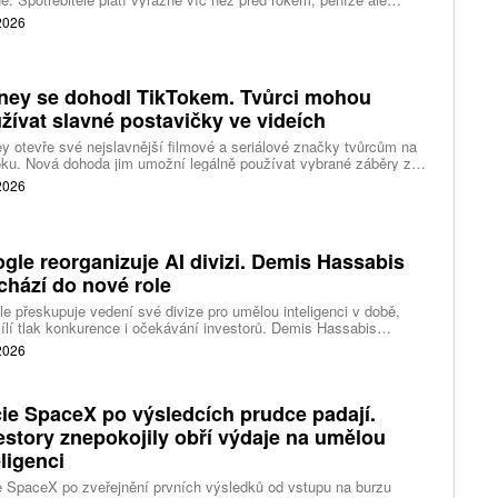
távají farmářům, zpracovatelům ani restauracím. Celý řetězec
 2026
jí nedostatek dobytka a prudce rostoucí náklady.
ney se dohodl TikTokem. Tvůrci mohou
žívat slavné postavičky ve videích
y otevře své nejslavnější filmové a seriálové značky tvůrcům na
ku. Nová dohoda jim umožní legálně používat vybrané záběry z
kce studia a sdílet vlastní videa také na platformě Disney Verts.
 2026
gle reorganizuje AI divizi. Demis Hassabis
chází do nové role
e přeskupuje vedení své divize pro umělou inteligenci v době,
ílí tlak konkurence i očekávání investorů. Demis Hassabis
vá každodenní řízení DeepMind a zaměří se na vývoj pokročilé
 2026
 inteligence i její dopad na společnost.
ie SpaceX po výsledcích prudce padají.
estory znepokojily obří výdaje na umělou
eligenci
 SpaceX po zveřejnění prvních výsledků od vstupu na burzu