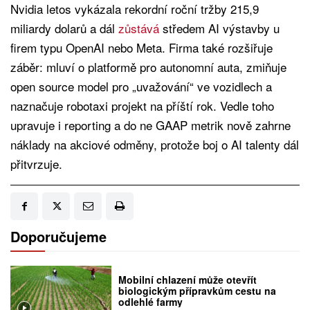
Nvidia letos vykázala rekordní roční tržby 215,9
miliardy dolarů a dál
zůstává
středem AI výstavby u
firem typu OpenAI nebo Meta. Firma také rozšiřuje
záběr: mluví o platformě pro autonomní auta, zmiňuje
open source model pro „uvažování“ ve vozidlech a
naznačuje robotaxi projekt na příští rok. Vedle toho
upravuje i reporting a do ne GAAP metrik nově zahrne
náklady na akciové odměny, protože boj o AI talenty dál
přitvrzuje.
Doporučujeme
Mobilní chlazení může otevřít
biologickým přípravkům cestu na
odlehlé farmy