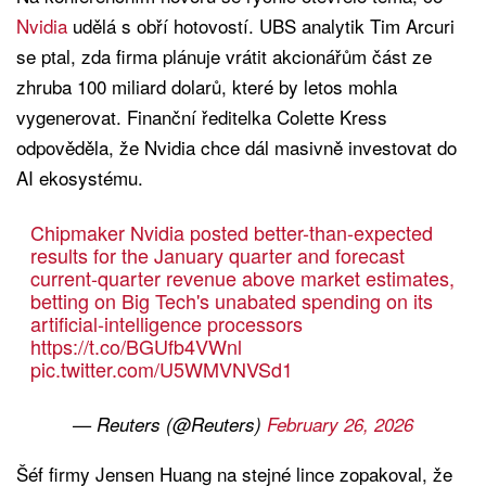
Nvidia
udělá s obří hotovostí. UBS analytik Tim Arcuri
se ptal, zda firma plánuje vrátit akcionářům část ze
zhruba 100 miliard dolarů, které by letos mohla
vygenerovat. Finanční ředitelka Colette Kress
odpověděla, že Nvidia chce dál masivně investovat do
AI ekosystému.
Chipmaker Nvidia posted better-than-expected
results for the January quarter and forecast
current-quarter revenue above market estimates,
betting on Big Tech's unabated spending on its
artificial-intelligence processors
https://t.co/BGUfb4VWnl
pic.twitter.com/U5WMVNVSd1
— Reuters (@Reuters)
February 26, 2026
Šéf firmy Jensen Huang na stejné lince zopakoval, že