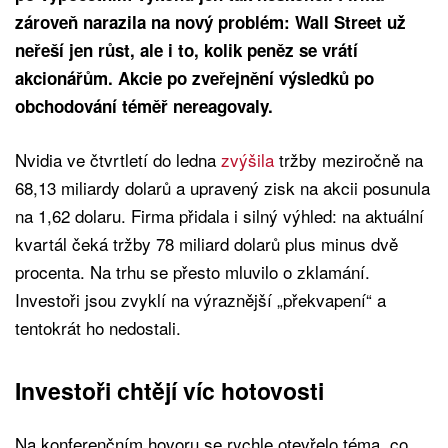
zároveň narazila na nový problém: Wall Street už
neřeší jen růst, ale i to, kolik peněz se vrátí
akcionářům. Akcie po zveřejnění výsledků po
obchodování téměř nereagovaly.
Nvidia ve čtvrtletí do ledna
zvýšila
tržby meziročně na
68,13 miliardy dolarů a upravený zisk na akcii posunula
na 1,62 dolaru. Firma přidala i silný výhled: na aktuální
kvartál čeká tržby 78 miliard dolarů plus minus dvě
procenta. Na trhu se přesto mluvilo o zklamání.
Investoři jsou zvyklí na výraznější „překvapení“ a
tentokrát ho nedostali.
Investoři chtějí víc hotovosti
Na konferenčním hovoru se rychle otevřelo téma, co