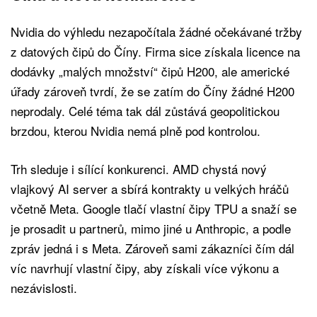
Nvidia do výhledu nezapočítala žádné očekávané tržby
z datových čipů do Číny. Firma sice získala licence na
dodávky „malých množství“ čipů H200, ale americké
úřady zároveň tvrdí, že se zatím do Číny žádné H200
neprodaly. Celé téma tak dál zůstává geopolitickou
brzdou, kterou Nvidia nemá plně pod kontrolou.
Trh sleduje i sílící konkurenci. AMD chystá nový
vlajkový AI server a sbírá kontrakty u velkých hráčů
včetně Meta. Google tlačí vlastní čipy TPU a snaží se
je prosadit u partnerů, mimo jiné u Anthropic, a podle
zpráv jedná i s Meta. Zároveň sami zákazníci čím dál
víc navrhují vlastní čipy, aby získali více výkonu a
nezávislosti.