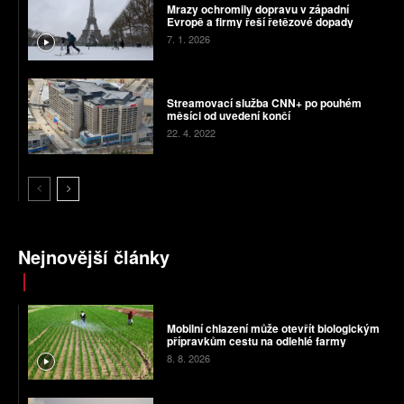
Mrazy ochromily dopravu v západní
Evropě a firmy řeší řetězové dopady
7. 1. 2026
Streamovací služba CNN+ po pouhém
měsíci od uvedení končí
22. 4. 2022
Nejnovější články
Mobilní chlazení může otevřít biologickým
přípravkům cestu na odlehlé farmy
8. 8. 2026