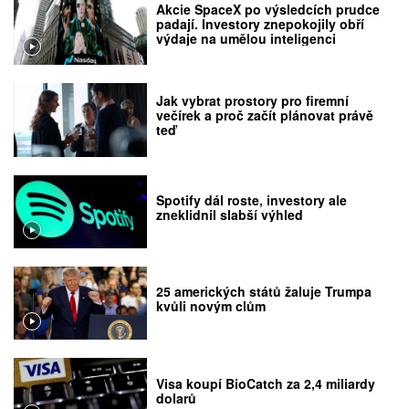
Akcie SpaceX po výsledcích prudce
padají. Investory znepokojily obří
výdaje na umělou inteligenci
Jak vybrat prostory pro firemní
večírek a proč začít plánovat právě
teď
Spotify dál roste, investory ale
zneklidnil slabší výhled
25 amerických států žaluje Trumpa
kvůli novým clům
Visa koupí BioCatch za 2,4 miliardy
dolarů