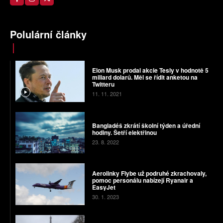
Polulární články
Elon Musk prodal akcie Tesly v hodnotě 5
miliard dolarů. Měl se řídit anketou na
Twitteru
11. 11. 2021
Bangladéš zkrátí školní týden a úřední
hodiny. Šetří elektřinou
23. 8. 2022
Aerolinky Flybe už podruhé zkrachovaly,
pomoc personálu nabízejí Ryanair a
EasyJet
30. 1. 2023