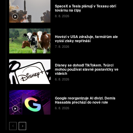
SpaceX a Tesla plánují v Texasu obří
továrnu na čipy
8. 8. 2026
Hovězí v USA zdražuje, farmářům ale
vyšší zisky nepřináší
7. 8. 2026
Disney se dohodl TikTokem. Tvůrci
mohou používat slavné postavičky ve
videích
6. 8. 2026
Google reorganizuje AI divizi. Demis
Hassabis přechází do nové role
6. 8. 2026