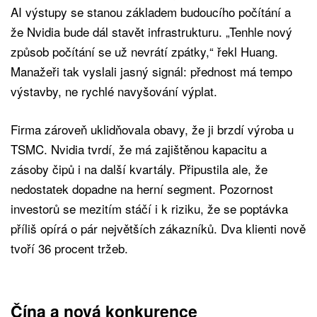
AI výstupy se stanou základem budoucího počítání a
že Nvidia bude dál stavět infrastrukturu. „Tenhle nový
způsob počítání se už nevrátí zpátky,“ řekl Huang.
Manažeři tak vyslali jasný signál: přednost má tempo
výstavby, ne rychlé navyšování výplat.
Firma zároveň uklidňovala obavy, že ji brzdí výroba u
TSMC. Nvidia tvrdí, že má zajištěnou kapacitu a
zásoby čipů i na další kvartály. Připustila ale, že
nedostatek dopadne na herní segment. Pozornost
investorů se mezitím stáčí i k riziku, že se poptávka
příliš opírá o pár největších zákazníků. Dva klienti nově
tvoří 36 procent tržeb.
Čína a nová konkurence