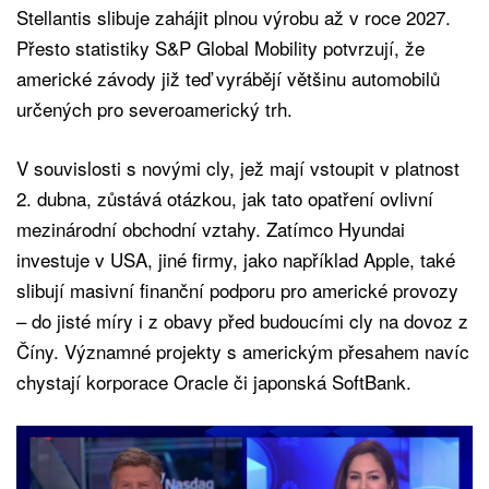
Stellantis slibuje zahájit plnou výrobu až v roce 2027.
Přesto statistiky S&P Global Mobility potvrzují, že
americké závody již teď vyrábějí většinu automobilů
určených pro severoamerický trh.
V souvislosti s novými cly, jež mají vstoupit v platnost
2. dubna, zůstává otázkou, jak tato opatření ovlivní
mezinárodní obchodní vztahy. Zatímco Hyundai
investuje v USA, jiné firmy, jako například Apple, také
slibují masivní finanční podporu pro americké provozy
– do jisté míry i z obavy před budoucími cly na dovoz z
Číny. Významné projekty s americkým přesahem navíc
chystají korporace Oracle či japonská SoftBank.