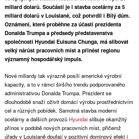
miliard dolarů. Součástí je i stavba ocelárny za 5
miliard dolarů v Louisianě, což potvrdil i Bílý dům.
Oznámení, které proběhne za účasti prezidenta
Donalda Trumpa a předsedy představenstva
společnosti Hyundai Euisuna Chunga, má slibovat
velký nárůst pracovních míst a přinést regionu
významný hospodářský impuls.
Nové miliardy tak výrazně posílí americké výrobní
kapacity, a to v rámci širšího trendu podporovaného
administrativou Donalda Trumpa. Prezident se
dlouhodobě snaží oživit domácí výrobu prostřednictvím
cel a různých pobídek. Samotná stavba moderní
ocelárny a dalších provozů
Hyundai
slibuje okamžitý
přínos v podobě nových pracovních míst, přičemž
úřady v Louisianě doufají v pozitivní dominový efekt i