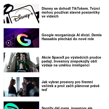
Disney se dohodl TikTokem. Tvůrci
mohou používat slavné postavičky
ve videích
Google reorganizuje AI divizi. Demis
Hassabis přechází do nové role
Akcie SpaceX po výsledcích prudce
padají. Investory znepokojily obří
výdaje na umělou inteligenci
Jak vybrat prostory pro firemní
večírek a proč začít plánovat právě
teď
Spotify dál roste, investory ale