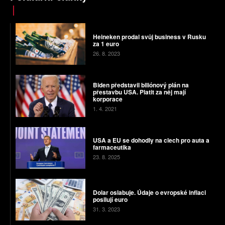
Heineken prodal svůj business v Rusku
za 1 euro
26. 8. 2023
Biden představil biliónový plán na
přestavbu USA. Platit za něj mají
korporace
1. 4. 2021
USA a EU se dohodly na clech pro auta a
farmaceutika
23. 8. 2025
Dolar oslabuje. Údaje o evropské inflaci
posilují euro
31. 3. 2023