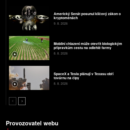
Americký Senát posunul klíčový zákon o
kryptoměnách
9. 8. 2026
Mobilní chlazení může otevřít biologickým
přípravkům cestu na odlehlé farmy
8. 8. 2026
SpaceX a Tesla plánují v Texasu obří
továrnu na čipy
8. 8. 2026
Provozovatel webu