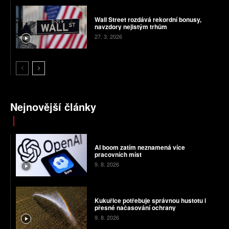
Wall Street rozdává rekordní bonusy,
navzdory nejistým trhům
27. 3. 2026
Nejnovější články
AI boom zatím neznamená více
pracovních míst
9. 8. 2026
Kukuřice potřebuje správnou hustotu i
přesné načasování ochrany
9. 8. 2026