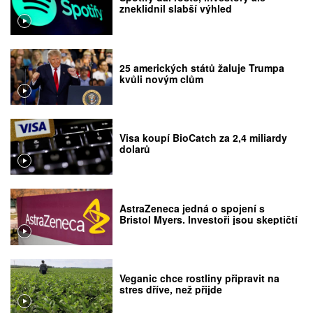
zneklidnil slabší výhled
25 amerických států žaluje Trumpa
kvůli novým clům
Visa koupí BioCatch za 2,4 miliardy
dolarů
AstraZeneca jedná o spojení s
Bristol Myers. Investoři jsou skeptičtí
Veganic chce rostliny připravit na
stres dříve, než přijde