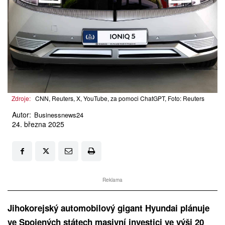
Zdroje:
CNN, Reuters, X, YouTube, za pomoci ChatGPT, Foto: Reuters
Autor:
Businessnews24
24. března 2025
Reklama
Jihokorejský automobilový gigant Hyundai plánuje
ve Spojených státech masivní investici ve výši 20