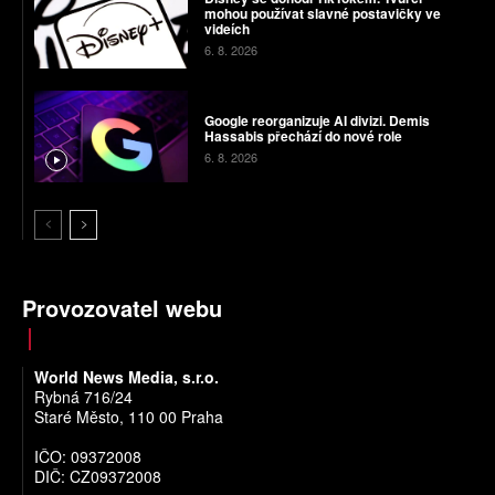
mohou používat slavné postavičky ve
videích
6. 8. 2026
Google reorganizuje AI divizi. Demis
Hassabis přechází do nové role
6. 8. 2026
Provozovatel webu
World News Media, s.r.o.
Rybná 716/24
Staré Město, 110 00 Praha
IČO: 09372008
DIČ: CZ09372008