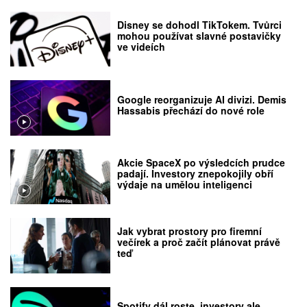
Disney se dohodl TikTokem. Tvůrci
mohou používat slavné postavičky
ve videích
Google reorganizuje AI divizi. Demis
Hassabis přechází do nové role
Akcie SpaceX po výsledcích prudce
padají. Investory znepokojily obří
výdaje na umělou inteligenci
Jak vybrat prostory pro firemní
večírek a proč začít plánovat právě
teď
Spotify dál roste, investory ale