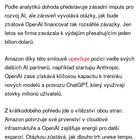
Podle analytiků dohoda představuje zásadní impuls pro
rozvoj AI, ale zároveň vyvolává otázky, jak bude
ztrátové OpenAI financovat tak rozsáhlé závazky. Jen
letos se firma zavázala k výdajům přesahujícím jeden
bilion dolarů.
Amazon díky této smlouvě
upevňuje
pozici vedle svých
dalších AI partnerů, například startupu Anthropic.
OpenAI zase získává klíčovou kapacitu k tréninku
nových modelů a provozu ChatGPT, který využívají
stovky milionů uživatelů.
Z krátkodobého pohledu jde o vítězství obou stran.
Amazon potvrzuje své prvenství v cloudové
infrastruktuře a OpenAI zajišťuje energii pro další
expanzi. Otázkou zůstává, jak dlouho trh unese tempo,