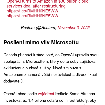
OpenAI turns to Amazon in $38 billion cloud
services deal after restructuring
https://t.co/RMHH6NE5WW
https://t.co/RMHH6NE5WW
— Reuters (@Reuters)
November 3, 2025
Posílení mimo vliv Microsoftu
Dohoda přichází krátce poté, co OpenAI upravila svou
spolupráci s Microsoftem, který do té doby zajišťoval
exkluzivní cloudové služby. Nová smlouva s
Amazonem znamená větší nezávislost a diverzifikaci
dodavatelů.
OpenAI chce podle
vyjádření
ředitele Sama Altmana
investovat až 1,4 bilionu dolarů do infrastruktury, aby