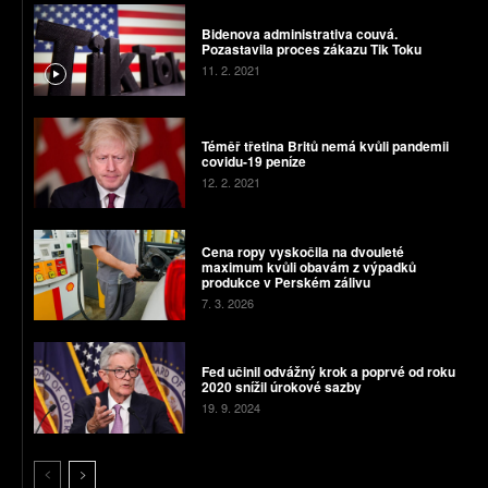
Bidenova administrativa couvá.
Pozastavila proces zákazu Tik Toku
11. 2. 2021
Téměř třetina Britů nemá kvůli pandemii
covidu-19 peníze
12. 2. 2021
Cena ropy vyskočila na dvouleté
maximum kvůli obavám z výpadků
produkce v Perském zálivu
7. 3. 2026
Fed učinil odvážný krok a poprvé od roku
2020 snížil úrokové sazby
19. 9. 2024