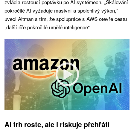
zvládla rostoucí poptávku po AI systémech. „Škálování
pokročilé AI vyžaduje masivní a spolehlivý výkon,“
uvedl Altman s tím, že spolupráce s AWS otevře cestu
„další éře pokročilé umělé inteligence“.
AI trh roste, ale i riskuje přehřátí