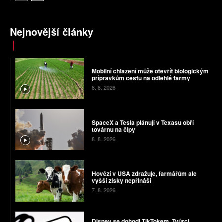
Nejnovější články
Mobilní chlazení může otevřít biologickým
přípravkům cestu na odlehlé farmy
8. 8. 2026
SpaceX a Tesla plánují v Texasu obří
továrnu na čipy
8. 8. 2026
Hovězí v USA zdražuje, farmářům ale
vyšší zisky nepřináší
7. 8. 2026
Disney se dohodl TikTokem. Tvůrci