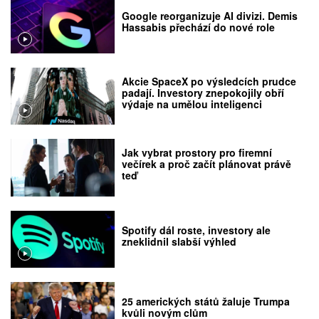
Google reorganizuje AI divizi. Demis
Hassabis přechází do nové role
Akcie SpaceX po výsledcích prudce
padají. Investory znepokojily obří
výdaje na umělou inteligenci
Jak vybrat prostory pro firemní
večírek a proč začít plánovat právě
teď
Spotify dál roste, investory ale
zneklidnil slabší výhled
25 amerických států žaluje Trumpa
kvůli novým clům