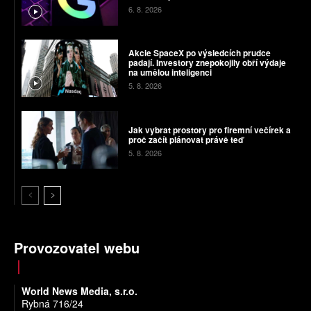
6. 8. 2026
Akcie SpaceX po výsledcích prudce
padají. Investory znepokojily obří výdaje
na umělou inteligenci
5. 8. 2026
Jak vybrat prostory pro firemní večírek a
proč začít plánovat právě teď
5. 8. 2026
Provozovatel webu
World News Media, s.r.o.
Rybná 716/24