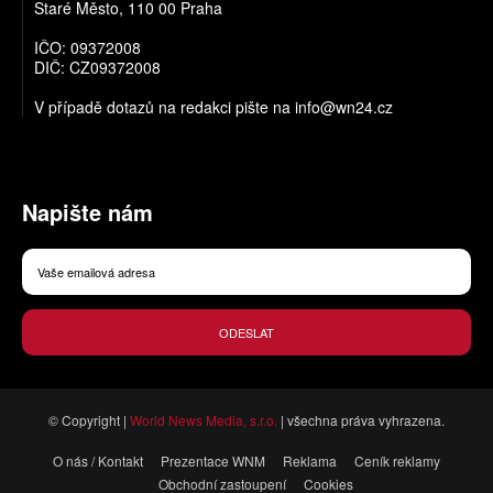
Staré Město, 110 00 Praha
IČO: 09372008
DIČ: CZ09372008
V případě dotazů na redakci pište na
info@wn24.cz
Napište nám
ODESLAT
© Copyright |
World News Media, s.r.o.
| všechna práva vyhrazena.
O nás / Kontakt
Prezentace WNM
Reklama
Ceník reklamy
Obchodní zastoupení
Cookies