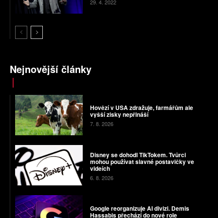
29. 4. 2022
Nejnovější články
Hovězí v USA zdražuje, farmářům ale
vyšší zisky nepřináší
7. 8. 2026
Disney se dohodl TikTokem. Tvůrci
mohou používat slavné postavičky ve
videích
6. 8. 2026
Google reorganizuje AI divizi. Demis
Hassabis přechází do nové role