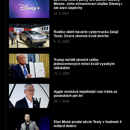
Mouse. Jeho streamovací služba Disney+
ale slaví úspěchy
12. 2. 2021
Rodiče oběti havárie cybertrucku žalují
Teslu. Dcera uhořela kvůli dveřím
3. 10. 2025
Trump nařídil ukončit ražbu
jednocentových mincí kvůli vysokým
nákladům
10. 2. 2025
Apple očekává nejsilnější růst tržeb za
posledních pět let
29. 7. 2026
Elon Musk prodal akcie Tesly v hodnotě 4
miliard dolarů