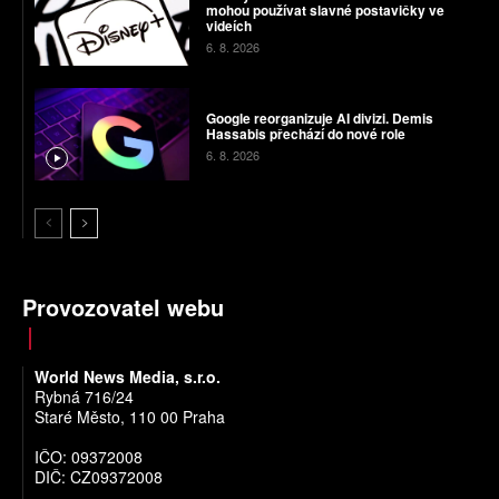
mohou používat slavné postavičky ve
videích
6. 8. 2026
Google reorganizuje AI divizi. Demis
Hassabis přechází do nové role
6. 8. 2026
Provozovatel webu
World News Media, s.r.o.
Rybná 716/24
Staré Město, 110 00 Praha
IČO: 09372008
DIČ: CZ09372008