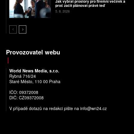
Jak vybrat prostory pro firemní večírek a
proč začít plánovat právě teď
5. 8. 2026
Provozovatel webu
World News Media, s.r.o.
Rybná 716/24
Staré Město, 110 00 Praha
IČO: 09372008
DIČ: CZ09372008
V případě dotazů na redakci pište na
info@wn24.cz