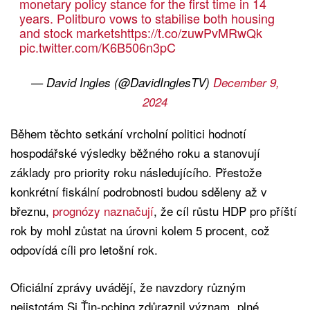
monetary policy stance for the first time in 14
years. Politburo vows to stabilise both housing
and stock markets
https://t.co/zuwPvMRwQk
pic.twitter.com/K6B506n3pC
— David Ingles (@DavidInglesTV)
December 9,
2024
Během těchto setkání vrcholní politici hodnotí
hospodářské výsledky běžného roku a stanovují
základy pro priority roku následujícího. Přestože
konkrétní fiskální podrobnosti budou sděleny až v
březnu,
prognózy naznačují
, že cíl růstu HDP pro příští
rok by mohl zůstat na úrovni kolem 5 procent, což
odpovídá cíli pro letošní rok.
Oficiální zprávy uvádějí, že navzdory různým
nejistotám Si Ťin-pching zdůraznil význam „plné