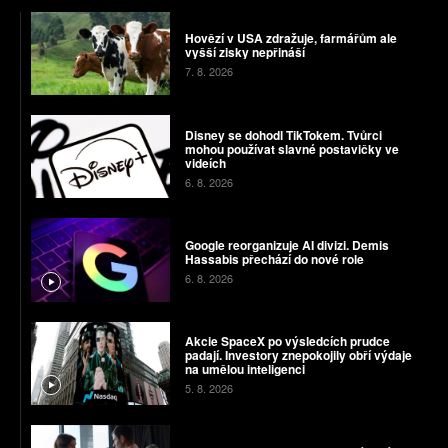
Hovězí v USA zdražuje, farmářům ale
vyšší zisky nepřináší
7. 8. 2026
Disney se dohodl TikTokem. Tvůrci
mohou používat slavné postavičky ve
videích
6. 8. 2026
Google reorganizuje AI divizi. Demis
Hassabis přechází do nové role
6. 8. 2026
Akcie SpaceX po výsledcích prudce
padají. Investory znepokojily obří výdaje
na umělou inteligenci
5. 8. 2026