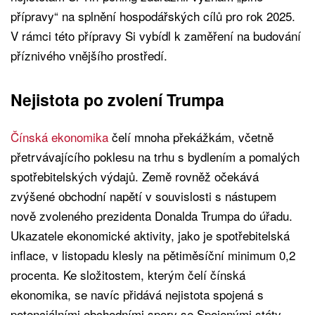
přípravy“ na splnění hospodářských cílů pro rok 2025.
V rámci této přípravy Si vybídl k zaměření na budování
příznivého vnějšího prostředí.
Nejistota po zvolení Trumpa
Čínská ekonomika
čelí mnoha překážkám, včetně
přetrvávajícího poklesu na trhu s bydlením a pomalých
spotřebitelských výdajů. Země rovněž očekává
zvýšené obchodní napětí v souvislosti s nástupem
nově zvoleného prezidenta Donalda Trumpa do úřadu.
Ukazatele ekonomické aktivity, jako je spotřebitelská
inflace, v listopadu klesly na pětiměsíční minimum 0,2
procenta. Ke složitostem, kterým čelí čínská
ekonomika, se navíc přidává nejistota spojená s
potenciálními obchodními spory se Spojenými státy.