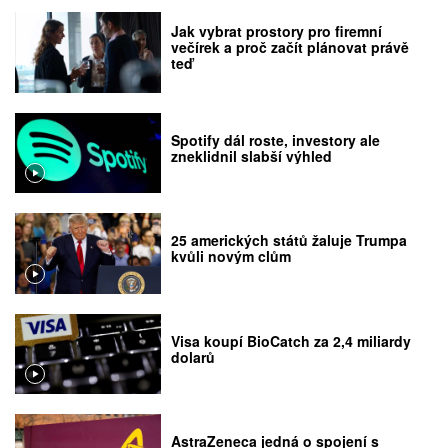
Jak vybrat prostory pro firemní
večírek a proč začít plánovat právě
teď
Spotify dál roste, investory ale
zneklidnil slabší výhled
25 amerických států žaluje Trumpa
kvůli novým clům
Visa koupí BioCatch za 2,4 miliardy
dolarů
AstraZeneca jedná o spojení s