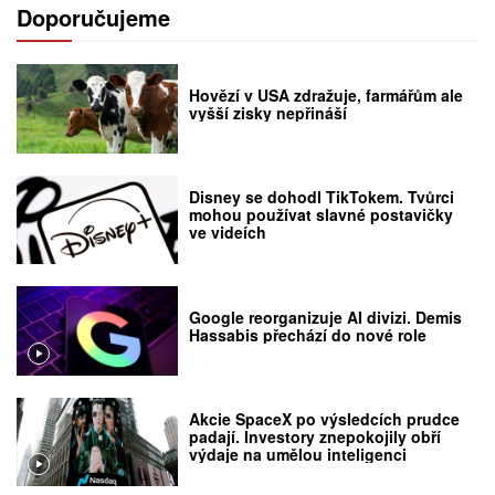
Doporučujeme
Hovězí v USA zdražuje, farmářům ale
vyšší zisky nepřináší
Disney se dohodl TikTokem. Tvůrci
mohou používat slavné postavičky
ve videích
Google reorganizuje AI divizi. Demis
Hassabis přechází do nové role
Akcie SpaceX po výsledcích prudce
padají. Investory znepokojily obří
výdaje na umělou inteligenci