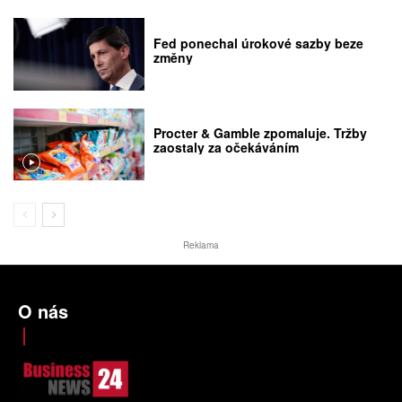
Fed ponechal úrokové sazby beze
změny
Procter & Gamble zpomaluje. Tržby
zaostaly za očekáváním
Reklama
O nás