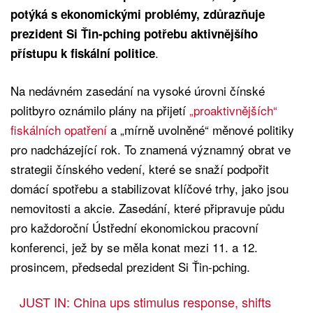
potýká s ekonomickými problémy, zdůrazňuje
prezident Si Ťin-pching potřebu aktivnějšího
.
přístupu k fiskální politice
Na nedávném zasedání na vysoké úrovni čínské
politbyro oznámilo plány na přijetí
„proaktivnějších“
fiskálních opatření
a „mírně uvolněné“ měnové politiky
pro nadcházející rok. To znamená významný obrat ve
strategii čínského vedení, které se snaží podpořit
domácí spotřebu a stabilizovat klíčové trhy, jako jsou
nemovitosti a akcie. Zasedání, které připravuje půdu
pro každoroční Ústřední ekonomickou pracovní
konferenci, jež by se měla konat mezi 11. a 12.
prosincem, předsedal prezident Si Ťin-pching.
JUST IN: China ups stimulus response, shifts