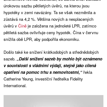
úrokovou sazbu pětiletých úvěrů, na kterou jsou
hypotéky v zemi navázány. Ta se však nezměnila a
zůstává na 4,2 %. Většina nových a nesplacených
úvěrů v
Číně
je založena na jednoleté LPR, zatímco
pětiletá sazba ovlivňuje ceny hypoték. Čína v červnu
snížila obě LPR, aby podpořila ekonomiku.
Došlo také ke snížení krátkodobých a střednědobých
sazeb.
„Další snížení sazeb by mohlo být oznámeno
v souvislosti s vládními výdaji, stejně jako cílená
řekla
opatření na pomoc trhu s nemovitostmi,“
Catherine Yeung, investiční ředitelka Fidelity
International.