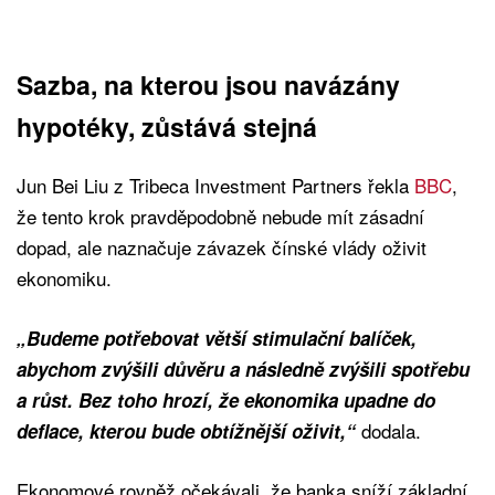
Sazba, na kterou jsou navázány
hypotéky, zůstává stejná
Jun Bei Liu z Tribeca Investment Partners řekla
BBC
,
že tento krok pravděpodobně nebude mít zásadní
dopad, ale naznačuje závazek čínské vlády oživit
ekonomiku.
„Budeme potřebovat větší stimulační balíček,
abychom zvýšili důvěru a následně zvýšili spotřebu
a růst. Bez toho hrozí, že ekonomika upadne do
dodala.
deflace, kterou bude obtížnější oživit,“
Ekonomové rovněž očekávali, že banka sníží základní