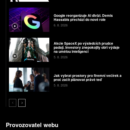
Google reorganizuje AI divizi. Demis
Hassabis přechází do nové role
6. 8. 2026
Akcie SpaceX po výsledcích prudce
padají. Investory znepokojily obří výdaje
na umělou inteligenci
5. 8. 2026
Jak vybrat prostory pro firemní večírek a
proč začít plánovat právě teď
5. 8. 2026
Provozovatel webu