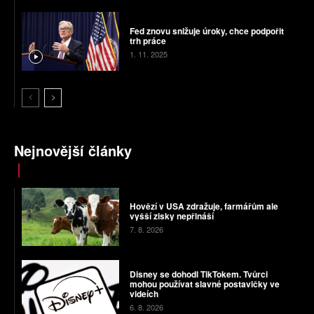
Fed znovu snižuje úroky, chce podpořit
trh práce
1. 11. 2025
Nejnovější články
Hovězí v USA zdražuje, farmářům ale
vyšší zisky nepřináší
7. 8. 2026
Disney se dohodl TikTokem. Tvůrci
mohou používat slavné postavičky ve
videích
6. 8. 2026