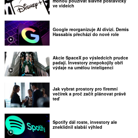
mohou používat slavné postavičky
ve videích
Google reorganizuje AI divizi. Demis
Hassabis přechází do nové role
Akcie SpaceX po výsledcích prudce
padají. Investory znepokojily obří
výdaje na umělou inteligenci
Jak vybrat prostory pro firemní
večírek a proč začít plánovat právě
teď
Spotify dál roste, investory ale
zneklidnil slabší výhled