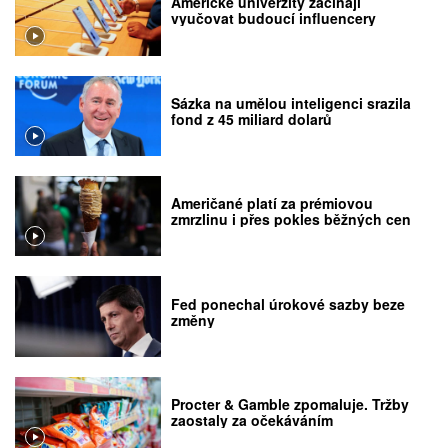
Americké univerzity začínají
vyučovat budoucí influencery
Sázka na umělou inteligenci srazila
fond z 45 miliard dolarů
Američané platí za prémiovou
zmrzlinu i přes pokles běžných cen
Fed ponechal úrokové sazby beze
změny
Procter & Gamble zpomaluje. Tržby
zaostaly za očekáváním