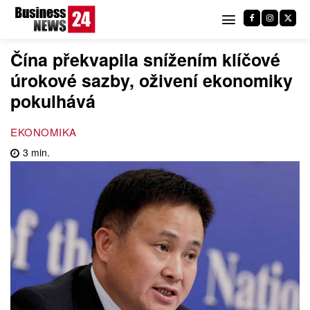
Čína překvapila snížením klíčové
úrokové sazby, oživení ekonomiky
pokulhává
EKONOMIKA
3
min.