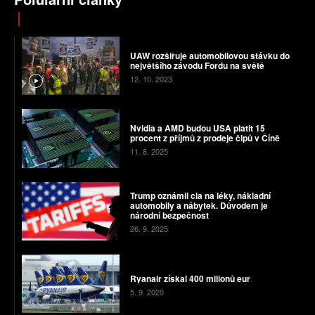
UAW rozšiřuje automobilovou stávku do
největšího závodu Fordu na světě
12. 10. 2023
Nvidia a AMD budou USA platit 15
procent z příjmů z prodeje čipů v Číně
11. 8. 2025
Trump oznámil cla na léky, nákladní
automobily a nábytek. Důvodem je
národní bezpečnost
26. 9. 2025
Ryanair získal 400 milionů eur
5. 9. 2020