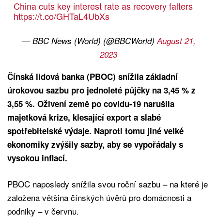
China cuts key interest rate as recovery falters
https://t.co/GHTaL4UbXs
— BBC News (World) (@BBCWorld)
August 21,
2023
Čínská lidová banka (PBOC) snížila základní
úrokovou sazbu pro jednoleté půjčky na 3,45 % z
3,55 %. Oživení země po covidu-19 narušila
majetková krize, klesající export a slabé
spotřebitelské výdaje. Naproti tomu jiné velké
ekonomiky zvýšily sazby, aby se vypořádaly s
vysokou inflací.
PBOC naposledy snížila svou roční sazbu – na které je
založena většina čínských úvěrů pro domácnosti a
podniky – v červnu.