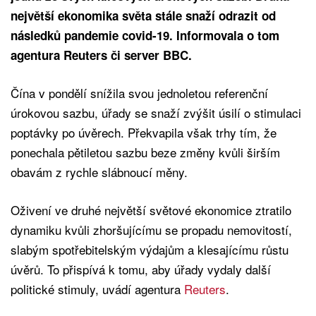
největší ekonomika světa stále snaží odrazit od
následků pandemie covid-19. Informovala o tom
agentura Reuters či server BBC.
Čína v pondělí snížila svou jednoletou referenční
úrokovou sazbu, úřady se snaží zvýšit úsilí o stimulaci
poptávky po úvěrech. Překvapila však trhy tím, že
ponechala pětiletou sazbu beze změny kvůli širším
obavám z rychle slábnoucí měny.
Oživení ve druhé největší světové ekonomice ztratilo
dynamiku kvůli zhoršujícímu se propadu nemovitostí,
slabým spotřebitelským výdajům a klesajícímu růstu
úvěrů. To přispívá k tomu, aby úřady vydaly další
politické stimuly, uvádí agentura
Reuters
.