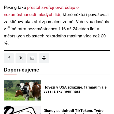
Peking také
přestal zveřejňovat údaje o
nezaměstnanosti mladých lidí
, které někteří považovali
za klíčový ukazatel zpomalení země. V červnu dosáhla
v Číně míra nezaměstnanosti 16 až 24letých lidí v
městských oblastech rekordního maxima více než 20
%.
Doporučujeme
Hovězí v USA zdražuje, farmářům ale
vyšší zisky nepřináší
Disney se dohodl TikTokem. Tvůrci