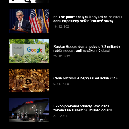
FED se podle analytiků chystá na nějakou
dobu naposledy snížit úrokové sazby
18. 12. 2024
Rusko: Google dostal pokutu 7,2 miliardy
rublů, neodstranil nezákonný obsah
25. 12. 2021
Cena bitcoinu je nejvyšší od ledna 2018
6. 11. 2020
Exxon překonal odhady. Rok 2023
zakončí se ziskem 36 miliard dolarů
2. 2. 2024