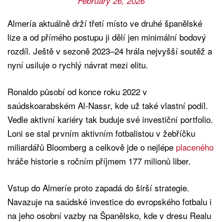
February 26, 2026
Almería aktuálně drží třetí místo ve druhé španělské
lize a od přímého postupu ji dělí jen minimální bodový
rozdíl. Ještě v sezoně 2023–24 hrála nejvyšší soutěž a
nyní usiluje o rychlý návrat mezi elitu.
Ronaldo působí od konce roku 2022 v
saúdskoarabském Al-Nassr, kde už také vlastní podíl.
Vedle aktivní kariéry tak buduje své investiční portfolio.
Loni se stal prvním aktivním fotbalistou v žebříčku
miliardářů Bloomberg a celkově jde o nejlépe
placeného
hráče historie s ročním příjmem 177 milionů liber.
Vstup do Almeríe proto zapadá do širší strategie.
Navazuje na saúdské investice do evropského fotbalu i
na jeho osobní vazby na Španělsko, kde v dresu Realu