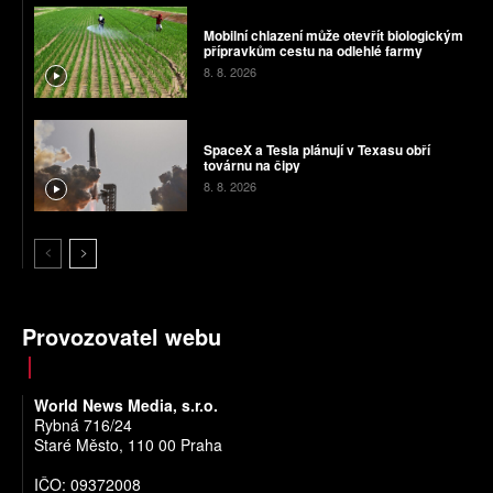
Mobilní chlazení může otevřít biologickým
přípravkům cestu na odlehlé farmy
8. 8. 2026
SpaceX a Tesla plánují v Texasu obří
továrnu na čipy
8. 8. 2026
Provozovatel webu
World News Media, s.r.o.
Rybná 716/24
Staré Město, 110 00 Praha
IČO: 09372008