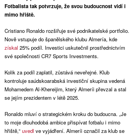
Fotbalista tak potvrzuje, že svou budoucnost vidí i
mimo hřiště.
Cristiano Ronaldo rozšiřuje své podnikatelské portfolio.
Nově vstupuje do španělského klubu Almería, kde
získal
25% podíl. Investici uskutečnil prostřednictvím
své společnosti CR7 Sports Investments.
Kolik za podíl zaplatil, zůstává neveřejné. Klub
kontroluje saúdskoarabská investiční skupina vedená
Mohamedem Al-Khereijim, který Almeríi převzal a stal
se jejím prezidentem v létě 2025.
Ronaldo mluví o strategickém kroku do budoucna. „Je
to moje dlouhodobá ambice přispívat fotbalu i mimo
hřiště,“
uvedl
ve vyjádření. Almeríi označil za klub se