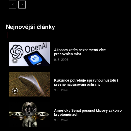
Nejnovější články
AI boom zatím neznamená více
pracovních míst
9. 8. 2026
Kukuřice potřebuje správnou hustotu i
přesné načasování ochrany
9. 8. 2026
Americký Senát posunul klíčový zákon o
kryptoměnách
9. 8. 2026