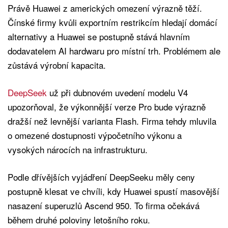
Právě Huawei z amerických omezení výrazně těží.
Čínské firmy kvůli exportním restrikcím hledají domácí
alternativy a Huawei se postupně stává hlavním
dodavatelem AI hardwaru pro místní trh. Problémem ale
zůstává výrobní kapacita.
DeepSeek
už při dubnovém uvedení modelu V4
upozorňoval, že výkonnější verze Pro bude výrazně
dražší než levnější varianta Flash. Firma tehdy mluvila
o omezené dostupnosti výpočetního výkonu a
vysokých nárocích na infrastrukturu.
Podle dřívějších vyjádření DeepSeeku měly ceny
postupně klesat ve chvíli, kdy Huawei spustí masovější
nasazení superuzlů Ascend 950. To firma očekává
během druhé poloviny letošního roku.