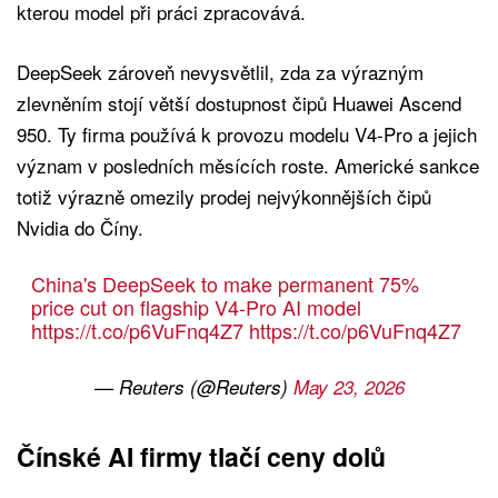
kterou model při práci zpracovává.
DeepSeek zároveň nevysvětlil, zda za výrazným
zlevněním stojí větší dostupnost čipů Huawei Ascend
950. Ty firma používá k provozu modelu V4-Pro a jejich
význam v posledních měsících roste. Americké sankce
totiž výrazně omezily prodej nejvýkonnějších čipů
Nvidia do Číny.
China's DeepSeek to make permanent 75%
price cut on flagship V4‑Pro AI model
https://t.co/p6VuFnq4Z7
https://t.co/p6VuFnq4Z7
— Reuters (@Reuters)
May 23, 2026
Čínské AI firmy tlačí ceny dolů