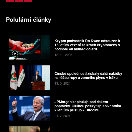
Polulární články
Krypto podvodník Do Kwon odsouzen k
15 letům vězení za krach kryptoměny v
hodnotě 40 miliard dolarů
12. 12. 2025
Čínské společnosti získaly další nabídky
na těžbu ropy a zemního plynu v Iráku
13. 5. 2024
JPMorgan kapituluje pod tlakem
poptávky. Oklikou poskytuje solventním
klientům přístup k Bitcoinu
24. 7. 2021