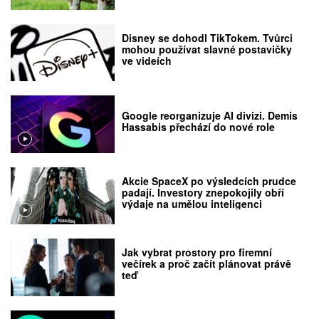
Disney se dohodl TikTokem. Tvůrci
mohou používat slavné postavičky
ve videích
Google reorganizuje AI divizi. Demis
Hassabis přechází do nové role
Akcie SpaceX po výsledcích prudce
padají. Investory znepokojily obří
výdaje na umělou inteligenci
Jak vybrat prostory pro firemní
večírek a proč začít plánovat právě
teď