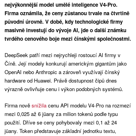
nejvýkonnější model umělé inteligence V4-Pro.
Firma oznámila, že ceny zůstanou trvale na čtvrtině
původní úrovně. V době, kdy technologické firmy
masivně investují do vývoje AI, jde o další známku
tvrdého cenového boje mezi čínskými společnostmi.
DeepSeek patří mezi nejrychleji rostoucí AI firmy v
Číně. Její modely konkurují americkým gigantům jako
OpenAI nebo Anthropic a zároveň využívají čínský
hardware od Huawei. Právě dostupnost čipů dnes
výrazně ovlivňuje cenu i výkon podobných systémů.
Firma nově
snížila
cenu API modelu V4-Pro na rozmezí
mezi 0,025 až 6 jüany za milion tokenů podle typu
použití. Dříve se ceny pohybovaly mezi 0,1 až 24
jüany. Token představuje základní jednotku textu,