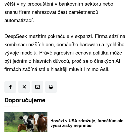
větší vlny propouštění v bankovním sektoru nebo
snahu firem nahrazovat část zaměstnanců
automatizací.
DeepSeek mezitím pokračuje v expanzi. Firma sází na
kombinaci nižších cen, domácího hardwaru a rychlého
vývoje modelů. Právě agresivní cenová politika může
být jedním z hlavních důvodů, proč se o čínských AI
firmách začíná stále hlasitěji mluvit i mimo Asii.
Doporučujeme
Hovězí v USA zdražuje, farmářům ale
vyšší zisky nepřináší