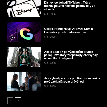
Disney se dohodl TikTokem. Tvůrci
mohou používat slavné postavičky ve
videích
6. 8. 2026
Google reorganizuje AI divizi. Demis
Hassabis přechází do nové role
6. 8. 2026
Akcie SpaceX po výsledcích prudce
padají. Investory znepokojily obří výdaje
na umělou inteligenci
5. 8. 2026
Jak vybrat prostory pro firemní večírek a
proč začít plánovat právě teď
5. 8. 2026