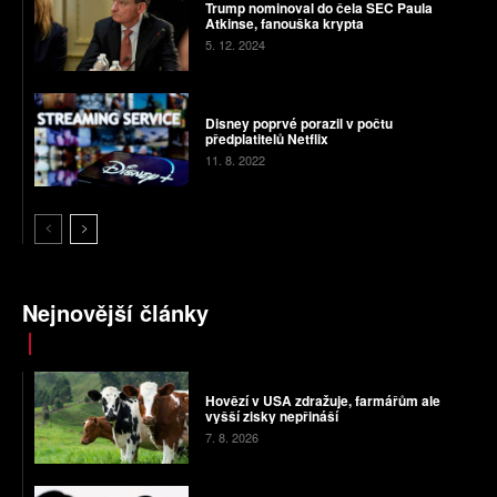
Trump nominoval do čela SEC Paula
Atkinse, fanouška krypta
5. 12. 2024
Disney poprvé porazil v počtu
předplatitelů Netflix
11. 8. 2022
Nejnovější články
Hovězí v USA zdražuje, farmářům ale
vyšší zisky nepřináší
7. 8. 2026