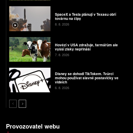
SpaceX a Tesla plánují v Texasu obří
továrnu na čipy
8. 8. 2026
Hovězí v USA zdražuje, farmářům ale
vyšší zisky nepřináší
7. 8. 2026
Disney se dohodl TikTokem. Tvůrci
mohou používat slavné postavičky ve
videích
6. 8. 2026
Provozovatel webu