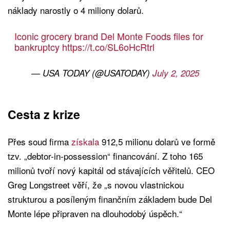
náklady narostly o 4 miliony dolarů.
Iconic grocery brand Del Monte Foods files for
bankruptcy
https://t.co/SL6oHcRtrl
— USA TODAY (@USATODAY)
July 2, 2025
Cesta z krize
Přes soud firma
získala
912,5 milionu dolarů ve formě
tzv. „debtor-in-possession“ financování. Z toho 165
milionů tvoří nový kapitál od stávajících věřitelů. CEO
Greg Longstreet věří, že „s novou vlastnickou
strukturou a posíleným finančním základem bude Del
Monte lépe připraven na dlouhodobý úspěch.“