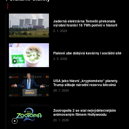
Jaderná elektrárna Temelín překonala
výrobní hranici 16 TWh potřetí v historii
2. 1. 2024
Fialové ube dobývá kavárny i sociální sítě
3. 5. 2026
USA jako hlavní „kryptoměsto“ planety.
Trump slibuje národní rezervu bitcoinů
29. 7. 2024
Zootropolis 2 se stal nejvýdělečnějším
animovaným filmem Hollywoodu
20. 1. 2026