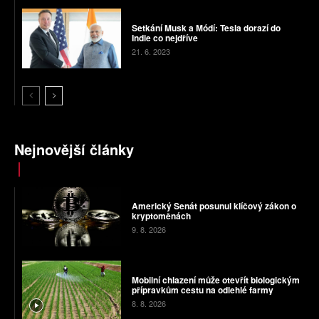
Setkání Musk a Módí: Tesla dorazí do
Indie co nejdříve
21. 6. 2023
Nejnovější články
Americký Senát posunul klíčový zákon o
kryptoměnách
9. 8. 2026
Mobilní chlazení může otevřít biologickým
přípravkům cestu na odlehlé farmy
8. 8. 2026