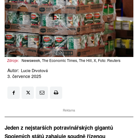
Zdroje:
Newsweek, The Economic Times, The Hill, X, Foto: Reuters
Autor:
Lucie Drvotová
3. července 2025
Reklama
Jeden z nejstarších potravinářských gigantů
Spojených států zahajuje soudně řízenou