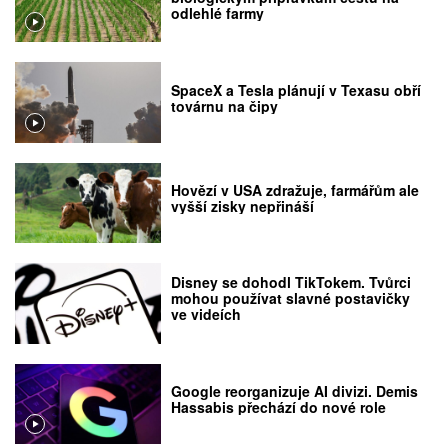
odlehlé farmy
SpaceX a Tesla plánují v Texasu obří
továrnu na čipy
Hovězí v USA zdražuje, farmářům ale
vyšší zisky nepřináší
Disney se dohodl TikTokem. Tvůrci
mohou používat slavné postavičky
ve videích
Google reorganizuje AI divizi. Demis
Hassabis přechází do nové role