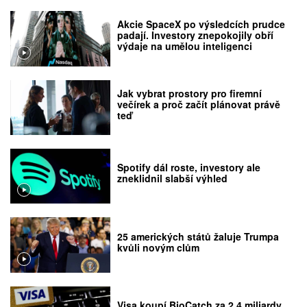
Akcie SpaceX po výsledcích prudce
padají. Investory znepokojily obří
výdaje na umělou inteligenci
Jak vybrat prostory pro firemní
večírek a proč začít plánovat právě
teď
Spotify dál roste, investory ale
zneklidnil slabší výhled
25 amerických států žaluje Trumpa
kvůli novým clům
Visa koupí BioCatch za 2,4 miliardy