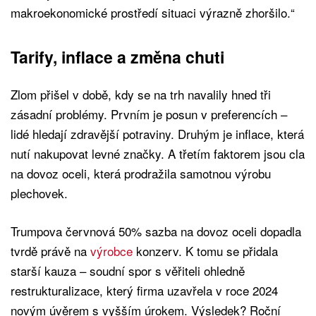
makroekonomické prostředí situaci výrazně zhoršilo.“
Tarify, inflace a změna chuti
Zlom přišel v době, kdy se na trh navalily hned tři
zásadní problémy. Prvním je posun v preferencích –
lidé hledají zdravější potraviny. Druhým je inflace, která
nutí nakupovat levné značky. A třetím faktorem jsou cla
na dovoz oceli, která prodražila samotnou výrobu
plechovek.
Trumpova červnová 50% sazba na dovoz oceli dopadla
tvrdě právě na
výrobce
konzerv. K tomu se přidala
starší kauza – soudní spor s věřiteli ohledně
restrukturalizace, který firma uzavřela v roce 2024
novým úvěrem s vyšším úrokem. Výsledek? Roční