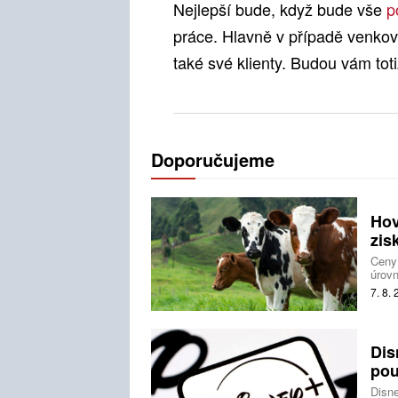
Nejlepší bude, když bude vše
p
práce. Hlavně v případě venkovní
také své klienty. Budou vám tot
Doporučujeme
Hov
zis
Ceny
úrovn
nezůs
7. 8.
svíra
Dis
pou
Disne