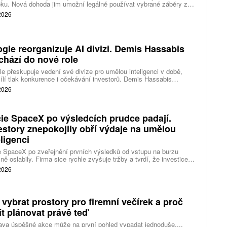
ku. Nová dohoda jim umožní legálně používat vybrané záběry z
kce studia a sdílet vlastní videa také na platformě Disney Verts.
 2026
gle reorganizuje AI divizi. Demis Hassabis
chází do nové role
e přeskupuje vedení své divize pro umělou inteligenci v době,
ílí tlak konkurence i očekávání investorů. Demis Hassabis
vá každodenní řízení DeepMind a zaměří se na vývoj pokročilé
 2026
 inteligence i její dopad na společnost.
ie SpaceX po výsledcích prudce padají.
estory znepokojily obří výdaje na umělou
eligenci
 SpaceX po zveřejnění prvních výsledků od vstupu na burzu
ně oslabily. Firma sice rychle zvyšuje tržby a tvrdí, že investice
ělé inteligence se vracejí mnohem rychleji než dříve, investoři ale
 2026
eší, zda je tempo rekordních výdajů dlouhodobě udržitelné.
 vybrat prostory pro firemní večírek a proč
ít plánovat právě teď
ava úspěšné akce může na první pohled vypadat jednoduše....