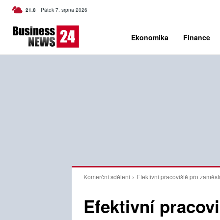
C
21.8
Pátek 7. srpna 2026
Czech
Ekonomika
Finance
Komerční sdělení
Efektivní pracoviště pro zaměs
Efektivní pracov