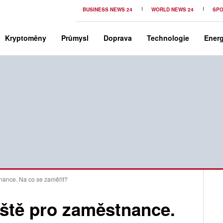
BUSINESS NEWS 24
WORLD NEWS 24
SPO
Kryptoměny
Průmysl
Doprava
Technologie
Energ
tnance. Na co se zaměřit?
iště pro zaměstnance.