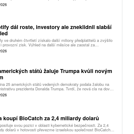
 2026
tify dál roste, investory ale zneklidnil slabší
led
fy ve druhém čtvrtletí získalo další miliony předplatitelů a zvýšilo
 i provozní zisk. Výhled na další měsíce ale zaostal za
váním a ukázal, že další růst bude vyžadovat vyšší výdaje na
 2026
ting, nové služby a umělou inteligenci.
amerických států žaluje Trumpa kvůli novým
ům
ina 25 amerických států vedených demokraty podala žalobu na
istrativu prezidenta Donalda Trumpa. Tvrdí, že nová cla na dovoz
ítek zemí překračují pravomoci prezidenta a obcházejí předchozí
 2026
dnutí amerických soudů.
a koupí BioCatch za 2,4 miliardy dolarů
posiluje svou pozici v oblasti kybernetické bezpečnosti. Za 2,4
rdy dolarů v hotovosti převezme izraelskou společnost BioCatch,