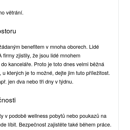
o větrání.
ostoru
 žádaným benefitem v mnoha oborech. Lidé
 A firmy zjistily, že jsou lidé mnohem
e do kanceláře. Proto je toto dnes velmi běžná
u kterých je to možné, dejte jim tuto příležitost.
př. jen dva nebo tři dny v týdnu.
nosti
fity v podobě wellness pobytů nebo poukazů na
ude líbit. Bezpečnost zajistěte také během práce.