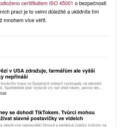
odloženo certifikátem ISO 45001
o bezpečnosti
ch prací je to velmi důležité a uklidníte tím
iž mnohem více věřit.
ězí v USA zdražuje, farmářům ale vyšší
ky nepřináší
 hovězího masa ve Spojených státech vystoupaly na rekordní
ě. Spotřebitelé platí výrazně víc než před rokem, peníze ale
távají farmářům, zpracovatelům ani restauracím. Celý řetězec
 2026
jí nedostatek dobytka a prudce rostoucí náklady.
ney se dohodl TikTokem. Tvůrci mohou
žívat slavné postavičky ve videích
y otevře své nejslavnější filmové a seriálové značky tvůrcům na