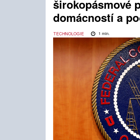
širokopásmové př
domácností a po
1
min.
TECHNOLOGIE