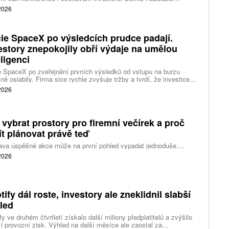
vá každodenní řízení DeepMind a zaměří se na vývoj pokročilé
 2026
 inteligence i její dopad na společnost.
ie SpaceX po výsledcích prudce padají.
estory znepokojily obří výdaje na umělou
eligenci
 SpaceX po zveřejnění prvních výsledků od vstupu na burzu
ně oslabily. Firma sice rychle zvyšuje tržby a tvrdí, že investice
ělé inteligence se vracejí mnohem rychleji než dříve, investoři ale
 2026
eší, zda je tempo rekordních výdajů dlouhodobě udržitelné.
 vybrat prostory pro firemní večírek a proč
ít plánovat právě teď
ava úspěšné akce může na první pohled vypadat jednoduše....
 2026
tify dál roste, investory ale zneklidnil slabší
led
fy ve druhém čtvrtletí získalo další miliony předplatitelů a zvýšilo
 i provozní zisk. Výhled na další měsíce ale zaostal za