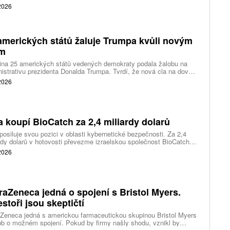
váním a ukázal, že další růst bude vyžadovat vyšší výdaje na
 2026
ting, nové služby a umělou inteligenci.
amerických států žaluje Trumpa kvůli novým
ům
ina 25 amerických států vedených demokraty podala žalobu na
istrativu prezidenta Donalda Trumpa. Tvrdí, že nová cla na dovoz
ítek zemí překračují pravomoci prezidenta a obcházejí předchozí
 2026
dnutí amerických soudů.
a koupí BioCatch za 2,4 miliardy dolarů
posiluje svou pozici v oblasti kybernetické bezpečnosti. Za 2,4
rdy dolarů v hotovosti převezme izraelskou společnost BioCatch,
 pomáhá bankám odhalovat podvody podle chování uživatelů při
 2026
 s internetovým bankovnictvím.
raZeneca jedná o spojení s Bristol Myers.
estoři jsou skeptičtí
Zeneca jedná s americkou farmaceutickou skupinou Bristol Myers
b o možném spojení. Pokud by firmy našly shodu, vznikl by