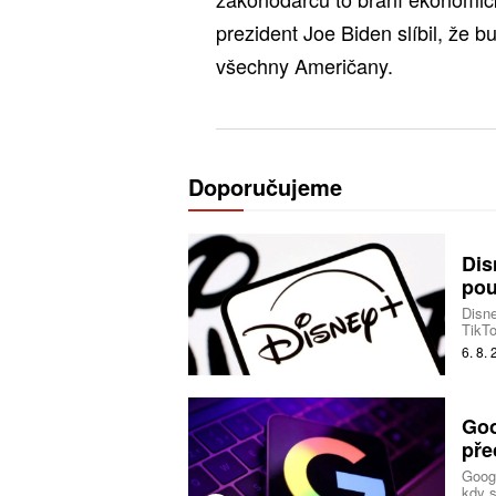
prezident Joe Biden slíbil, že 
všechny Američany.
Doporučujeme
Dis
pou
Disne
TikTo
produ
6. 8.
Goo
pře
Googl
kdy s