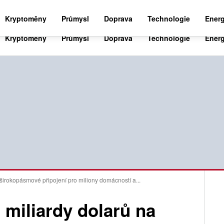
BUSINESS NEWS 24
WORLD NEWS 24
SPO
Kryptoměny
Průmysl
Doprava
Technologie
Energ
 širokopásmové připojení pro miliony domácností a...
 miliardy dolarů na