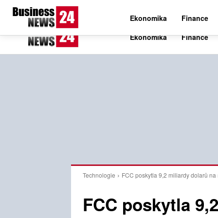
C
19.6
Pátek 7. srpna 2026
Czech
Ekonomika
Finance
Technologie
FCC poskytla 9,2 miliardy dolarů na
FCC poskytla 9,2