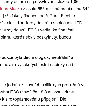
liardy dolarů na poskytování služeb 1,06
lona Muska
získalo 885 milionů na obsluhu 642
 jež získaly finance, patří Rural Electric
ískalo 1,1 miliardy dolarů a společnost LTD
iliardy dolarů. FCC uvedla, že finanční
dolarů, které nebyly poskytnuty, budou
 aukce byla „technologicky neutrální“ a
ostňovala vysokorychlostní nabídky nad
u je jedním z hlavních politických problémů ve
ráva FCC uvádí, že 18,3 milionu lidí ve
p k širokopásmovému připojení. Dle
ému růstu a příležitostem. Nově zvolený