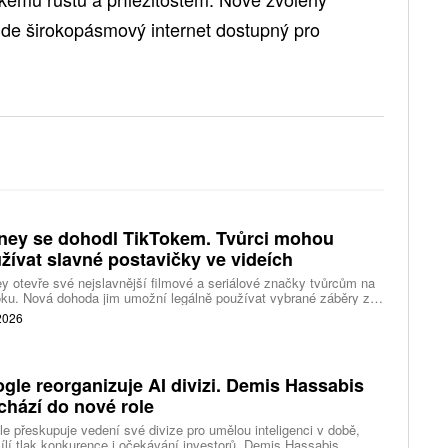
bude širokopásmový internet dostupný pro
ney se dohodl TikTokem. Tvůrci mohou
žívat slavné postavičky ve videích
y otevře své nejslavnější filmové a seriálové značky tvůrcům na
ku. Nová dohoda jim umožní legálně používat vybrané záběry z
kce studia a sdílet vlastní videa také na platformě Disney Verts.
 2026
gle reorganizuje AI divizi. Demis Hassabis
chází do nové role
e přeskupuje vedení své divize pro umělou inteligenci v době,
ílí tlak konkurence i očekávání investorů. Demis Hassabis