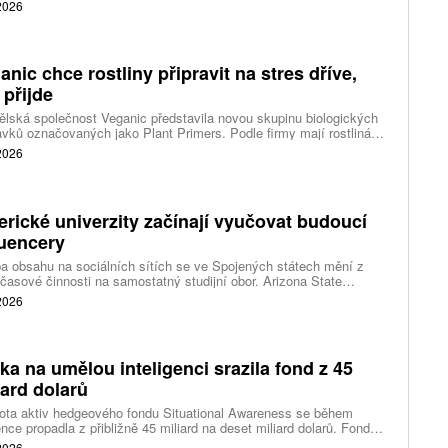
 z největších výrobců léků na světě s hodnotou téměř 400 miliard
 2026
ů.
anic chce rostliny připravit na stres dříve,
 přijde
lská společnost Veganic představila novou skupinu biologických
avků označovaných jako Plant Primers. Podle firmy mají rostlinám
t biologické signály, které je připraví na pozdější stres. Cílem není
 2026
vat plodiny neustále v pohotovosti, ale umožnit jim rychleji spustit
ní obranné a adaptační procesy.
rické univerzity začínají vyučovat budoucí
luencery
a obsahu na sociálních sítích se ve Spojených státech mění z
časové činnosti na samostatný studijní obor. Arizona State
rsity připravila bakalářský program zaměřený na tvorbu obsahu.
 2026
use University zase spouští vedlejší studijní program pro
ce o digitální podnikání a ekonomiku tvůrců.
ka na umělou inteligenci srazila fond z 45
iard dolarů
ota aktiv hedgeového fondu Situational Awareness se během
nce propadla z přibližně 45 miliard na deset miliard dolarů. Fond
lého výzkumníka OpenAI Leopold Aschenbrenner zasáhl pokles
 2026