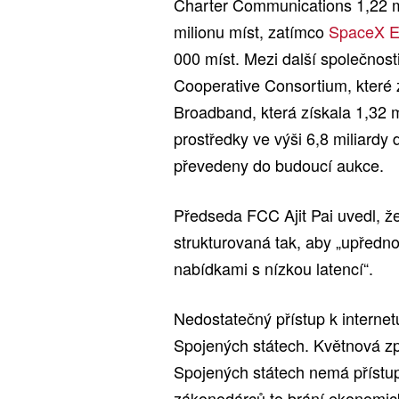
Charter Communications 1,22 mi
milionu míst, zatímco
SpaceX E
000 míst. Mezi další společnosti,
Cooperative Consortium, které z
Broadband, která získala 1,32 m
prostředky ve výši 6,8 miliardy 
převedeny do budoucí aukce.
Předseda FCC Ajit Pai uvedl, že
strukturovaná tak, aby „upředn
nabídkami s nízkou latencí“.
Nedostatečný přístup k internet
Spojených státech. Květnová zp
Spojených státech nemá přístu
zákonodárců to brání ekonomick