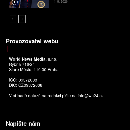
4. 8. 2026
Provozovatel webu
World News Media, s.r.o.
Rybná 716/24
Staré Město, 110 00 Praha
IČO: 09372008
DIČ: CZ09372008
V případě dotazů na redakci pište na
info@wn24.cz
Napište nám