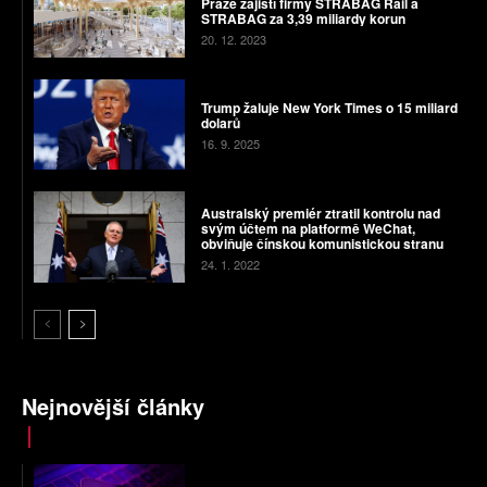
Praze zajistí firmy STRABAG Rail a
STRABAG za 3,39 miliardy korun
20. 12. 2023
Trump žaluje New York Times o 15 miliard
dolarů
16. 9. 2025
Australský premiér ztratil kontrolu nad
svým účtem na platformě WeChat,
obviňuje čínskou komunistickou stranu
24. 1. 2022
Nejnovější články