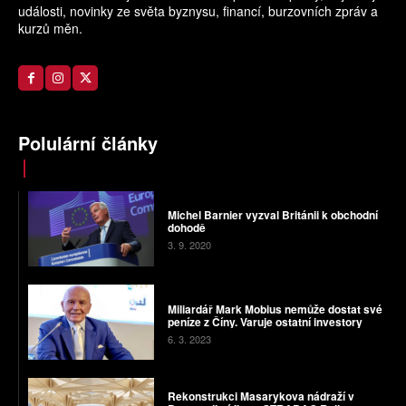
události, novinky ze světa byznysu, financí, burzovních zpráv a
kurzů měn.
Polulární články
Michel Barnier vyzval Británii k obchodní
dohodě
3. 9. 2020
Miliardář Mark Mobius nemůže dostat své
peníze z Číny. Varuje ostatní investory
6. 3. 2023
Rekonstrukci Masarykova nádraží v