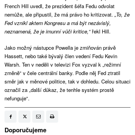
French Hill uvedl, že prezident šéfa Fedu odvolat
nemůže, ale připustil, že má právo ho kritizovat.
„To, že
Fed vznikl aktem Kongresu a má být nezávislý,
řekl Hill.
neznamená, že je imunní vůči kritice,“
Jako možný nástupce Powella je zmiňován právě
Hassett, nebo také bývalý člen vedení Fedu Kevin
Warsh. Ten v neděli v televizi Fox vyzval k „režimní
změně“ v čele centrální banky. Podle něj Fed ztratil
směr jak v měnové politice, tak v dohledu. Celou situaci
označil za „další důkaz, že tenhle systém prostě
nefunguje“.
Doporučujeme