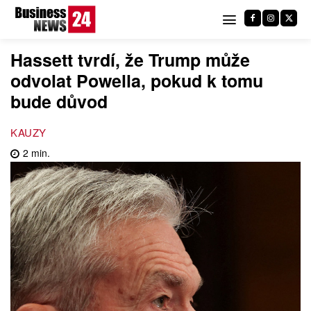
Hassett tvrdí, že Trump může
odvolat Powella, pokud k tomu
bude důvod
KAUZY
2
min.