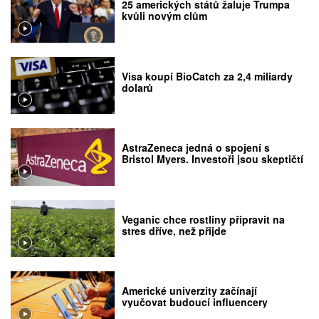
25 amerických států žaluje Trumpa
kvůli novým clům
Visa koupí BioCatch za 2,4 miliardy
dolarů
AstraZeneca jedná o spojení s
Bristol Myers. Investoři jsou skeptičtí
Veganic chce rostliny připravit na
stres dříve, než přijde
Americké univerzity začínají
vyučovat budoucí influencery