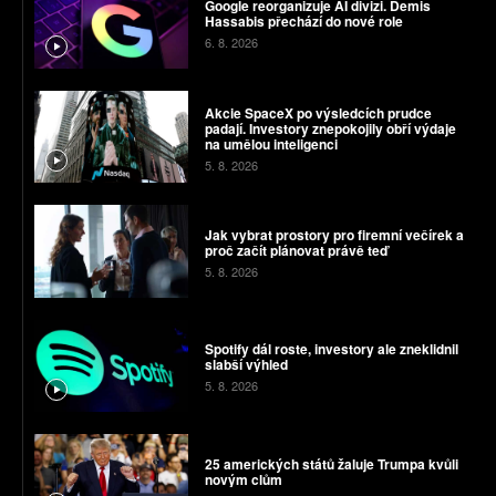
Google reorganizuje AI divizi. Demis
Hassabis přechází do nové role
6. 8. 2026
Akcie SpaceX po výsledcích prudce
padají. Investory znepokojily obří výdaje
na umělou inteligenci
5. 8. 2026
Jak vybrat prostory pro firemní večírek a
proč začít plánovat právě teď
5. 8. 2026
Spotify dál roste, investory ale zneklidnil
slabší výhled
5. 8. 2026
25 amerických států žaluje Trumpa kvůli
novým clům