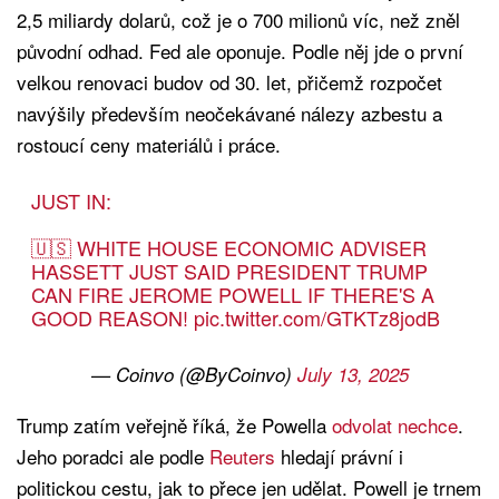
2,5 miliardy dolarů, což je o 700 milionů víc, než zněl
původní odhad. Fed ale oponuje. Podle něj jde o první
velkou renovaci budov od 30. let, přičemž rozpočet
navýšily především neočekávané nálezy azbestu a
rostoucí ceny materiálů i práce.
JUST IN:
🇺🇸 WHITE HOUSE ECONOMIC ADVISER
HASSETT JUST SAID PRESIDENT TRUMP
CAN FIRE JEROME POWELL IF THERE'S A
GOOD REASON!
pic.twitter.com/GTKTz8jodB
— Coinvo (@ByCoinvo)
July 13, 2025
Trump zatím veřejně říká, že Powella
odvolat nechce
.
Jeho poradci ale podle
Reuters
hledají právní i
politickou cestu, jak to přece jen udělat. Powell je trnem