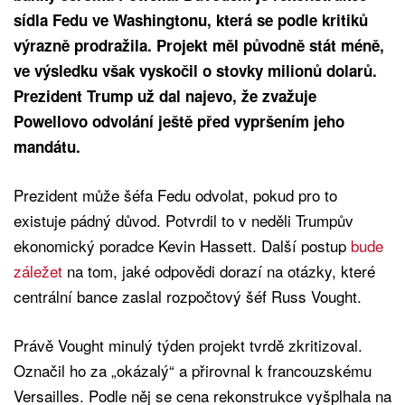
sídla Fedu ve Washingtonu, která se podle kritiků
výrazně prodražila. Projekt měl původně stát méně,
ve výsledku však vyskočil o stovky milionů dolarů.
Prezident Trump už dal najevo, že zvažuje
Powellovo odvolání ještě před vypršením jeho
mandátu.
Prezident může šéfa Fedu odvolat, pokud pro to
existuje pádný důvod. Potvrdil to v neděli Trumpův
ekonomický poradce Kevin Hassett. Další postup
bude
záležet
na tom, jaké odpovědi dorazí na otázky, které
centrální bance zaslal rozpočtový šéf Russ Vought.
Právě Vought minulý týden projekt tvrdě zkritizoval.
Označil ho za „okázalý“ a přirovnal k francouzskému
Versailles. Podle něj se cena rekonstrukce vyšplhala na