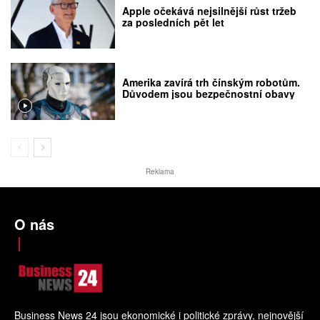
Apple očekává nejsilnější růst tržeb
za posledních pět let
Amerika zavírá trh čínským robotům.
Důvodem jsou bezpečnostní obavy
Reklama
O nás
Business News 24 jsou ekonomické i politické zprávy, nejnovější