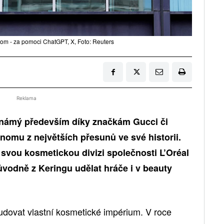
com - za pomoci ChatGPT, X, Foto: Reuters
Reklama
známý především díky značkám Gucci či
dnomu z největších přesunů ve své historii.
vou kosmetickou divizi společnosti L’Oréal
původně z Keringu udělat hráče i v beauty
udovat vlastní kosmetické impérium. V roce