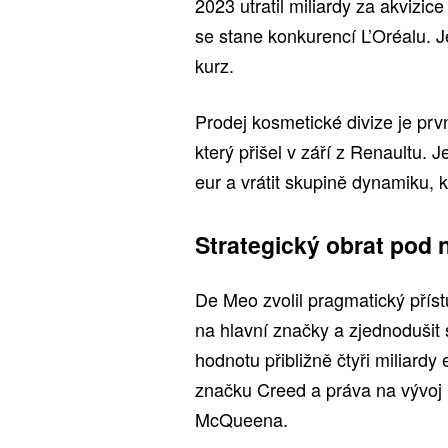
2023 utratil miliardy za akvizi
se stane konkurencí L’Oréalu. J
kurz.
Prodej kosmetické divize je p
který přišel v září z Renaultu. 
eur a vrátit skupině dynamiku, k
Strategický obrat pod
De Meo zvolil pragmatický příst
na hlavní značky a zjednodušit 
hodnotu přibližně čtyři miliard
značku Creed a práva na vývoj 
McQueena.