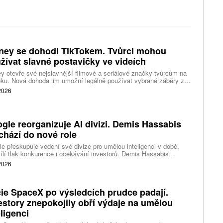
ney se dohodl TikTokem. Tvůrci mohou
žívat slavné postavičky ve videích
y otevře své nejslavnější filmové a seriálové značky tvůrcům na
ku. Nová dohoda jim umožní legálně používat vybrané záběry z
kce studia a sdílet vlastní videa také na platformě Disney Verts.
 2026
gle reorganizuje AI divizi. Demis Hassabis
chází do nové role
e přeskupuje vedení své divize pro umělou inteligenci v době,
ílí tlak konkurence i očekávání investorů. Demis Hassabis
vá každodenní řízení DeepMind a zaměří se na vývoj pokročilé
 2026
 inteligence i její dopad na společnost.
ie SpaceX po výsledcích prudce padají.
estory znepokojily obří výdaje na umělou
eligenci