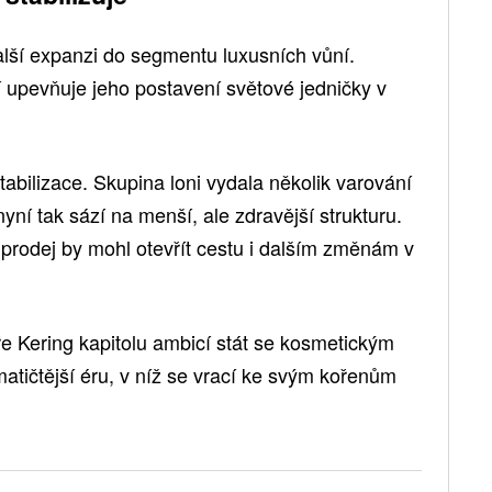
lší expanzi do segmentu luxusních vůní.
í upevňuje jeho postavení světové jedničky v
tabilizace. Skupina loni vydala několik varování
yní tak sází na menší, ale zdravější strukturu.
 prodej by mohl otevřít cestu i dalším změnám v
e Kering kapitolu ambicí stát se kosmetickým
tičtější éru, v níž se vrací ke svým kořenům