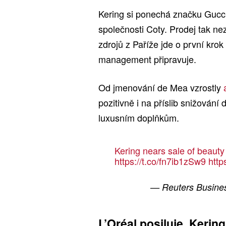
Kering si ponechá značku Gucci 
společnosti Coty. Prodej tak n
zdrojů z Paříže jde o první krok 
management připravuje.
Od jmenování de Mea vzrostly
pozitivně i na příslib snižován
luxusním doplňkům.
Kering nears sale of beauty 
https://t.co/fn7ib1zSw9
http
— Reuters Busine
L’Oréal posiluje, Kering