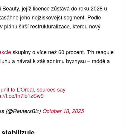
Beauty, jejíž licence zůstává do roku 2028 u
ezasáhne jeho nejziskovější segment. Podle
v plánu širší restrukturalizace, kterou nový
akcie
skupiny o více než 60 procent. Trh reaguje
í dluhu a návrat k základnímu byznysu – módě a
unit to L'Oreal, sources say
s://t.co/fn7ib1zSw9
ss (@ReutersBiz)
October 18, 2025
 stabilizuje