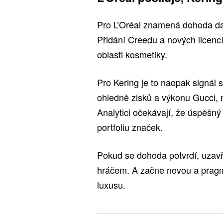
Pro L’Oréal znamená dohoda da
Přidání Creedu a nových licenc
oblasti kosmetiky.
Pro Kering je to naopak signál s
ohledně zisků a výkonu Gucci, n
Analytici očekávají, že úspěšný
portfoliu značek.
Pokud se dohoda potvrdí, uzavř
hráčem. A začne novou a pragma
luxusu.