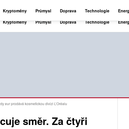
BUSINESS NEWS 24
WORLD NEWS 24
SPO
Kryptoměny
Průmysl
Doprava
Technologie
Energ
rdy eur prodává kosmetickou divizi L’Oréalu
uje směr. Za čtyři