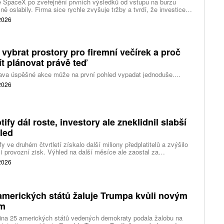
 SpaceX po zveřejnění prvních výsledků od vstupu na burzu
ně oslabily. Firma sice rychle zvyšuje tržby a tvrdí, že investice
ělé inteligence se vracejí mnohem rychleji než dříve, investoři ale
 2026
eší, zda je tempo rekordních výdajů dlouhodobě udržitelné.
 vybrat prostory pro firemní večírek a proč
ít plánovat právě teď
ava úspěšné akce může na první pohled vypadat jednoduše....
 2026
tify dál roste, investory ale zneklidnil slabší
led
fy ve druhém čtvrtletí získalo další miliony předplatitelů a zvýšilo
 i provozní zisk. Výhled na další měsíce ale zaostal za
váním a ukázal, že další růst bude vyžadovat vyšší výdaje na
 2026
ting, nové služby a umělou inteligenci.
amerických států žaluje Trumpa kvůli novým
ům
ina 25 amerických států vedených demokraty podala žalobu na