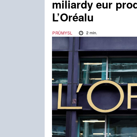
miliardy eur pro
L’Oréalu
2
min.
PRŮMYSL