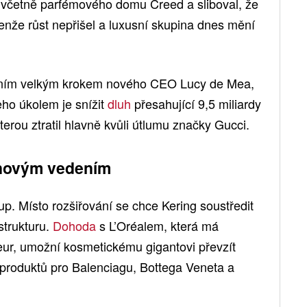
ce včetně parfémového domu Creed a sliboval, že
enže růst nepřišel a luxusní skupina dnes mění
rvním velkým krokem nového CEO Lucy de Mea,
Jeho úkolem je snížit
dluh
přesahující 9,5 miliardy
terou ztratil hlavně kvůli útlumu značky Gucci.
 novým vedením
up. Místo rozšiřování se chce Kering soustředit
strukturu.
Dohoda
s L’Oréalem, která má
y eur, umožní kosmetickému gigantovi převzít
produktů pro Balenciagu, Bottega Veneta a