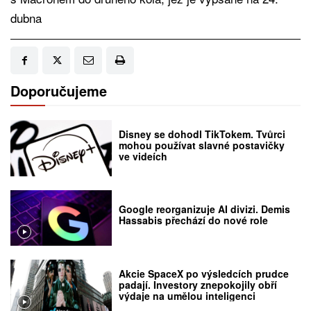
dubna
Doporučujeme
Disney se dohodl TikTokem. Tvůrci
mohou používat slavné postavičky
ve videích
Google reorganizuje AI divizi. Demis
Hassabis přechází do nové role
Akcie SpaceX po výsledcích prudce
padají. Investory znepokojily obří
výdaje na umělou inteligenci