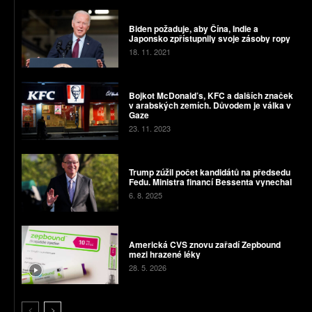
Biden požaduje, aby Čína, Indie a
Japonsko zpřístupnily svoje zásoby ropy
18. 11. 2021
Bojkot McDonald’s, KFC a dalších značek
v arabských zemích. Důvodem je válka v
Gaze
23. 11. 2023
Trump zúžil počet kandidátů na předsedu
Fedu. Ministra financí Bessenta vynechal
6. 8. 2025
Americká CVS znovu zařadí Zepbound
mezi hrazené léky
28. 5. 2026