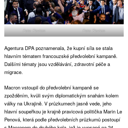
Foto: Reuters
Foto: Reuters
Agentura DPA poznamenala, že kupní síla se stala
hlavním tématem francouzské předvolební kampaně.
Dalšími tématy jsou vzdělávání, zdravotní péče a
migrace.
Macron vstoupil do předvolební kampaně se
zpožděním, kvůli svým diplomatickým snahám kolem
války na Ukrajině. V průzkumech jasně vede, jeho
hlavní soupeřkou je krajně pravicová politička Marin Le
Penová, která podle předvolebních průzkumů postoupí
s Macronem do druhého kola, jež je vypsané na 24.