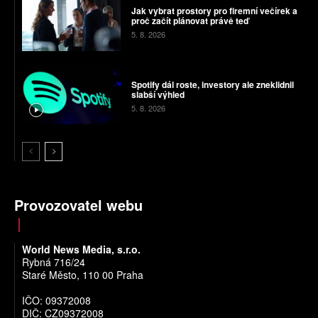
Jak vybrat prostory pro firemní večírek a
proč začít plánovat právě teď
5. 8. 2026
Spotify dál roste, investory ale zneklidnil
slabší výhled
5. 8. 2026
Provozovatel webu
World News Media, s.r.o.
Rybná 716/24
Staré Město, 110 00 Praha
IČO: 09372008
DIČ: CZ09372008