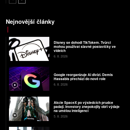
Nejnovější články
Disney se dohodl TikTokem. Tvůrci
mohou používat slavné postavičky ve
videích
6. 8. 2026
Google reorganizuje AI divizi. Demis
Hassabis přechází do nové role
6. 8. 2026
Akcie SpaceX po výsledcích prudce
padají. Investory znepokojily obří výdaje
na umělou inteligenci
5. 8. 2026