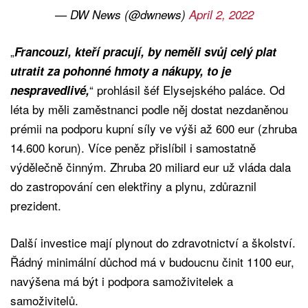
— DW News (@dwnews)
April 2, 2022
„
Francouzi, kteří pracují, by neměli svůj celý plat
utratit za pohonné hmoty a nákupy, to je
“ prohlásil šéf Elysejského paláce. Od
nespravedlivé,
léta by měli zaměstnanci podle něj dostat nezdaněnou
prémii na podporu kupní síly ve výši až 600 eur (zhruba
14.600 korun). Více peněz přislíbil i samostatně
výdělečně činným. Zhruba 20 miliard eur už vláda dala
do zastropování cen elektřiny a plynu, zdůraznil
prezident.
Další investice mají plynout do zdravotnictví a školství.
Řádný minimální důchod má v budoucnu činit 1100 eur,
navýšena má být i podpora samoživitelek a
samoživitelů.