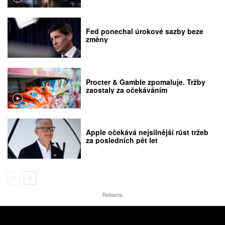
Fed ponechal úrokové sazby beze
změny
Procter & Gamble zpomaluje. Tržby
zaostaly za očekáváním
Apple očekává nejsilnější růst tržeb
za posledních pět let
Reklama