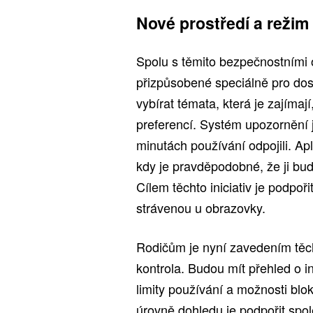
Nové prostředí a reži
Spolu s těmito bezpečnostními 
přizpůsobené speciálně pro dos
vybírat témata, která je zajímaj
preferencí. Systém upozornění 
minutách používání odpojili. Ap
kdy je pravděpodobné, že ji bu
Cílem těchto iniciativ je podpoř
strávenou u obrazovky.
Rodičům je nyní zavedením těc
kontrola. Budou mít přehled o i
limity používání a možnosti blo
úrovně dohledu je podpořit spol