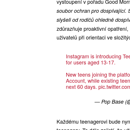
vystoupení v pořadu Good Mor
soubor ochran pro dospívající. S
slyšeli od rodičů ohledně dospív
zdůrazňuje proaktivní opatření,
uživatelů při orientaci ve složit
Instagram is introducing Te
for users aged 13-17.
New teens joining the platfo
Account, while existing tee
next 60 days.
pic.twitter.c
— Pop Base (
Každému teenagerovi bude nyní