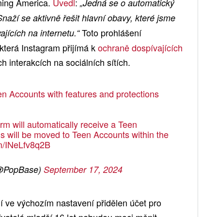
ning America.
Uvedl
:
„Jedná se o automatický
naží se aktivně řešit hlavní obavy, které jsme
Toto prohlášení
ajících na internetu.“
 která Instagram přijímá k
ochraně dospívajících
ých interakcích na sociálních sítích.
en Accounts with features and protections
rm will automatically receive a Teen
ns will be moved to Teen Accounts within the
om/INeLfv8q2B
@PopBase)
September 17, 2024
 ve výchozím nastavení přidělen účet pro