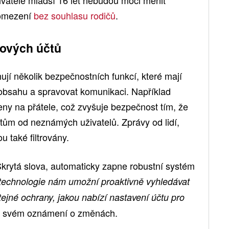
živatelé mladší 16 let nebudou moci měnit
 omezení
bez souhlasu rodičů
.
ových účtů
ují několik bezpečnostních funkcí, které mají
bsahu a spravovat komunikaci. Například
y na přátele, což zvyšuje bezpečnost tím, že
ům od neznámých uživatelů. Zprávy od lidí,
u také filtrovány.
Skrytá slova, automaticky zapne robustní systém
 technologie nám umožní proaktivně vyhledávat
 stejné ochrany, jakou nabízí nastavení účtu pro
e svém oznámení o změnách.