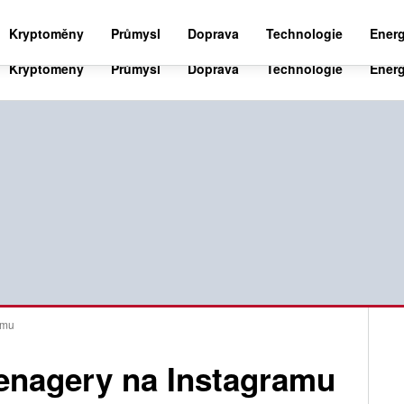
BUSINESS NEWS 24
WORLD NEWS 24
SPO
Kryptoměny
Průmysl
Doprava
Technologie
Energ
amu
eenagery na Instagramu