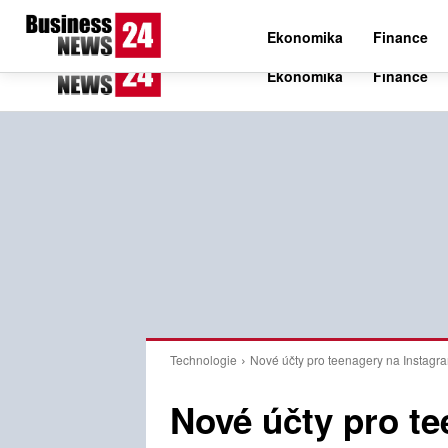
C
21.1
Pátek 7. srpna 2026
Czech
Ekonomika
Finance
Technologie
Nové účty pro teenagery na Instagr
Nové účty pro t