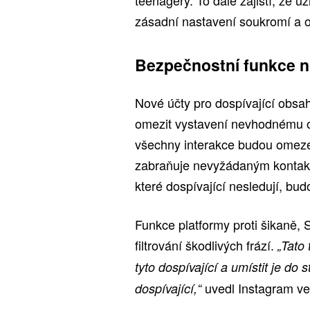
teenagery. To dále zajistí, že u
zásadní nastavení soukromí a
Bezpečnostní funkce n
Nové účty pro dospívající obsah
omezit vystavení nevhodnému o
všechny interakce budou omezen
zabraňuje nevyžádaným kontakt
které dospívající nesledují, budo
Funkce platformy proti šikaně, 
filtrování škodlivých frází.
„Tato
tyto dospívající a umístit je do
uvedl Instagram v
dospívající,“