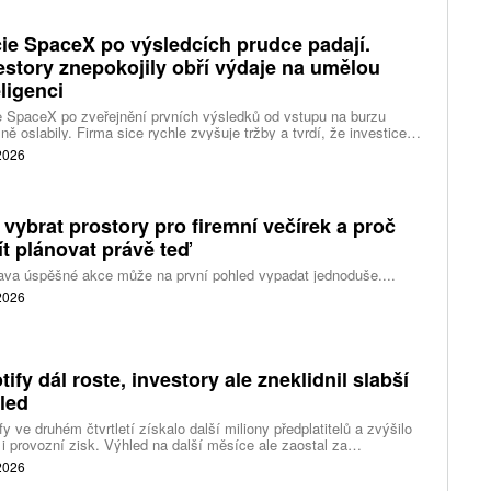
ie SpaceX po výsledcích prudce padají.
estory znepokojily obří výdaje na umělou
eligenci
 SpaceX po zveřejnění prvních výsledků od vstupu na burzu
ně oslabily. Firma sice rychle zvyšuje tržby a tvrdí, že investice
ělé inteligence se vracejí mnohem rychleji než dříve, investoři ale
 2026
eší, zda je tempo rekordních výdajů dlouhodobě udržitelné.
 vybrat prostory pro firemní večírek a proč
ít plánovat právě teď
ava úspěšné akce může na první pohled vypadat jednoduše....
 2026
tify dál roste, investory ale zneklidnil slabší
led
fy ve druhém čtvrtletí získalo další miliony předplatitelů a zvýšilo
 i provozní zisk. Výhled na další měsíce ale zaostal za
váním a ukázal, že další růst bude vyžadovat vyšší výdaje na
 2026
ting, nové služby a umělou inteligenci.