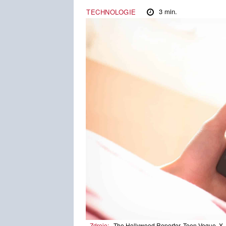
3
min.
TECHNOLOGIE
Zdroje:
The Hollywood Reporter, Teen Vogue, X, 