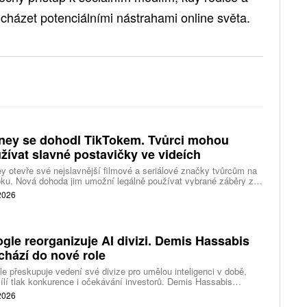
cházet potenciálními nástrahami online světa.
ney se dohodl TikTokem. Tvůrci mohou
žívat slavné postavičky ve videích
y otevře své nejslavnější filmové a seriálové značky tvůrcům na
ku. Nová dohoda jim umožní legálně používat vybrané záběry z
kce studia a sdílet vlastní videa také na platformě Disney Verts.
 2026
gle reorganizuje AI divizi. Demis Hassabis
chází do nové role
e přeskupuje vedení své divize pro umělou inteligenci v době,
ílí tlak konkurence i očekávání investorů. Demis Hassabis
vá každodenní řízení DeepMind a zaměří se na vývoj pokročilé
 2026
 inteligence i její dopad na společnost.