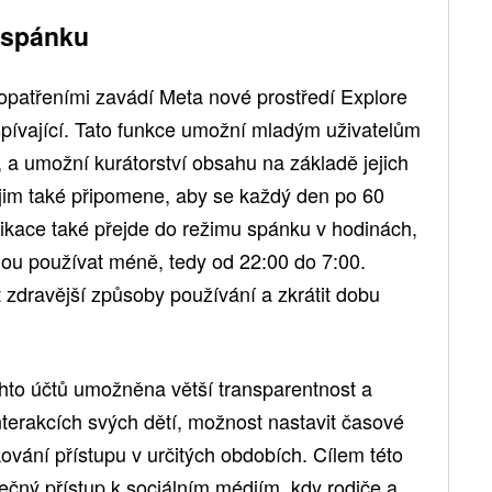
m spánku
opatřeními zavádí Meta nové prostředí Explore
pívající. Tato funkce umožní mladým uživatelům
í, a umožní kurátorství obsahu na základě jejich
jim také připomene, aby se každý den po 60
likace také přejde do režimu spánku v hodinách,
dou používat méně, tedy od 22:00 do 7:00.
it zdravější způsoby používání a zkrátit dobu
hto účtů umožněna větší transparentnost a
nterakcích svých dětí, možnost nastavit časové
kování přístupu v určitých obdobích. Cílem této
ečný přístup k sociálním médiím, kdy rodiče a