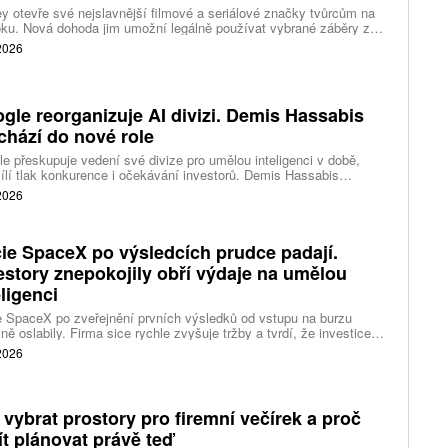
y otevře své nejslavnější filmové a seriálové značky tvůrcům na
ku. Nová dohoda jim umožní legálně používat vybrané záběry z
kce studia a sdílet vlastní videa také na platformě Disney Verts.
 2026
gle reorganizuje AI divizi. Demis Hassabis
chází do nové role
e přeskupuje vedení své divize pro umělou inteligenci v době,
ílí tlak konkurence i očekávání investorů. Demis Hassabis
vá každodenní řízení DeepMind a zaměří se na vývoj pokročilé
 2026
 inteligence i její dopad na společnost.
ie SpaceX po výsledcích prudce padají.
estory znepokojily obří výdaje na umělou
eligenci
 SpaceX po zveřejnění prvních výsledků od vstupu na burzu
ně oslabily. Firma sice rychle zvyšuje tržby a tvrdí, že investice
ělé inteligence se vracejí mnohem rychleji než dříve, investoři ale
 2026
eší, zda je tempo rekordních výdajů dlouhodobě udržitelné.
 vybrat prostory pro firemní večírek a proč
ít plánovat právě teď