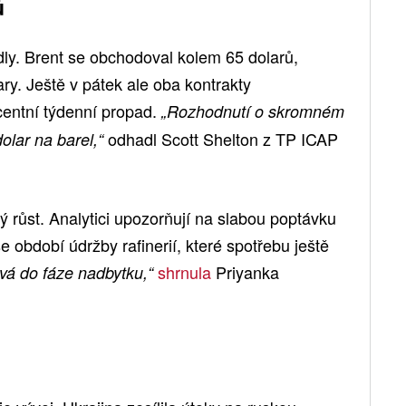
ů
ly. Brent se obchodoval kolem 65 dolarů,
y. Ještě v pátek ale oba kontrakty
entní týdenní propad.
„Rozhodnutí o skromném
odhadl Scott Shelton z TP ICAP
dolar na barel,“
ý růst. Analytici upozorňují na slabou poptávku
 se období údržby rafinerií, které spotřebu ještě
shrnula
Priyanka
vá do fáze nadbytku,“