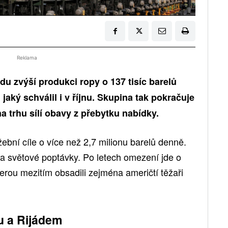
Reklama
u zvýší produkci ropy o 137 tisíc barelů
 jaký schválil i v říjnu. Skupina tak pokračuje
na trhu sílí obavy z přebytku nabídky.
žební cíle o více než 2,7 milionu barelů denně.
a světové poptávky. Po letech omezení jde o
terou mezitím obsadili zejména američtí těžaři
 a Rijádem