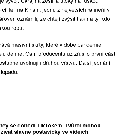
e vývoj. Ukrajina zesílila útoky na ruskou
lila i na Kirishi, jednu z největších rafinerií v
roveň oznámili, že chtějí zvýšit tlak na ty, kdo
skou ropu.
ává masivní škrty, které v době pandemie
elů denně. Osm producentů už zrušilo první část
tupně uvolňují i druhou vrstvu. Další jednání
stopadu.
ney se dohodl TikTokem. Tvůrci mohou
žívat slavné postavičky ve videích