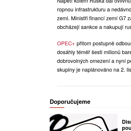
Napětí kolem Ruska dál ovlivňuj
ropnou infrastrukturu a nedávno cí
zemi. Ministři financí zemí G7 zá
obcházejí sankce a nakupují ru
OPEC+
přitom postupně odbour
dosáhly téměř šesti milionů bar
dobrovolných omezení a nyní pos
skupiny je naplánováno na 2. li
Doporučujeme
Dis
pou