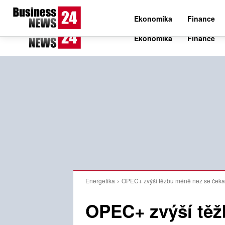
C
29.3
Čtvrtek 6. srpna 2026
Czech
Ekonomika
Finance
Energetika
OPEC+ zvýší těžbu méně než se čekalo
OPEC+ zvýší těž