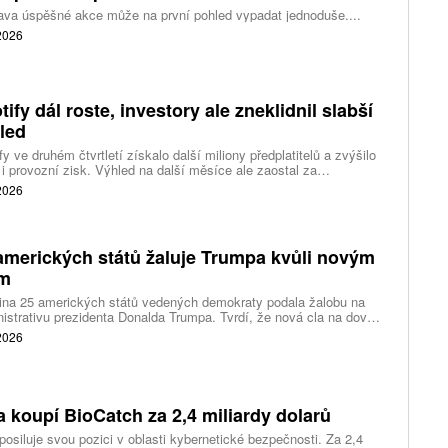
ava úspěšné akce může na první pohled vypadat jednoduše....
 2026
tify dál roste, investory ale zneklidnil slabší
led
fy ve druhém čtvrtletí získalo další miliony předplatitelů a zvýšilo
 i provozní zisk. Výhled na další měsíce ale zaostal za
váním a ukázal, že další růst bude vyžadovat vyšší výdaje na
 2026
ting, nové služby a umělou inteligenci.
amerických států žaluje Trumpa kvůli novým
ům
ina 25 amerických států vedených demokraty podala žalobu na
istrativu prezidenta Donalda Trumpa. Tvrdí, že nová cla na dovoz
ítek zemí překračují pravomoci prezidenta a obcházejí předchozí
 2026
dnutí amerických soudů.
a koupí BioCatch za 2,4 miliardy dolarů
posiluje svou pozici v oblasti kybernetické bezpečnosti. Za 2,4