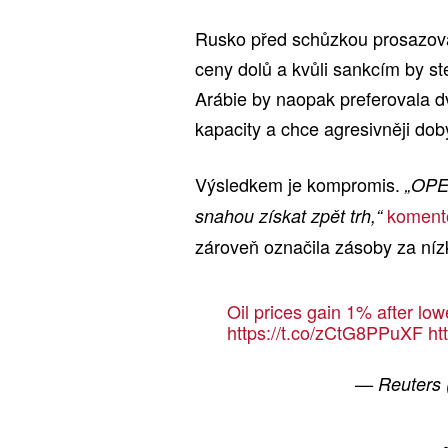
Rusko před schůzkou prosazoval
ceny dolů a kvůli sankcím by s
Arábie by naopak preferovala d
kapacity a chce agresivněji dobý
Výsledkem je kompromis.
„OPEC
koment
snahou získat zpět trh,“
zároveň označila zásoby za níz
Oil prices gain 1% after l
https://t.co/zCtG8PPuXF
ht
— Reuters