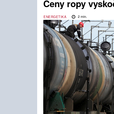
Ceny ropy vyskoč
2
min.
ENERGETIKA