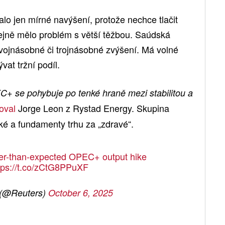
o jen mírné navýšení, protože nechce tlačit
tejně mělo problém s větší těžbou. Saúdská
vojnásobné či trojnásobné zvýšení. Má volné
vat tržní podíl.
+ se pohybuje po tenké hraně mezi stabilitou a
oval
Jorge Leon z Rystad Energy. Skupina
ké a fundamenty trhu za „zdravé“.
ower-than-expected OPEC+ output hike
tps://t.co/zCtG8PPuXF
 (@Reuters)
October 6, 2025