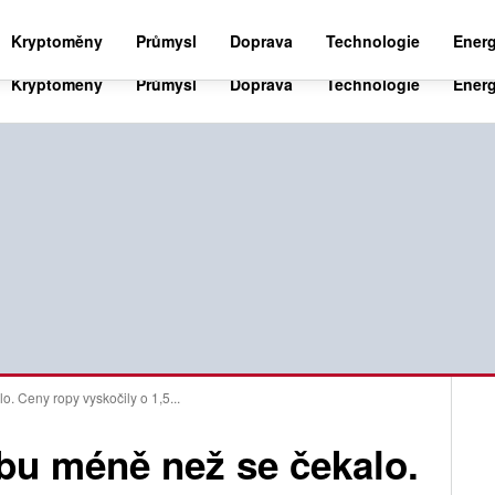
BUSINESS NEWS 24
WORLD NEWS 24
SPO
Kryptoměny
Průmysl
Doprava
Technologie
Energ
. Ceny ropy vyskočily o 1,5...
bu méně než se čekalo.