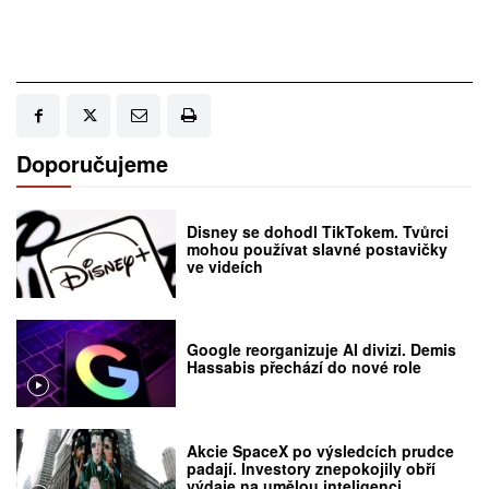
Doporučujeme
Disney se dohodl TikTokem. Tvůrci
mohou používat slavné postavičky
ve videích
Google reorganizuje AI divizi. Demis
Hassabis přechází do nové role
Akcie SpaceX po výsledcích prudce
padají. Investory znepokojily obří
výdaje na umělou inteligenci