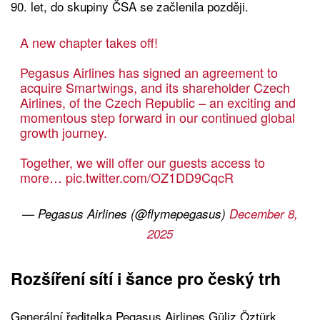
90. let, do skupiny ČSA se začlenila později.
A new chapter takes off!
Pegasus Airlines has signed an agreement to
acquire Smartwings, and its shareholder Czech
Airlines, of the Czech Republic – an exciting and
momentous step forward in our continued global
growth journey.
Together, we will offer our guests access to
more…
pic.twitter.com/OZ1DD9CqcR
— Pegasus Airlines (@flymepegasus)
December 8,
2025
Rozšíření sítí i šance pro český trh
Generální ředitelka Pegasus Airlines Güliz Öztürk