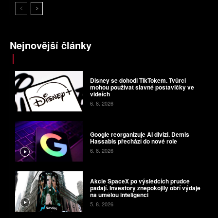
Nejnovější články
Disney se dohodl TikTokem. Tvůrci
mohou používat slavné postavičky ve
videích
6. 8. 2026
Google reorganizuje AI divizi. Demis
Hassabis přechází do nové role
6. 8. 2026
Akcie SpaceX po výsledcích prudce
padají. Investory znepokojily obří výdaje
na umělou inteligenci
5. 8. 2026