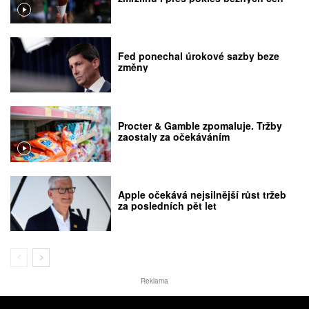
Fed ponechal úrokové sazby beze
změny
Procter & Gamble zpomaluje. Tržby
zaostaly za očekáváním
Apple očekává nejsilnější růst tržeb
za posledních pět let
Reklama