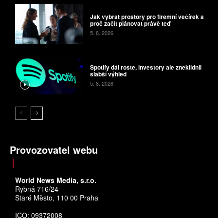
Jak vybrat prostory pro firemní večírek a
proč začít plánovat právě teď
5. 8. 2026
Spotify dál roste, investory ale zneklidnil
slabší výhled
5. 8. 2026
Provozovatel webu
World News Media, s.r.o.
Rybná 716/24
Staré Město, 110 00 Praha
IČO: 09372008