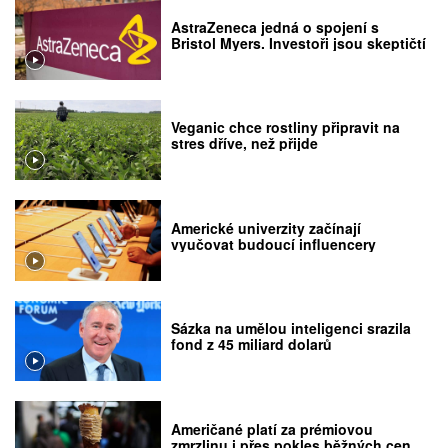
AstraZeneca jedná o spojení s
Bristol Myers. Investoři jsou skeptičtí
Veganic chce rostliny připravit na
stres dříve, než přijde
Americké univerzity začínají
vyučovat budoucí influencery
Sázka na umělou inteligenci srazila
fond z 45 miliard dolarů
Američané platí za prémiovou
zmrzlinu i přes pokles běžných cen