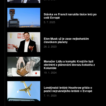
Stávka ve Francii narušila tisíce letů po
celé Evropě
5. 7. 2025
Elon Musk už je zase nejbohatším
člověkem planety
28. 2. 2023
Manažer Lidlu a komplic Krejčíře byli
obviněni z plánování dovozu kokainu z
Kolumbie
19. 1. 2024
Londýnské letiště Heathrow přišlo o
pozici nejrušnějšího letiště v Evropě
7. 11. 2020