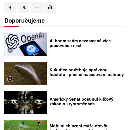
Doporučujeme
AI boom zatím neznamená více
pracovních míst
Kukuřice potřebuje správnou
hustotu i přesné načasování ochrany
Americký Senát posunul klíčový
zákon o kryptoměnách
Mobilní chlazení může otevřít