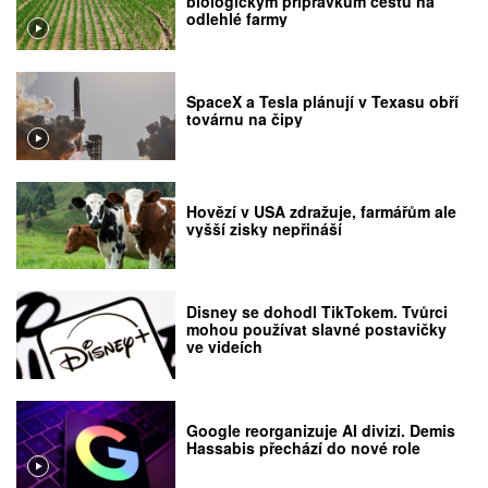
biologickým přípravkům cestu na
odlehlé farmy
SpaceX a Tesla plánují v Texasu obří
továrnu na čipy
Hovězí v USA zdražuje, farmářům ale
vyšší zisky nepřináší
Disney se dohodl TikTokem. Tvůrci
mohou používat slavné postavičky
ve videích
Google reorganizuje AI divizi. Demis
Hassabis přechází do nové role