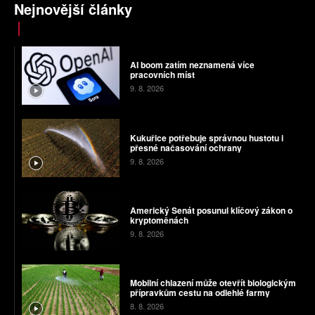
Nejnovější články
AI boom zatím neznamená více
pracovních míst
9. 8. 2026
Kukuřice potřebuje správnou hustotu i
přesné načasování ochrany
9. 8. 2026
Americký Senát posunul klíčový zákon o
kryptoměnách
9. 8. 2026
Mobilní chlazení může otevřít biologickým
přípravkům cestu na odlehlé farmy
8. 8. 2026