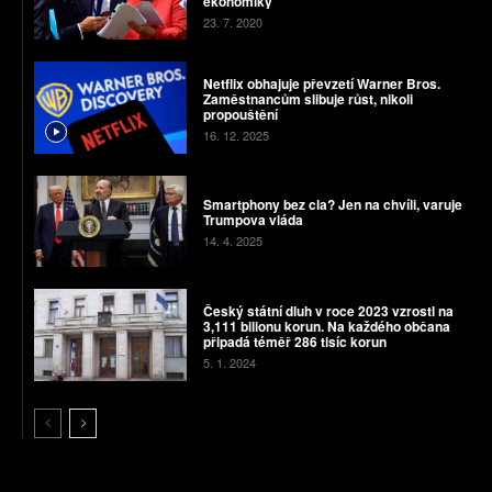
ekonomiky
23. 7. 2020
Netflix obhajuje převzetí Warner Bros.
Zaměstnancům slibuje růst, nikoli
propouštění
16. 12. 2025
Smartphony bez cla? Jen na chvíli, varuje
Trumpova vláda
14. 4. 2025
Český státní dluh v roce 2023 vzrostl na
3,111 bilionu korun. Na každého občana
připadá téměř 286 tisíc korun
5. 1. 2024