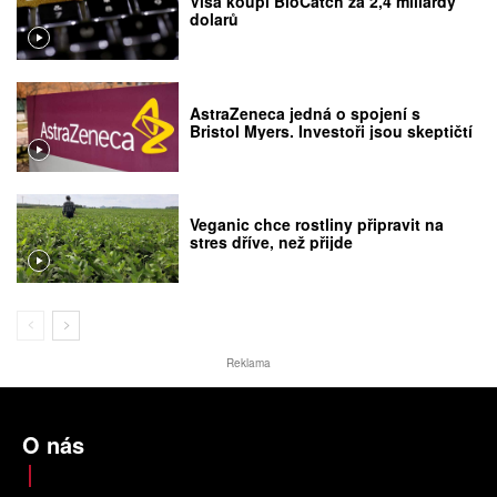
Visa koupí BioCatch za 2,4 miliardy
dolarů
AstraZeneca jedná o spojení s
Bristol Myers. Investoři jsou skeptičtí
Veganic chce rostliny připravit na
stres dříve, než přijde
Reklama
O nás