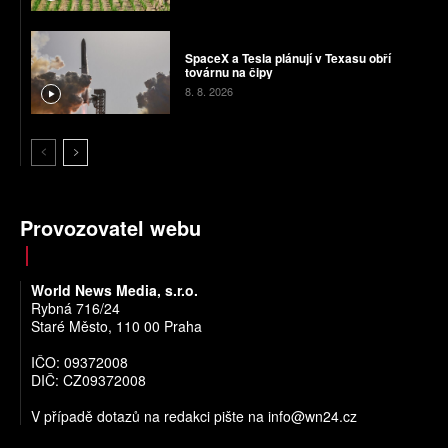
SpaceX a Tesla plánují v Texasu obří
továrnu na čipy
8. 8. 2026
Provozovatel webu
World News Media, s.r.o.
Rybná 716/24
Staré Město, 110 00 Praha
IČO: 09372008
DIČ: CZ09372008
V případě dotazů na redakci pište na
info@wn24.cz