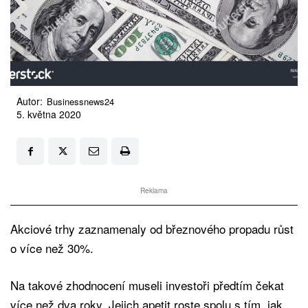
Autor:
Businessnews24
5. května 2020
Reklama
Akciové trhy zaznamenaly od březnového propadu růst
o více než 30%.
Na takové zhodnocení museli investoři předtím čekat
více než dva roky. Jejich apetit roste spolu s tím, jak