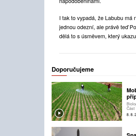
napodobeninami.
I tak to vypadá, že Labubu má 
jednou odezní, ale právě teď Po
dělá to s úsměvem, který ukazu
Doporučujeme
Mob
pří
Biolo
Část 
teplo
8. 8.
dopor
výraz
spole
Spa