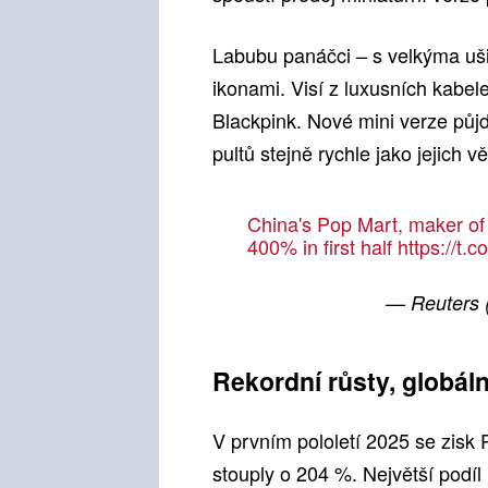
Labubu panáčci – s velkýma uši
ikonami. Visí z luxusních kabele
Blackpink. Nové mini verze půj
pultů stejně rychle jako jejich v
China's Pop Mart, maker of 
400% in first half
https://t.
— Reuters
Rekordní růsty, globáln
V prvním pololetí 2025 se zisk 
stouply o 204 %. Největší podíl