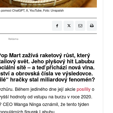
a pomoci ChatGPT, X, YouTube, Foto: Unspalsh
Reklama
p Mart zažívá raketový růst, který
ailový svět. Jeho plyšový hit Labubu
ciální sítě – a teď přichází nová vlna.
nství a obrovská čísla ve výsledovce.
ilé“ hračky stal miliardový fenomén?
 vzhůru. Během jediného dne její akcie
posílily
o
vyšší hodnoty od vstupu na burzu v roce 2020.
m? CEO Wanga Ninga oznámil, že tento týden
 populárních figurek Labubu.