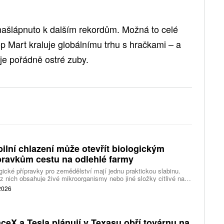
našlápnuto k dalším rekordům. Možná to celé
p Mart kraluje globálnímu trhu s hračkami – a
je pořádně ostré zuby.
ilní chlazení může otevřít biologickým
pravkům cestu na odlehlé farmy
gické přípravky pro zemědělství mají jednu praktickou slabinu.
z nich obsahuje živé mikroorganismy nebo jiné složky citlivé na
tu, takže při dlouhém skladování v horku, mrazu nebo mimo
 2026
učené podmínky mohou ztrácet účinnost. Problém je zvlášť
ný v odlehlých oblastech, kde chybějí chladírenské sklady i
hlivé dodávky elektřiny.
ceX a Tesla plánují v Texasu obří továrnu na