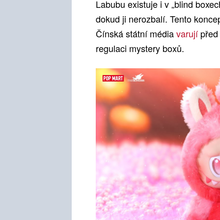
Labubu existuje i v „blind boxec
dokud ji nerozbalí. Tento koncep
Čínská státní média
varují
před 
regulaci mystery boxů.