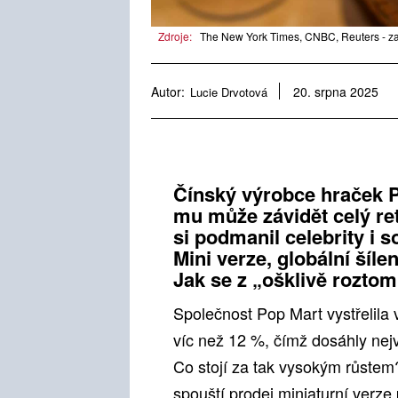
Zdroje:
The New York Times, CNBC, Reuters - z
Autor:
Lucie Drvotová
20. srpna 2025
Čínský výrobce hraček Po
mu může závidět celý ret
si podmanil celebrity i so
Mini verze, globální šíle
Jak se z „ošklivě roztom
Společnost Pop Mart vystřelila
víc než 12 %, čímž dosáhly nej
Co stojí za tak vysokým růste
spouští prodej miniaturní verze