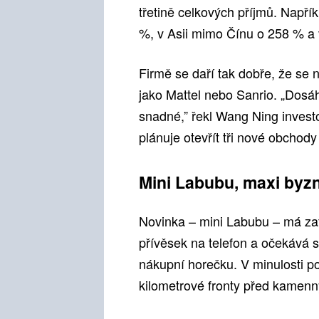
třetině celkových příjmů. Napří
%, v Asii mimo Čínu o 258 % a 
Firmě se daří tak dobře, že se
jako Mattel nebo Sanrio. „Dosáh
snadné,” řekl Wang Ning invest
plánuje otevřít tři nové obchody
Mini Labubu, maxi byz
Novinka – mini Labubu – má zaf
přívěsek na telefon a očekává s
nákupní horečku. V minulosti 
kilometrové fronty před kamenn