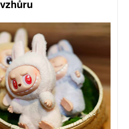
í vzhůru