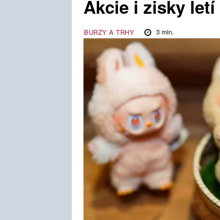
Akcie i zisky let
3
min.
BURZY A TRHY