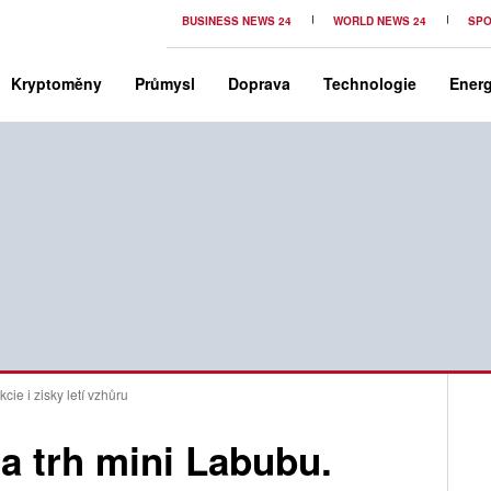
BUSINESS NEWS 24
WORLD NEWS 24
SPO
Kryptoměny
Průmysl
Doprava
Technologie
Energ
cie i zisky letí vzhůru
a trh mini Labubu.