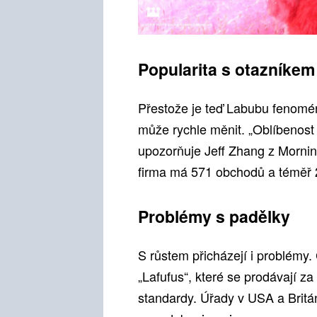
Popularita s otazníkem
Přestože je teď Labubu fenomén
může rychle měnit. „Oblíbenost
upozorňuje Jeff Zhang z Mornin
firma má 571 obchodů a téměř 
Problémy s padělky
S růstem přicházejí i problémy. 
„Lafufus“, které se prodávají za
standardy. Úřady v USA a Britá