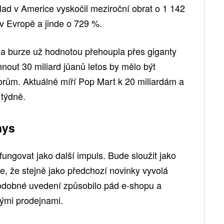
klad v Americe vyskočil meziroční obrat o 1 142
v Evropě a jinde o 729 %.
 na burze už hodnotou přehoupla přes giganty
nout 30 miliard jüanů letos by mělo být
orům. Aktuálně míří Pop Mart k 20 miliardám a
 týdně.
nys
ungovat jako další impuls. Bude sloužit jako
e, že stejně jako předchozí novinky vyvolá
podobné uvedení způsobilo pád e-shopu a
ými prodejnami.