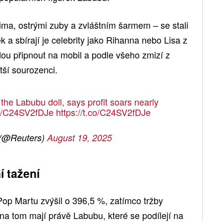
ma, ostrými zuby a zvláštním šarmem – se stali
k a sbírají je celebrity jako Rihanna nebo Lisa z
dou připnout na mobil a podle všeho zmizí z
ětší sourozenci.
the Labubu doll, says profit soars nearly
co/C24SV2fDJe
https://t.co/C24SV2fDJe
 (@Reuters)
August 19, 2025
í tažení
Pop Martu zvýšil o 396,5 %, zatímco tržby
 na tom mají právě Labubu, které se podílejí na