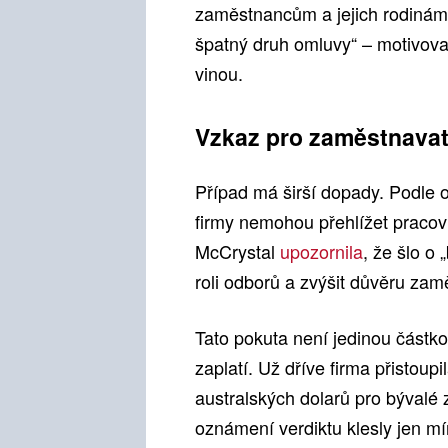
zaměstnancům a jejich rodinám.“
špatný druh omluvy“ – motivov
vinou.
Vzkaz pro zaměstnavat
Případ má širší dopady. Podle o
firmy nemohou přehlížet pracov
McCrystal
upozornila
, že šlo o
roli odborů a zvýšit důvěru zam
Tato pokuta není jedinou částko
zaplatí. Už dříve firma přistoup
australských dolarů pro bývalé
oznámení verdiktu klesly jen mí