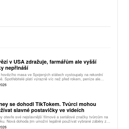
ězí v USA zdražuje, farmářům ale vyšší
ky nepřináší
 hovězího masa ve Spojených státech vystoupaly na rekordní
ě. Spotřebitelé platí výrazně víc než před rokem, peníze ale
távají farmářům, zpracovatelům ani restauracím. Celý řetězec
 2026
jí nedostatek dobytka a prudce rostoucí náklady.
ney se dohodl TikTokem. Tvůrci mohou
žívat slavné postavičky ve videích
y otevře své nejslavnější filmové a seriálové značky tvůrcům na
ku. Nová dohoda jim umožní legálně používat vybrané záběry z
kce studia a sdílet vlastní videa také na platformě Disney Verts.
 2026