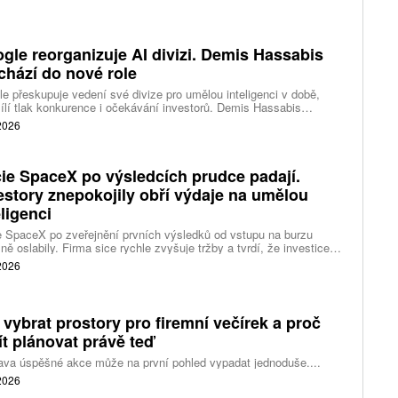
gle reorganizuje AI divizi. Demis Hassabis
chází do nové role
e přeskupuje vedení své divize pro umělou inteligenci v době,
ílí tlak konkurence i očekávání investorů. Demis Hassabis
vá každodenní řízení DeepMind a zaměří se na vývoj pokročilé
 2026
 inteligence i její dopad na společnost.
ie SpaceX po výsledcích prudce padají.
estory znepokojily obří výdaje na umělou
eligenci
 SpaceX po zveřejnění prvních výsledků od vstupu na burzu
ně oslabily. Firma sice rychle zvyšuje tržby a tvrdí, že investice
ělé inteligence se vracejí mnohem rychleji než dříve, investoři ale
 2026
eší, zda je tempo rekordních výdajů dlouhodobě udržitelné.
 vybrat prostory pro firemní večírek a proč
ít plánovat právě teď
ava úspěšné akce může na první pohled vypadat jednoduše....
 2026