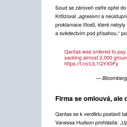
Soud se zároveň ostře opřel do
Kritizoval „agresivní a neústupn
proklamace lítosti, které nebyly
a svědectvím pod přísahou,“ p
Qantas was ordered to pay A$
sacking almost 2,000 groun
https://t.co/LlL1QYX0Fy
— Bloomberg
Firma se omlouvá, ale 
Qantas se k verdiktu postavil t
Vanessa Hudson prohlásila: „