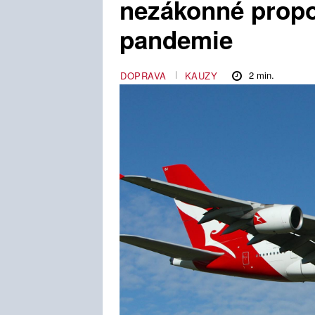
nezákonné prop
pandemie
2
min.
DOPRAVA
KAUZY