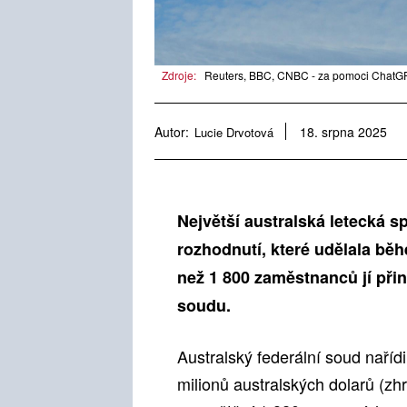
Zdroje:
Reuters, BBC, CNBC - za pomoci ChatGPT
Autor:
Lucie Drvotová
18. srpna 2025
Největší australská letecká s
rozhodnutí, které udělala b
než 1 800 zaměstnanců jí přin
soudu.
Australský federální soud naříd
milionů australských dolarů (z