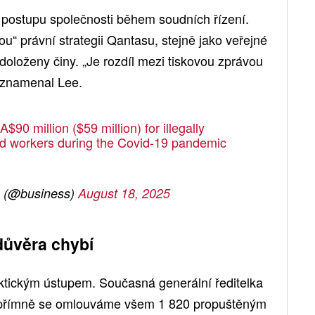
 postupu společnosti během soudních řízení.
ou“ právní strategii Qantasu, stejně jako veřejné
 doloženy činy. „Je rozdíl mezi tiskovou zprávou
oznamenal Lee.
90 million ($59 million) for illegally
d workers during the Covid-19 pandemic
 (@business)
August 18, 2025
důvěra chybí
aktickým ústupem. Současná generální ředitelka
Upřímně se omlouváme všem 1 820 propuštěným