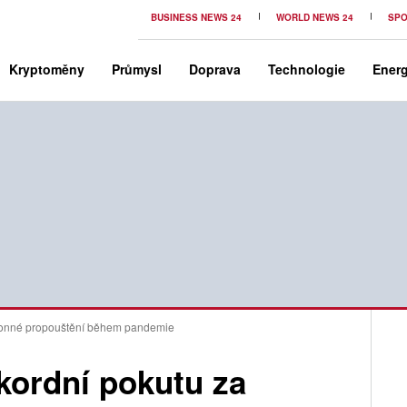
BUSINESS NEWS 24
WORLD NEWS 24
SPO
Kryptoměny
Průmysl
Doprava
Technologie
Energ
ákonné propouštění během pandemie
kordní pokutu za