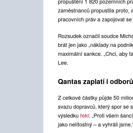
propuštění 1 820 pozemních pra
zaměstnanců propustila proto, 
pracovních práv a zapojovat se
Rozsudek označil soudce Michae
brát jen jako „náklady na podn
maximální sankce. „Chci, aby ta
Lee.
Qantas zaplatí i odbor
Z celkové částky půjde 50 mili
svazu dopravců, který spor se s
výsledku
řekl
: „Proti všem šancí
jako nelítostný – a vyhráli jsme.