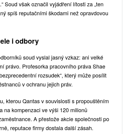
 Soud však označil vyjádření lítosti za „ten
aný spíš reputačními škodami než opravdovou
ele i odbory
dborníků soud vyslal jasný vzkaz: ani velké
ní právo. Profesorka pracovního práva Shae
 „bezprecedentní rozsudek“, který může posílit
ěstnanců v ochranu jejich práv.
u, kterou Qantas v souvislosti s propouštěním
ila na kompenzaci ve výši 120 milionů
 zaměstnance. A přestože akcie společnosti po
rně, reputace firmy dostala další zásah.