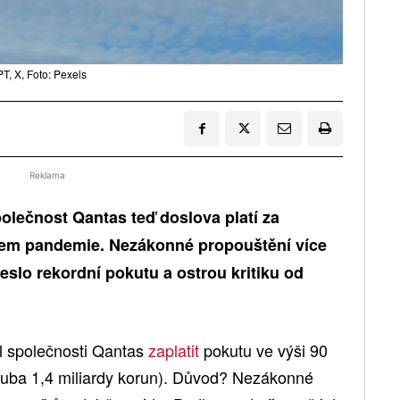
, X, Foto: Pexels
Reklama
polečnost Qantas teď doslova platí za
ěhem pandemie. Nezákonné propouštění více
eslo rekordní pokutu a ostrou kritiku od
il společnosti Qantas
zaplatit
pokutu ve výši 90
hruba 1,4 miliardy korun). Důvod? Nezákonné