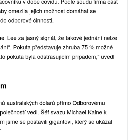
covníků v době covidu. Podle soudu firma část
aby omezila jejich možnost domáhat se
 do odborové činnosti.
l Lee za jasný signál, že takové jednání nelze
ikání“. Pokuta představuje zhruba 75 % možné
to pokuta byla odstrašujícím případem,“ uvedl
ům
onů australských dolarů přímo Odborovému
polečností vedl. Šéf svazu Michael Kaine k
m jsme se postavili gigantovi, který se ukázal
“