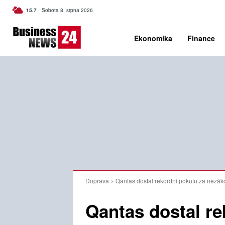
C
15.7
Sobota 8. srpna 2026
Czech
Ekonomika
Finance
Doprava
Qantas dostal rekordní pokutu za nez
Qantas dostal re