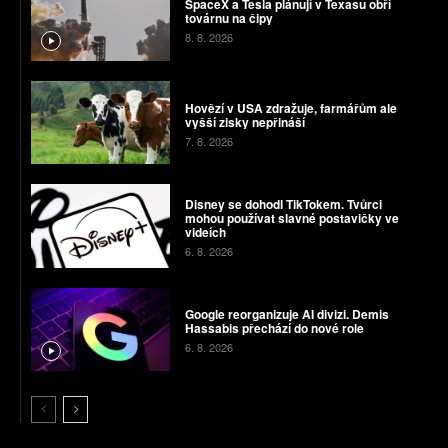
SpaceX a Tesla plánují v Texasu obří
továrnu na čipy
8. 8. 2026
Hovězí v USA zdražuje, farmářům ale
vyšší zisky nepřináší
7. 8. 2026
Disney se dohodl TikTokem. Tvůrci
mohou používat slavné postavičky ve
videích
6. 8. 2026
Google reorganizuje AI divizi. Demis
Hassabis přechází do nové role
6. 8. 2026