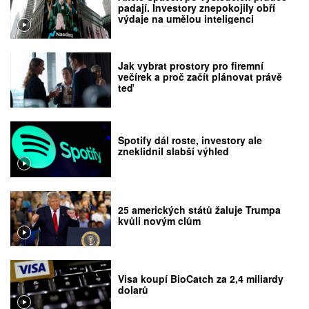
padají. Investory znepokojily obří
výdaje na umělou inteligenci
Jak vybrat prostory pro firemní
večírek a proč začít plánovat právě
teď
Spotify dál roste, investory ale
zneklidnil slabší výhled
25 amerických států žaluje Trumpa
kvůli novým clům
Visa koupí BioCatch za 2,4 miliardy
dolarů