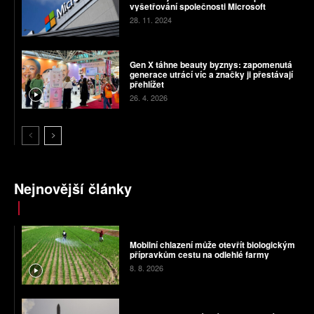
vyšetřování společnosti Microsoft
28. 11. 2024
Gen X táhne beauty byznys: zapomenutá
generace utrácí víc a značky ji přestávají
přehlížet
26. 4. 2026
Nejnovější články
Mobilní chlazení může otevřít biologickým
přípravkům cestu na odlehlé farmy
8. 8. 2026