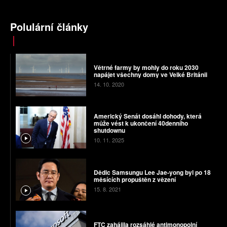
Polulární články
Větrné farmy by mohly do roku 2030
napájet všechny domy ve Velké Británii
14. 10. 2020
Americký Senát dosáhl dohody, která
může vést k ukončení 40denního
shutdownu
10. 11. 2025
Dědic Samsungu Lee Jae-yong byl po 18
měsících propuštěn z vězení
15. 8. 2021
FTC zahájila rozsáhlé antimonopolní