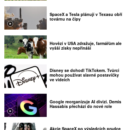
SpaceX a Tesla plánují v Texasu obří
továrnu na čipy
Hovězí v USA zdražuje, farmářům ale
vyšší zisky nepřináší
Disney se dohodl TikTokem. Tvůrci
mohou používat slavné postavičky
ve videích
Google reorganizuje AI divizi. Demis
Hassabis přechází do nové role
Akcie SpaceX po výsledcích prudce