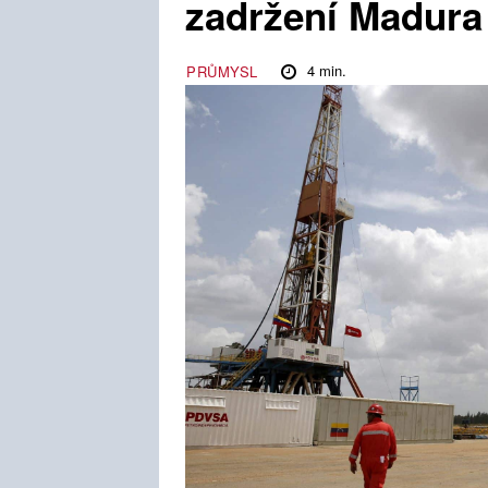
zadržení Madura
4
min.
PRŮMYSL