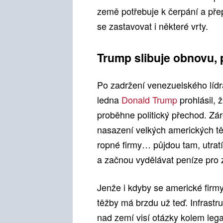
země potřebuje k čerpání a přep
se zastavovat i některé vrty.
Trump slibuje obnovu, p
Po zadržení venezuelského lídra
ledna
Donald Trump
prohlásil, 
proběhne politický přechod. Zá
nasazení velkých amerických t
ropné firmy… půjdou tam, utratí 
a začnou vydělávat peníze pro z
Jenže i kdyby se americké firmy
těžby má brzdu už teď. Infrastru
nad zemí visí otázky kolem lega