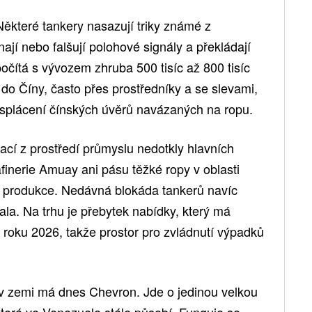
 Některé tankery nasazují triky známé z
ají nebo falšují polohové signály a překládají
počítá s vývozem zhruba 500 tisíc až 800 tisíc
 do Číny, často přes prostředníky a se slevami,
 splácení čínských úvěrů navázaných na ropu.
ací z prostředí průmyslu nedotkly hlavních
afinerie Amuay ani pásu těžké ropy v oblasti
a produkce. Nedávná blokáda tankerů navíc
la. Na trhu je přebytek nabídky, který má
 roku 2026, takže prostor pro zvládnutí výpadků
v zemi má dnes Chevron. Jde o jedinou velkou