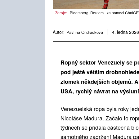
Zdroje:
Bloomberg, Reuters - za pomoci ChatGPT
Autor:
Pavlína Ondráčková
4. ledna 2026
Ropný sektor Venezuely se p
pod ještě větším drobnohlede
zlomek někdejších objemů. A 
USA, rychlý návrat na výslun
Venezuelská ropa byla roky jed
Nicoláse Madura. Začalo to rop
týdnech se přidala částečná bl
samotného zadržení Madura pak 