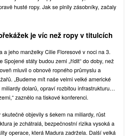
ravě husté ropy. Jak se plnily zásobníky, začaly
řekážek je víc než ropy v titulcích
 a jeho manželky Cilie Floresové v noci na 3.
že Spojené státy budou zemi „řídit“ do doby, než
roveň mluvil o obnově ropného průmyslu a
ěžařů. „Budeme mít naše velmi velké americké
miliardy dolarů, opraví rozbitou infrastrukturu…
emi,“ zaznělo na tiskové konferenci.
 skutečně objevily s šekem na miliardy, růst
ktura je zchátralá, bezpečnostní rizika vysoká a
lity operace, která Madura zadržela. Další velká