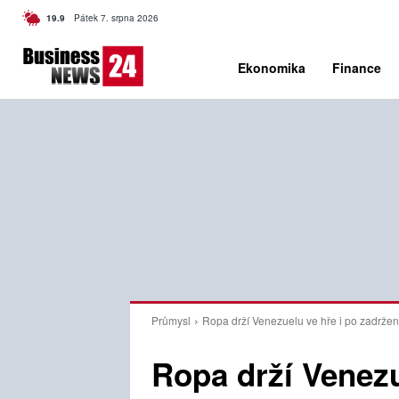
C
19.9
Pátek 7. srpna 2026
Czech
Ekonomika
Finance
Průmysl
Ropa drží Venezuelu ve hře i po zadrže
Ropa drží Venezu