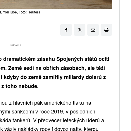
, YouTube, Foto: Reuters
Reklama
o dramatickém zásahu Spojených států ocitl
m. Země sedí na obřích zásobách, ale těží
i kdyby do země zamířily miliardy dolarů z
í z toho nebude.
nou z hlavních pák amerického tlaku na
nými sankcemi v roce 2019, v posledních
okáda tankerů. V předvečer leteckých úderů a
vázly nakládky ropy i dovoz nafty, kterou