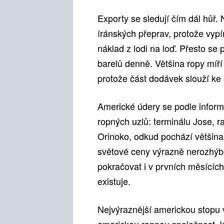
Exporty se sledují čím dál hůř.
íránských přeprav, protože vypín
náklad z lodi na loď. Přesto se 
barelů denně. Většina ropy míří
protože část dodávek slouží ke
Americké údery se podle inform
ropných uzlů: terminálu Jose, r
Orinoko, odkud pochází většin
světové ceny výrazně nerozhýba
pokračovat i v prvních měsících
existuje.
Nejvýraznější americkou stopu 