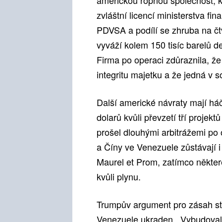
americkou ropnou společnost, k
zvláštní licencí ministerstva f
PDVSA a podílí se zhruba na č
vyváží kolem 150 tisíc barelů d
Firma po operaci zdůraznila, ž
integritu majetku a že jedná v s
Další americké návraty mají háče
dolarů kvůli převzetí tří proje
prošel dlouhými arbitrážemi po
a Číny ve Venezuele zůstávají i 
Maurel et Prom, zatímco některé
kvůli plynu.
Trumpův argument pro zásah sta
Venezuele ukraden. „Vybudoval