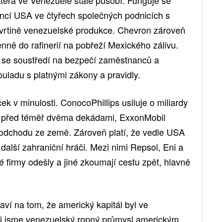
terá ve Venezuele stále působí. Funguje se
inancí USA ve čtyřech společných podnicích s
tvrtině venezuelské produkce. Chevron zároveň
enně do rafinerií na pobřeží Mexického zálivu.
e se soustředí na bezpečí zaměstnanců a
ouladu s platnými zákony a pravidly.
k v minulosti. ConocoPhillips usiluje o miliardy
ktů před téměř dvěma dekádami, ExxonMobil
 odchodu ze země. Zároveň platí, že vedle USA
další zahraniční hráči. Mezi nimi Repsol, Eni a
 firmy odešly a jiné zkoumají cestu zpět, hlavně
ví na tom, že americký kapitál byl ve
i jsme venezuelský ropný průmysl americkým