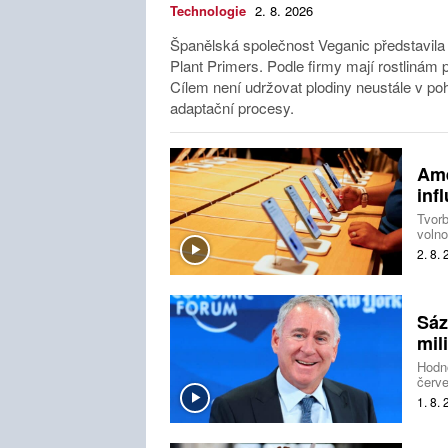
Technologie
2. 8. 2026
Španělská společnost Veganic představila
Plant Primers. Podle firmy mají rostlinám př
Cílem není udržovat plodiny neustále v poho
adaptační procesy.
Ame
inf
Tvorb
volno
Unive
2. 8.
Syrac
zájem
Sáz
mil
Hodn
červe
býva
1. 8.
polov
požad
portf