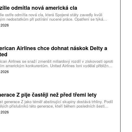
zílie odmítla nová americká cla
lie ostře odmítla nová cla, která Spojené státy zavedly kvůli
ým nedostatkům při potírání nucené práce. Opatření se týká
lie a dalších 59 obchodních partnerů. Brazilský vývoz do USA
. 2026
zatíží sazba 12,5 procenta.
rican Airlines chce dohnat náskok Delty a
ted
can Airlines se snaží zmenšit miliardový rozdíl v ziskovosti oproti
ím americkým konkurentům. United Airlines loni vydělal přibližně
 miliardy dolarů více, zatímco Delta Air Lines překonala American
. 2026
 o pět miliard. Vedení aerolinek proto připravuje širší změny
ené na spolehlivost provozu, prémiové služby, věrnostní program
kovou flotilu.
erace Z pije častěji než před třemi lety
t generace Z jako téměř abstinující skupiny dostává trhliny. Podíl
lých příslušníků této generace, kteří během posledních šesti
ů pili alkohol, vzrostl z 66 procent v roce 2023 na 74 procent.
. 2026
edek pochází z průzkumu společnosti IWSR mezi lidmi v
nném věku pro konzumaci alkoholu v 15 zemích na šesti
nentech.