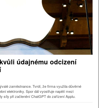
kvůli údajnému odcizení
í
ývalé zaměstnance. Tvrdí, že firma využila důvěrné
ební elektroniky. Spor dál vyostřuje napětí mezi
ily síly při začlenění ChatGPT do zařízení Applu.