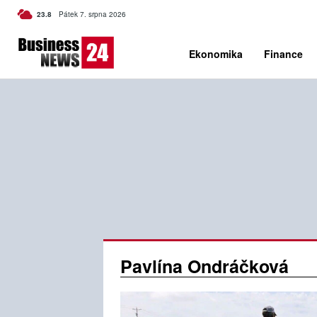
C
23.8
Pátek 7. srpna 2026
Czech
Ekonomika
Finance
Pavlína Ondráčková