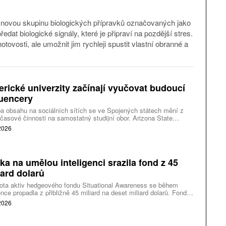
 novou skupinu biologických přípravků označovaných jako
edat biologické signály, které je připraví na pozdější stres.
tovosti, ale umožnit jim rychleji spustit vlastní obranné a
rické univerzity začínají vyučovat budoucí
luencery
a obsahu na sociálních sítích se ve Spojených státech mění z
časové činnosti na samostatný studijní obor. Arizona State
rsity připravila bakalářský program zaměřený na tvorbu obsahu.
 2026
use University zase spouští vedlejší studijní program pro
ce o digitální podnikání a ekonomiku tvůrců.
ka na umělou inteligenci srazila fond z 45
iard dolarů
ota aktiv hedgeového fondu Situational Awareness se během
nce propadla z přibližně 45 miliard na deset miliard dolarů. Fond
lého výzkumníka OpenAI Leopold Aschenbrenner zasáhl pokles
 2026
odičových akcií, vysoké využití vypůjčených peněz a následné
avky bank na doplnění zajištění. Ve spěchu proto prodal rozsáhlé
olio veřejně obchodovaných akcií společnosti Citadel.