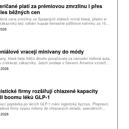
ričané platí za prémiovou zmrzlinu i přes
les běžných cen
rná cena zmrzliny ve Spojených státech mírně klesá, přesto si
zákazníků bez váhání kupuje řemeslné půllitrové kelímky za 15
ů. Vedle levnější nabídky v obchodech tak roste trh s malými
 2026
mi, neobvyklými příchutěmi a omezenými prodejními akcemi. Oba
y ukazují, jak rozdílně dnes američtí spotřebitelé vnímají cenu a
pný luxus.
eniálové vracejí minivany do módy
any, které řada řidičů dlouho považovala za nemodní rodinná auta,
 získávají zákazníky. Jejich prodeje v Severní Americe vzrostly
 roku 2025 přibližně o pětinu. Zájem táhnou mladé rodiny, starší
. 2026
i lidé, kteří auto využívají k práci.
istické firmy rozšiřují chlazené kapacity
li boomu léků GLP-1
ucí poptávka po lécích GLP-1 mění logistický byznys. Přepravci
adové firmy sypou miliony do chlazených skladů, speciálních
avních režimů a technologií, které hlídají teplotu zásilek od výroby
. 2026
pacientovi. Z okrajové služby se stává jeden z nejrychleji
ucích segmentů celého trhu.