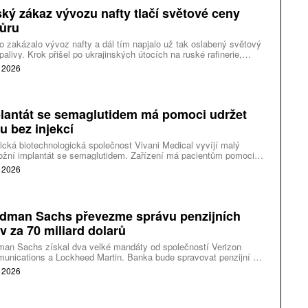
ký zákaz vývozu nafty tlačí světové ceny
ůru
 zakázalo vývoz nafty a dál tím napjalo už tak oslabený světový
 palivy. Krok přišel po ukrajinských útocích na ruské rafinerie,
 omezily výrobu a vyvolaly nedostatek pohonných hmot v řadě
. 2026
onů. Moskva chce zákazem zvýšit dodávky pro domácí trh. Dopad
ychle pocítily i země, které ruskou naftu přímo nenakupují.
lantát se semaglutidem má pomoci udržet
u bez injekcí
cká biotechnologická společnost Vivani Medical vyvíjí malý
ožní implantát se semaglutidem. Zařízení má pacientům pomoci
čovat v léčbě obezity bez pravidelných injekcí nebo
. 2026
denních tablet. Projekt je zatím v rané fázi a před případným
ním na trh musí projít klinickými studiemi i schvalováním.
dman Sachs převezme správu penzijních
iv za 70 miliard dolarů
man Sachs získal dva velké mandáty od společností Verizon
nications a Lockheed Martin. Banka bude spravovat penzijní a
 důchodová aktiva v celkové hodnotě 70 miliard dolarů. Jde o
. 2026
 z největších obchodů poslední doby na trhu externí správy
ních investic.