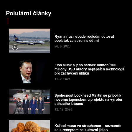
Polulární články
Ryanair už nebude rodičům účtovat
poplatek za sezení s dětmi
26. 6. 2026
Elon Musk a jeho nadace odmění 100
miliony USD autory nejlepších technologií
pro zachycení uhlíku
11. 2. 2021
Společnost Lockheed Martin se připojí k
novému japonskému projektu na výrobu
stíhacího letounu
12. 12. 2020
Kuřecí maso ve strouhance – seznamte
se s receptem na kultovní jídlo v