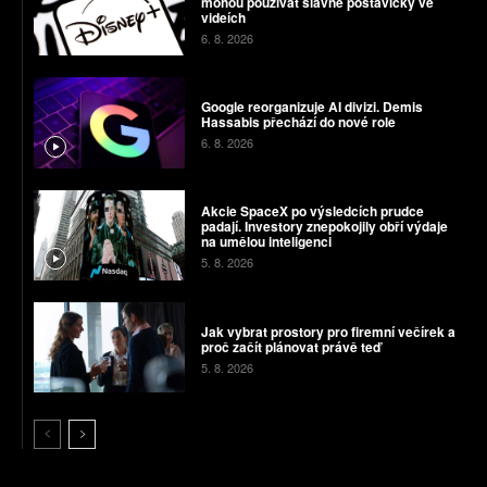
mohou používat slavné postavičky ve
videích
6. 8. 2026
Google reorganizuje AI divizi. Demis
Hassabis přechází do nové role
6. 8. 2026
Akcie SpaceX po výsledcích prudce
padají. Investory znepokojily obří výdaje
na umělou inteligenci
5. 8. 2026
Jak vybrat prostory pro firemní večírek a
proč začít plánovat právě teď
5. 8. 2026