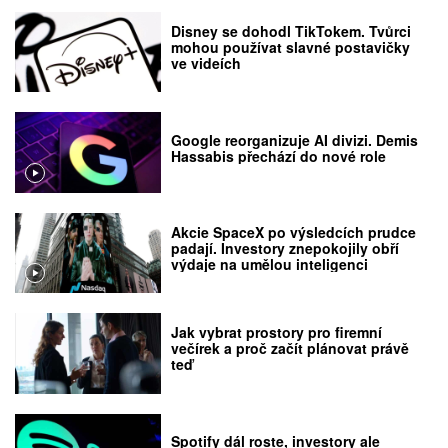
Disney se dohodl TikTokem. Tvůrci
mohou používat slavné postavičky
ve videích
Google reorganizuje AI divizi. Demis
Hassabis přechází do nové role
Akcie SpaceX po výsledcích prudce
padají. Investory znepokojily obří
výdaje na umělou inteligenci
Jak vybrat prostory pro firemní
večírek a proč začít plánovat právě
teď
Spotify dál roste, investory ale