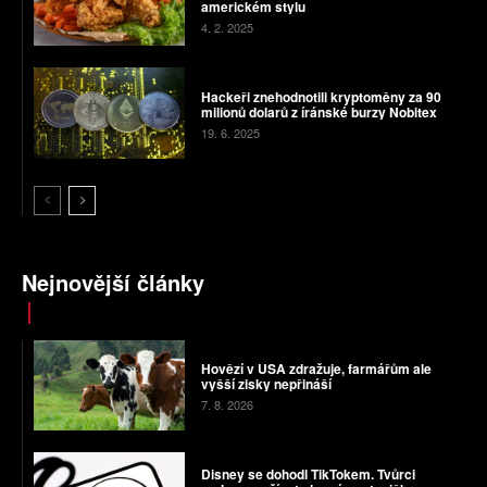
americkém stylu
4. 2. 2025
Hackeři znehodnotili kryptoměny za 90
milionů dolarů z íránské burzy Nobitex
19. 6. 2025
Nejnovější články
Hovězí v USA zdražuje, farmářům ale
vyšší zisky nepřináší
7. 8. 2026
Disney se dohodl TikTokem. Tvůrci