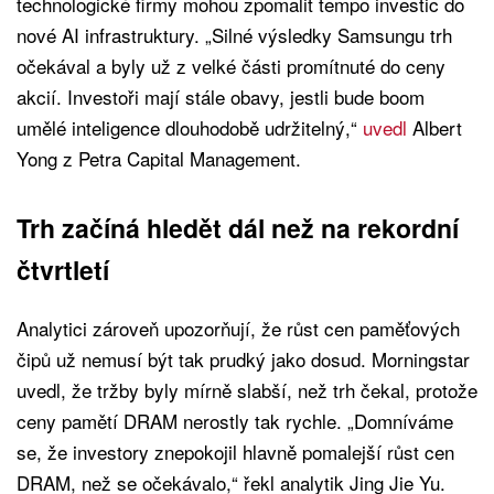
technologické firmy mohou zpomalit tempo investic do
nové AI infrastruktury. „Silné výsledky Samsungu trh
očekával a byly už z velké části promítnuté do ceny
akcií. Investoři mají stále obavy, jestli bude boom
umělé inteligence dlouhodobě udržitelný,“
uvedl
Albert
Yong z Petra Capital Management.
Trh začíná hledět dál než na rekordní
čtvrtletí
Analytici zároveň upozorňují, že růst cen paměťových
čipů už nemusí být tak prudký jako dosud. Morningstar
uvedl, že tržby byly mírně slabší, než trh čekal, protože
ceny pamětí DRAM nerostly tak rychle. „Domníváme
se, že investory znepokojil hlavně pomalejší růst cen
DRAM, než se očekávalo,“ řekl analytik Jing Jie Yu.