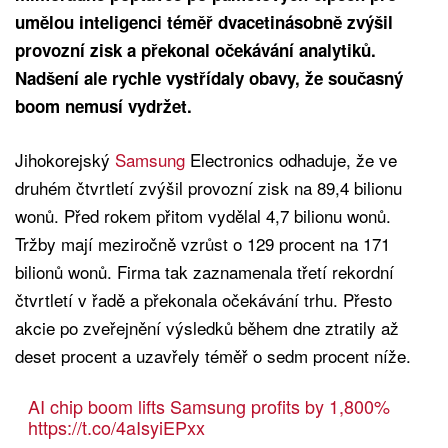
umělou inteligenci téměř dvacetinásobně zvýšil
provozní zisk a překonal očekávání analytiků.
Nadšení ale rychle vystřídaly obavy, že současný
boom nemusí vydržet.
Jihokorejský
Samsung
Electronics odhaduje, že ve
druhém čtvrtletí zvýšil provozní zisk na 89,4 bilionu
wonů. Před rokem přitom vydělal 4,7 bilionu wonů.
Tržby mají meziročně vzrůst o 129 procent na 171
bilionů wonů. Firma tak zaznamenala třetí rekordní
čtvrtletí v řadě a překonala očekávání trhu. Přesto
akcie po zveřejnění výsledků během dne ztratily až
deset procent a uzavřely téměř o sedm procent níže.
AI chip boom lifts Samsung profits by 1,800%
https://t.co/4aIsyiEPxx