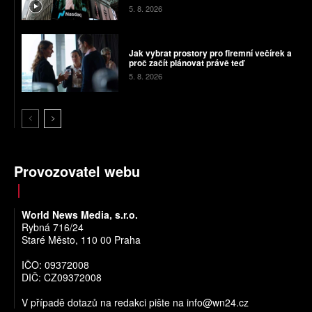
5. 8. 2026
Jak vybrat prostory pro firemní večírek a
proč začít plánovat právě teď
5. 8. 2026
Provozovatel webu
World News Media, s.r.o.
Rybná 716/24
Staré Město, 110 00 Praha
IČO: 09372008
DIČ: CZ09372008
V případě dotazů na redakci pište na
info@wn24.cz