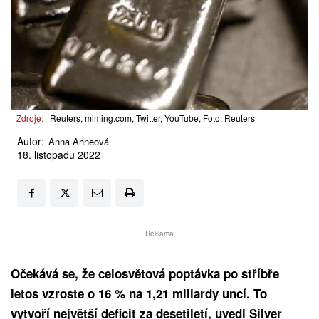
Zdroje:
Reuters, miming.com, Twitter, YouTube, Foto: Reuters
Autor:
Anna Ahneová
18. listopadu 2022
Reklama
Očekává se, že celosvětová poptávka po stříbře
letos vzroste o 16 % na 1,21 miliardy uncí. To
vytvoří největší deficit za desetiletí, uvedl Silver