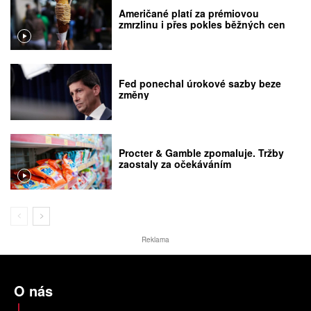
Američané platí za prémiovou
zmrzlinu i přes pokles běžných cen
Fed ponechal úrokové sazby beze
změny
Procter & Gamble zpomaluje. Tržby
zaostaly za očekáváním
Reklama
O nás