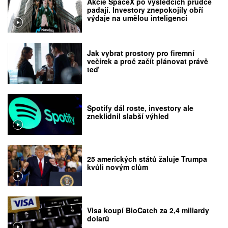
Akcie SpaceX po výsledcích prudce
padají. Investory znepokojily obří
výdaje na umělou inteligenci
Jak vybrat prostory pro firemní
večírek a proč začít plánovat právě
teď
Spotify dál roste, investory ale
zneklidnil slabší výhled
25 amerických států žaluje Trumpa
kvůli novým clům
Visa koupí BioCatch za 2,4 miliardy
dolarů