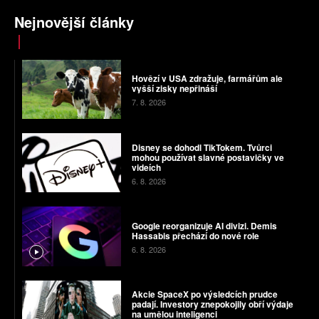
Nejnovější články
Hovězí v USA zdražuje, farmářům ale
vyšší zisky nepřináší
7. 8. 2026
Disney se dohodl TikTokem. Tvůrci
mohou používat slavné postavičky ve
videích
6. 8. 2026
Google reorganizuje AI divizi. Demis
Hassabis přechází do nové role
6. 8. 2026
Akcie SpaceX po výsledcích prudce
padají. Investory znepokojily obří výdaje
na umělou inteligenci