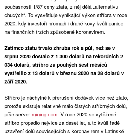
současnosti 1/87 ceny zlata, z něj dělá „alternativu
chudých“. To vysvětluje vynikající výkon stříbra v roce
2020, kdy investoři hromadili drahé kovy kvůli panice
na finančních trzích způsobené koronavirem.
Zatímco zlatu trvalo zhruba rok a půl, než se v
srpnu 2020 dostalo z 1 300 dolarů na rekordních 2
034 dolarů, stříbro za pouhých šest měsíců
vystřelilo z 13 dolarů v březnu 2020 na 28 dolarů v
září 2020.
Stříbro je náchylné k přerušení dodávek více než zlato,
protože existuje relativně málo čistých stříbrných dolů,
píše server
mining.com
. V roce 2020 se vytěžené
stříbro propadlo nejvíce za deset let, a to kvůli řadě
uzavření dolů souvisejících s koronavirem v Latinské