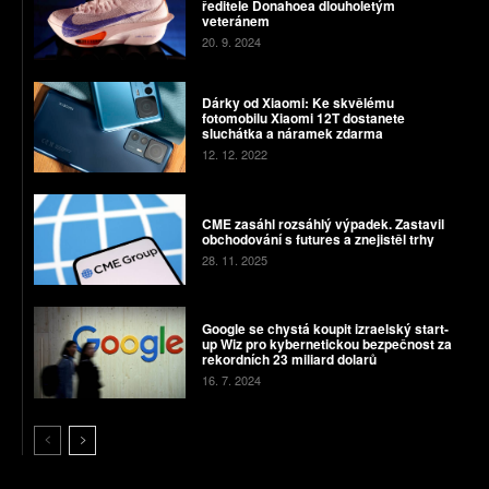
ředitele Donahoea dlouholetým
veteránem
20. 9. 2024
Dárky od Xiaomi: Ke skvělému
fotomobilu Xiaomi 12T dostanete
sluchátka a náramek zdarma
12. 12. 2022
CME zasáhl rozsáhlý výpadek. Zastavil
obchodování s futures a znejistěl trhy
28. 11. 2025
Google se chystá koupit izraelský start-
up Wiz pro kybernetickou bezpečnost za
rekordních 23 miliard dolarů
16. 7. 2024