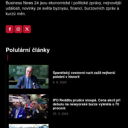
Business News 24 jsou ekonomické i politické zprávy, nejnovější
události, novinky ze světa byznysu, financí, burzovních zpráv a
kurzů měn.
Polulární články
Španělský cestovní ruch zažil nejhorší
pololetí v historii
9. 8. 2020
IPO Redditu prudce stoupá. Cena akcií při
debutu na newyorské burze vyletěla o 70
procent
25. 3. 2024