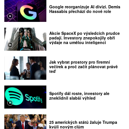
Google reorganizuje AI divizi. Demis
Hassabis přechází do nové role
Akcie SpaceX po výsledcích prudce
padají. Investory znepokojily obří
výdaje na umělou inteligenci
Jak vybrat prostory pro firemní
večírek a proč začít plánovat právě
teď
Spotify dál roste, investory ale
zneklidnil slabší výhled
25 amerických států žaluje Trumpa
kvůli novým clům