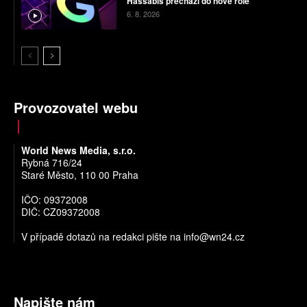
Hassabis přechází do nové role
6. 8. 2026
Provozovatel webu
World News Media, s.r.o.
Rybná 716/24
Staré Město, 110 00 Praha
IČO: 09372008
DIČ: CZ09372008
V případě dotazů na redakci pište na
info@wn24.cz
Napište nám