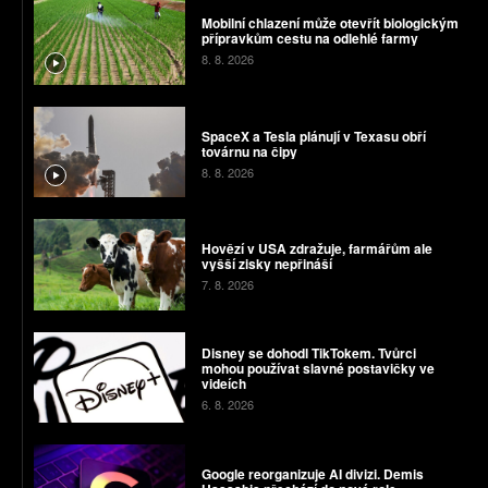
Mobilní chlazení může otevřít biologickým
přípravkům cestu na odlehlé farmy
8. 8. 2026
SpaceX a Tesla plánují v Texasu obří
továrnu na čipy
8. 8. 2026
Hovězí v USA zdražuje, farmářům ale
vyšší zisky nepřináší
7. 8. 2026
Disney se dohodl TikTokem. Tvůrci
mohou používat slavné postavičky ve
videích
6. 8. 2026
Google reorganizuje AI divizi. Demis