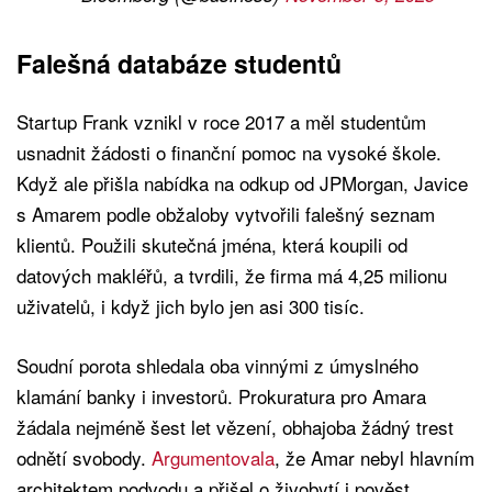
Falešná databáze studentů
Startup Frank vznikl v roce 2017 a měl studentům
usnadnit žádosti o finanční pomoc na vysoké škole.
Když ale přišla nabídka na odkup od JPMorgan, Javice
s Amarem podle obžaloby vytvořili falešný seznam
klientů. Použili skutečná jména, která koupili od
datových makléřů, a tvrdili, že firma má 4,25 milionu
uživatelů, i když jich bylo jen asi 300 tisíc.
Soudní porota shledala oba vinnými z úmyslného
klamání banky i investorů. Prokuratura pro Amara
žádala nejméně šest let vězení, obhajoba žádný trest
odnětí svobody.
Argumentovala
, že Amar nebyl hlavním
architektem podvodu a přišel o živobytí i pověst.