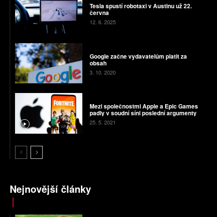
Tesla spustí robotaxi v Austinu už 22.
června
12. 6. 2025
Google začne vydavatelům platit za
obsah
3. 10. 2020
Mezi společnostmi Apple a Epic Games
padly v soudní síni poslední argumenty
25. 5. 2021
Nejnovější články