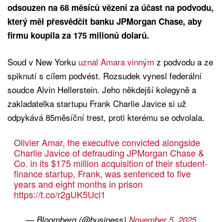
odsouzen na 68 měsíců vězení za účast na podvodu,
který měl přesvědčit banku JPMorgan Chase, aby
firmu koupila za 175 milionů dolarů.
Soud v New Yorku
uznal Amara vinným
z podvodu a ze
spiknutí s cílem podvést. Rozsudek vynesl federální
soudce Alvin Hellerstein. Jeho někdejší kolegyně a
zakladatelka startupu Frank Charlie Javice si už
odpykává 85měsíční trest, proti kterému se odvolala.
Olivier Amar, the executive convicted alongside
Charlie Javice of defrauding JPMorgan Chase &
Co. in its $175 million acquisition of their student-
finance startup, Frank, was sentenced to five
years and eight months in prison
https://t.co/r2gUK5Ucl1
— Bloomberg (@business)
November 5, 2025