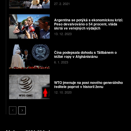
27. 2. 2021
Argentina se potýká s ekonomickou krizí:
Peso devalvováno o 54 procent, vláda
škrtá ve veřejných výdajích
13. 12. 2023
Čína podepsala dohodu s Tálibánem o
těžbě ropy v Afghánistánu
6. 1. 2023
WTO jmenuje na post nového generálního
ředitele poprvé v historii ženu
12. 10. 2020