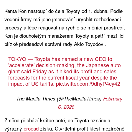
Kenta Kon nastoupí do čela Toyoty od 1. dubna. Podle
vedení firmy má jeho jmenování urychlit rozhodovací
procesy a lépe reagovat na rychle se měnící prostředí.
Kon je dlouholetým manažerem Toyoty a patří mezi lidi
blízké předsedovi správní rady Akio Toyodovi.
TOKYO — Toyota has named a new CEO to
'accelerate' decision-making, the Japanese auto
giant said Friday as it hiked its profit and sales
forecasts for the current fiscal year despite the
impact of US tariffs.
pic.twitter.com/9dhyP4cy42
— The Manila Times (@TheManilaTimes)
February
6, 2026
Změna přichází krátce poté, co Toyota oznámila
výrazný
propad
zisku. Čtvrtletní profit klesl meziročně