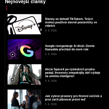
Nejnovější články
Disney se dohodl TikTokem. Tvůrci
mohou používat slavné postavičky ve
videích
6. 8. 2026
Google reorganizuje AI divizi. Demis
Hassabis přechází do nové role
6. 8. 2026
Akcie SpaceX po výsledcích prudce
padají. Investory znepokojily obří výdaje
na umělou inteligenci
5. 8. 2026
Jak vybrat prostory pro firemní večírek a
proč začít plánovat právě teď
5. 8. 2026