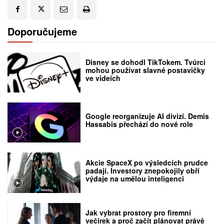
Doporučujeme
Disney se dohodl TikTokem. Tvůrci
mohou používat slavné postavičky
ve videích
Google reorganizuje AI divizi. Demis
Hassabis přechází do nové role
Akcie SpaceX po výsledcích prudce
padají. Investory znepokojily obří
výdaje na umělou inteligenci
Jak vybrat prostory pro firemní
večírek a proč začít plánovat právě