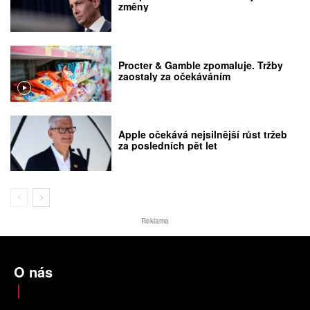
změny
Procter & Gamble zpomaluje. Tržby
zaostaly za očekáváním
Apple očekává nejsilnější růst tržeb
za posledních pět let
Reklama
O nás