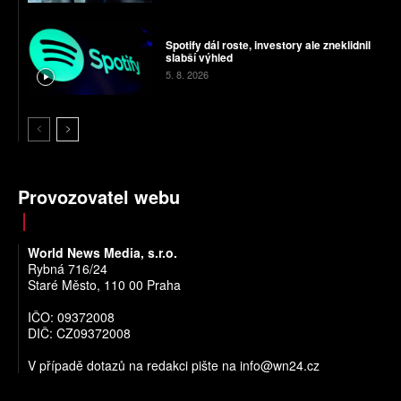
Spotify dál roste, investory ale zneklidnil
slabší výhled
5. 8. 2026
Provozovatel webu
World News Media, s.r.o.
Rybná 716/24
Staré Město, 110 00 Praha
IČO: 09372008
DIČ: CZ09372008
V případě dotazů na redakci pište na
info@wn24.cz