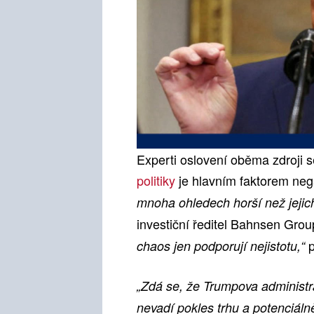
Experti oslovení oběma zdroji s
politiky
je hlavním faktorem nega
mnoha ohledech horší než jejic
investiční ředitel Bahnsen Gro
p
chaos jen podporují nejistotu,“
„Zdá se, že Trumpova administra
nevadí pokles trhu a potenciálně