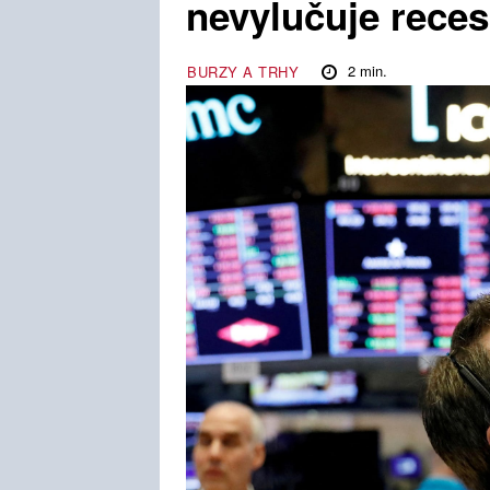
nevylučuje recesi
2
min.
BURZY A TRHY