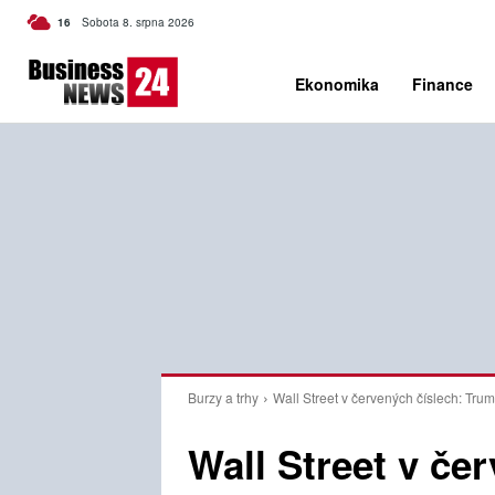
C
16
Sobota 8. srpna 2026
Czech
Ekonomika
Finance
Burzy a trhy
Wall Street v červených číslech: Trum
Wall Street v če