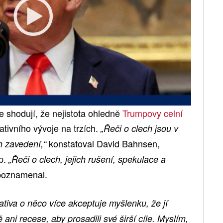
e shodují, že nejistota ohledně
Trumpovy celní
tivního vývoje na trzích.
„Řeči o clech jsou v
konstatoval David Bahnsen,
h zavedení,“
up.
„Řeči o clech, jejich rušení, spekulace a
oznamenal.
tiva o něco více akceptuje myšlenku, že jí
 ani recese, aby prosadili své širší cíle. Myslím,