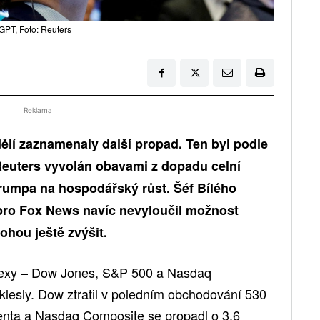
GPT, Foto: Reuters
Reklama
ělí zaznamenaly další propad. Ten byl podle
euters vyvolán obavami z dopadu celní
Trumpa na hospodářský růst. Šéf Bílého
ro Fox News navíc nevyloučil možnost
ohou ještě zvýšit.
ndexy – Dow Jones, S&P 500 a Nasdaq
klesly. Dow ztratil v poledním obchodování 530
enta a Nasdaq Composite se propadl o 3,6