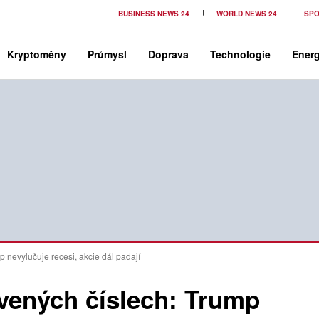
BUSINESS NEWS 24
WORLD NEWS 24
SPO
Kryptoměny
Průmysl
Doprava
Technologie
Energ
p nevylučuje recesi, akcie dál padají
rvených číslech: Trump