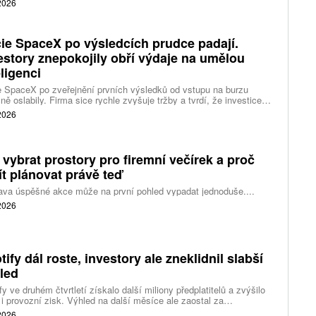
 2026
 inteligence i její dopad na společnost.
ie SpaceX po výsledcích prudce padají.
estory znepokojily obří výdaje na umělou
eligenci
 SpaceX po zveřejnění prvních výsledků od vstupu na burzu
ně oslabily. Firma sice rychle zvyšuje tržby a tvrdí, že investice
ělé inteligence se vracejí mnohem rychleji než dříve, investoři ale
 2026
eší, zda je tempo rekordních výdajů dlouhodobě udržitelné.
 vybrat prostory pro firemní večírek a proč
ít plánovat právě teď
ava úspěšné akce může na první pohled vypadat jednoduše....
 2026
tify dál roste, investory ale zneklidnil slabší
led
fy ve druhém čtvrtletí získalo další miliony předplatitelů a zvýšilo
 i provozní zisk. Výhled na další měsíce ale zaostal za
váním a ukázal, že další růst bude vyžadovat vyšší výdaje na
 2026