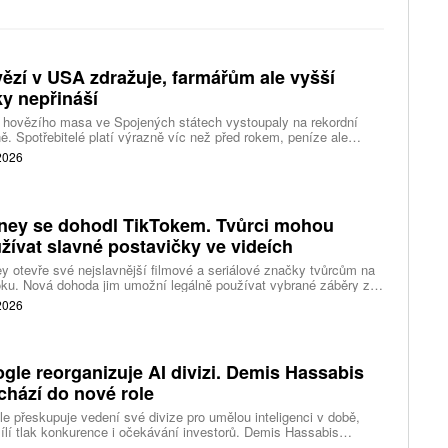
ězí v USA zdražuje, farmářům ale vyšší
ky nepřináší
 hovězího masa ve Spojených státech vystoupaly na rekordní
ě. Spotřebitelé platí výrazně víc než před rokem, peníze ale
távají farmářům, zpracovatelům ani restauracím. Celý řetězec
 2026
jí nedostatek dobytka a prudce rostoucí náklady.
ney se dohodl TikTokem. Tvůrci mohou
žívat slavné postavičky ve videích
y otevře své nejslavnější filmové a seriálové značky tvůrcům na
ku. Nová dohoda jim umožní legálně používat vybrané záběry z
kce studia a sdílet vlastní videa také na platformě Disney Verts.
 2026
gle reorganizuje AI divizi. Demis Hassabis
chází do nové role
e přeskupuje vedení své divize pro umělou inteligenci v době,
ílí tlak konkurence i očekávání investorů. Demis Hassabis
vá každodenní řízení DeepMind a zaměří se na vývoj pokročilé