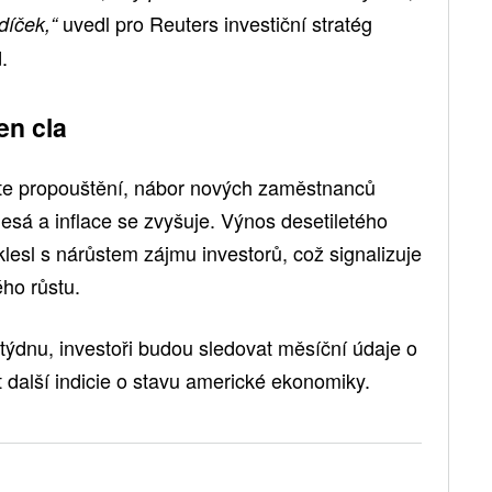
uvedl pro Reuters investiční stratég
díček,“
.
en cla
Roste propouštění, nábor nových zaměstnanců
lesá a inflace se zvyšuje. Výnos desetiletého
lesl s nárůstem zájmu investorů, což signalizuje
ho růstu.
 týdnu, investoři budou sledovat měsíční údaje o
t další indicie o stavu americké ekonomiky.