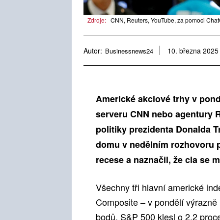
Zdroje:
CNN, Reuters, YouTube, za pomoci Chat
Autor:
Businessnews24
10. března 2025
Americké akciové trhy v pond
serveru CNN nebo agentury R
politiky prezidenta Donalda 
domu v nedělním rozhovoru p
recese a naznačil, že cla se m
Všechny tři hlavní americké i
Composite – v pondělí výrazně 
bodů, S&P 500 klesl o 2,2 proc