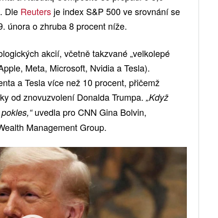
. Dle
Reuters
je index S&P 500 ve srovnání se
 února o zhruba 8 procent níže.
ologických akcií, včetně takzvané „velkolepé
ple, Meta, Microsoft, Nvidia a Tesla).
centa a Tesla více než 10 procent, přičemž
sky od znovuzvolení Donalda Trumpa.
„Když
uvedla pro CNN Gina Bolvin,
 pokles,“
n Wealth Management Group.