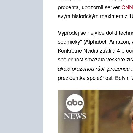
procenta, upozornil server
CNN
svým historickým maximem z 19.
Výprodej se nejvíce dotkl techn
sedmičky“ (Alphabet, Amazon, Ap
Konkrétně Nvidia ztratila 4 pro
společnost smazala veškeré zi
akcie přeženou růst, přeženou i
prezidentka společnosti Bolvi