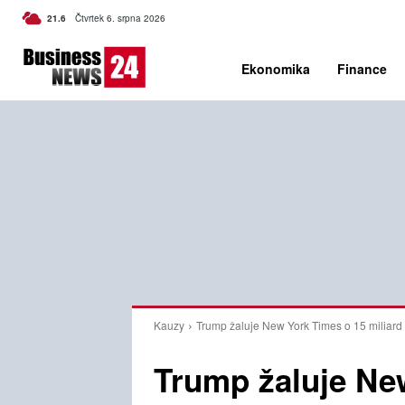
C
21.6
Čtvrtek 6. srpna 2026
Czech
Ekonomika
Finance
Kauzy
Trump žaluje New York Times o 15 miliard
Trump žaluje Ne