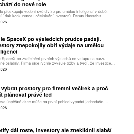
chází do nové role
e přeskupuje vedení své divize pro umělou inteligenci v době,
ílí tlak konkurence i očekávání investorů. Demis Hassabis
vá každodenní řízení DeepMind a zaměří se na vývoj pokročilé
 2026
 inteligence i její dopad na společnost.
ie SpaceX po výsledcích prudce padají.
estory znepokojily obří výdaje na umělou
eligenci
 SpaceX po zveřejnění prvních výsledků od vstupu na burzu
ně oslabily. Firma sice rychle zvyšuje tržby a tvrdí, že investice
ělé inteligence se vracejí mnohem rychleji než dříve, investoři ale
 2026
eší, zda je tempo rekordních výdajů dlouhodobě udržitelné.
 vybrat prostory pro firemní večírek a proč
ít plánovat právě teď
ava úspěšné akce může na první pohled vypadat jednoduše....
 2026
tify dál roste, investory ale zneklidnil slabší