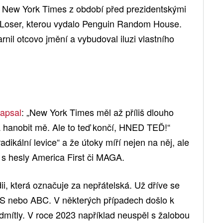
y New York Times z období před prezidentskými
 Loser, kterou vydalo Penguin Random House.
rnil otcovo jmění a vybudoval iluzi vlastního
apsal
: „New York Times měl až příliš dlouho
a hanobit mě. Ale to teď končí, HNED TEĎ!“
adikální levice“ a že útoky míří nejen na něj, ale
á s hesly America First či MAGA.
i, která označuje za nepřátelská. Už dříve se
CBS nebo ABC. V některých případech došlo k
dmítly. V roce 2023 například neuspěl s žalobou