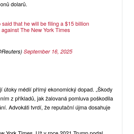
ionů dolarů.
id that he will be filing a $15 billion
it against The New York Times
@Reuters)
September 16, 2025
í útoky médií přímý ekonomický dopad. „Škody
ním z příkladů, jak žalovaná pomluva poškodila
ání. Advokáti tvrdí, že reputační újma dosahuje
ew York Times. Už v roce 2021 Trump podal