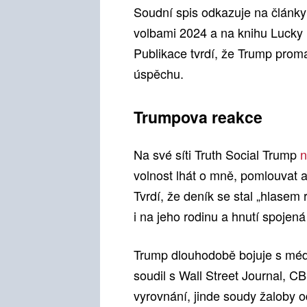
Soudní spis odkazuje na článk
volbami 2024 a na knihu Lucky
Publikace tvrdí, že Trump proma
úspěchu.
Trumpova reakce
Na své síti Truth Social Trump
n
volnost lhát o mně, pomlouvat 
Tvrdí, že deník se stal „hlasem r
i na jeho rodinu a hnutí spojen
Trump dlouhodobě bojuje s médi
soudil s Wall Street Journal, 
vyrovnání, jinde soudy žaloby o