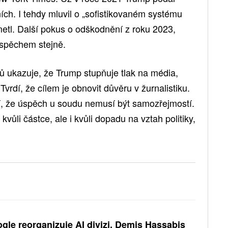
ích. I tehdy mluvil o „sofistikovaném systému
metl. Další pokus o odškodnění z roku 2023,
úspěchem stejně.
ů ukazuje, že Trump stupňuje tlak na média,
vrdí, že cílem je obnovit důvěru v žurnalistiku.
í, že úspěch u soudu nemusí být samozřejmostí.
ůli částce, ale i kvůli dopadu na vztah politiky,
gle reorganizuje AI divizi. Demis Hassabis