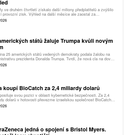
led
fy ve druhém čtvrtletí získalo další miliony předplatitelů a zvýšilo
 i provozní zisk. Výhled na další měsíce ale zaostal za
váním a ukázal, že další růst bude vyžadovat vyšší výdaje na
 2026
ting, nové služby a umělou inteligenci.
amerických států žaluje Trumpa kvůli novým
ům
ina 25 amerických států vedených demokraty podala žalobu na
istrativu prezidenta Donalda Trumpa. Tvrdí, že nová cla na dovoz
ítek zemí překračují pravomoci prezidenta a obcházejí předchozí
 2026
dnutí amerických soudů.
a koupí BioCatch za 2,4 miliardy dolarů
posiluje svou pozici v oblasti kybernetické bezpečnosti. Za 2,4
rdy dolarů v hotovosti převezme izraelskou společnost BioCatch,
 pomáhá bankám odhalovat podvody podle chování uživatelů při
 2026
 s internetovým bankovnictvím.
raZeneca jedná o spojení s Bristol Myers.