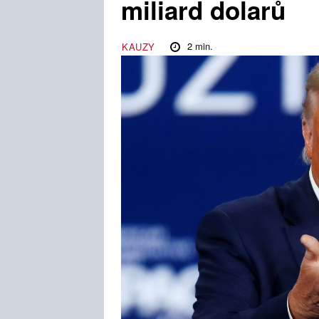
miliard dolarů
2
min.
KAUZY