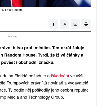
 X, Foto: Reuters
Reklama
rávní bitvu proti médiím. Tentokrát žaluje
 Random House. Tvrdí, že lživé články a
y pověst i obchodní značku.
oudu na Floridě požaduje
odškodnění
ve výši
odle Trumpových právníků novináři a vydavatelé
ace. Ty podle něj poškodily jeho osobní reputaci
Trump Media and Technology Group.