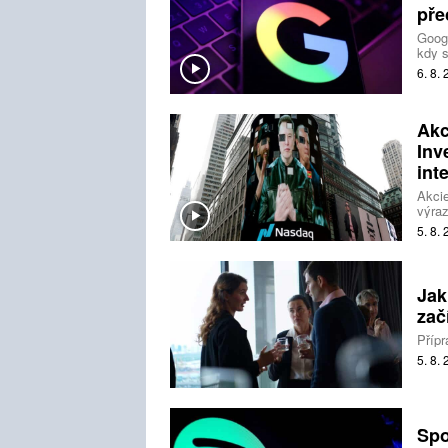
pře
Googl
kdy s
předá
6. 8.
umělé
Akc
Inv
int
Akcie
výraz
do um
5. 8.
dál ř
Jak
zač
Přípr
5. 8.
Spo