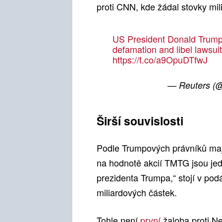
proti CNN, kde žádal stovky mil
US President Donald Trump sa
defamation and libel lawsu
https://t.co/a9OpuDTfwJ
— Reuters (
Širší souvislosti
Podle Trumpových právníků maj
na hodnotě akcií TMTG jsou jed
prezidenta Trumpa,“ stojí v pod
miliardových částek.
Tohle není
první
žaloba proti N