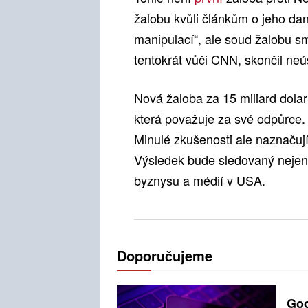
žalobu kvůli článkům o jeho dan
manipulací“, ale soud žalobu s
tentokrát vůči CNN, skončil ne
Nová žaloba za 15 miliard dolar
která považuje za své odpůrce. T
Minulé zkušenosti ale naznačuj
Výsledek bude sledovaný nejen kv
byznysu a médií v USA.
Doporučujeme
Goo