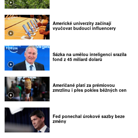
Americké univerzity začínají
vyučovat budoucí influencery
Sázka na umělou inteligenci srazila
fond z 45 miliard dolarů
Američané platí za prémiovou
zmrzlinu i přes pokles běžných cen
Fed ponechal úrokové sazby beze
změny