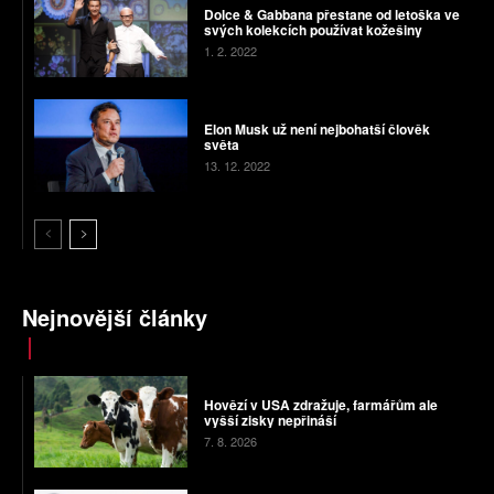
Dolce & Gabbana přestane od letoška ve
svých kolekcích používat kožešiny
1. 2. 2022
Elon Musk už není nejbohatší člověk
světa
13. 12. 2022
Nejnovější články
Hovězí v USA zdražuje, farmářům ale
vyšší zisky nepřináší
7. 8. 2026