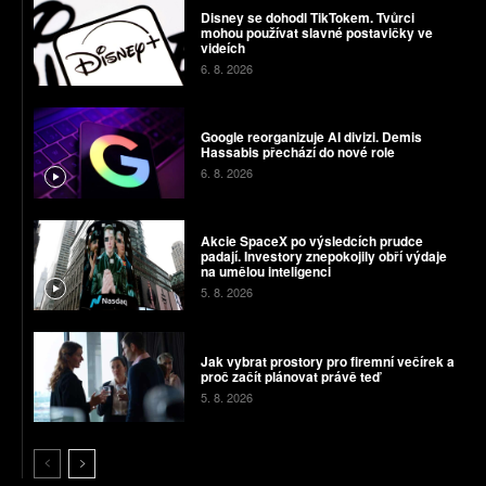
Disney se dohodl TikTokem. Tvůrci
mohou používat slavné postavičky ve
videích
6. 8. 2026
Google reorganizuje AI divizi. Demis
Hassabis přechází do nové role
6. 8. 2026
Akcie SpaceX po výsledcích prudce
padají. Investory znepokojily obří výdaje
na umělou inteligenci
5. 8. 2026
Jak vybrat prostory pro firemní večírek a
proč začít plánovat právě teď
5. 8. 2026