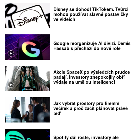
Disney se dohodl TikTokem. Tvůrci
mohou používat slavné postavičky
ve videích
Google reorganizuje AI divizi. Demis
Hassabis přechází do nové role
Akcie SpaceX po výsledcích prudce
padají. Investory znepokojily obří
výdaje na umělou inteligenci
Jak vybrat prostory pro firemní
večírek a proč začít plánovat právě
teď
Spotify dál roste, investory ale