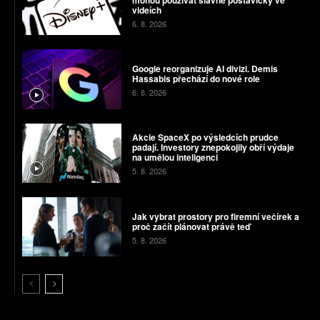
videích
6. 8. 2026
Google reorganizuje AI divizi. Demis
Hassabis přechází do nové role
6. 8. 2026
Akcie SpaceX po výsledcích prudce
padají. Investory znepokojily obří výdaje
na umělou inteligenci
5. 8. 2026
Jak vybrat prostory pro firemní večírek a
proč začít plánovat právě teď
5. 8. 2026