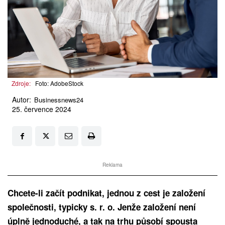
Zdroje:
Foto: AdobeStock
Autor:
Businessnews24
25. července 2024
Reklama
Chcete-li začít podnikat, jednou z cest je založení
společnosti, typicky s. r. o. Jenže založení není
úplně jednoduché, a tak na trhu působí spousta