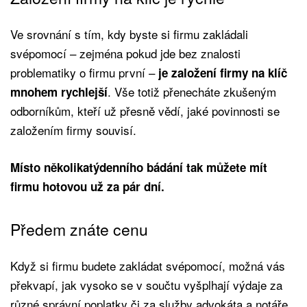
Ve srovnání s tím, kdy byste si firmu zakládali
svépomocí – zejména pokud jde bez znalosti
problematiky o firmu první –
je založení firmy na klíč
. Vše totiž přenecháte zkušeným
mnohem rychlejší
odborníkům, kteří už přesně vědí, jaké povinnosti se
založením firmy souvisí.
Místo několikatýdenního bádání tak můžete mít
firmu hotovou už za pár dní.
Předem znáte cenu
Když si firmu budete zakládat svépomocí, možná vás
překvapí, jak vysoko se v součtu vyšplhají výdaje za
různé správní poplatky či za služby advokáta a notáře.