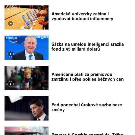
Americké univerzity začínají
vyučovat budoucí influencery
Sázka na umělou inteligenci srazila
fond z 45 miliard dolarů
Američané platí za prémiovou
zmrzlinu i přes pokles běžných cen
Fed ponechal úrokové sazby beze
změny
Procter & Gamble zpomaluje. Tržby