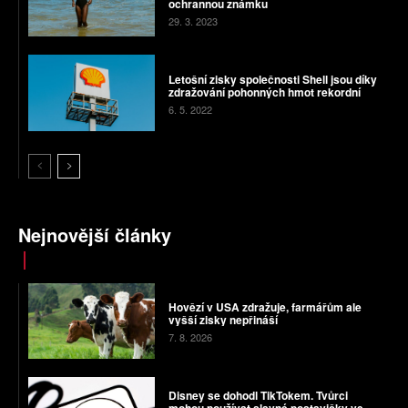
ochrannou známku
29. 3. 2023
Letošní zisky společnosti Shell jsou díky
zdražování pohonných hmot rekordní
6. 5. 2022
Nejnovější články
Hovězí v USA zdražuje, farmářům ale
vyšší zisky nepřináší
7. 8. 2026
Disney se dohodl TikTokem. Tvůrci
mohou používat slavné postavičky ve