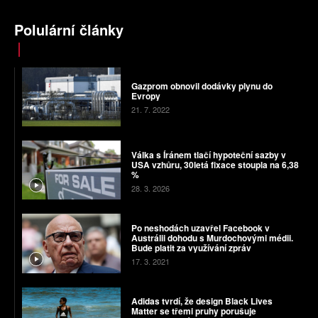
Polulární články
Gazprom obnovil dodávky plynu do
Evropy
21. 7. 2022
Válka s Íránem tlačí hypoteční sazby v
USA vzhůru, 30letá fixace stoupla na 6,38
%
28. 3. 2026
Po neshodách uzavřel Facebook v
Austrálii dohodu s Murdochovými médii.
Bude platit za využívání zpráv
17. 3. 2021
Adidas tvrdí, že design Black Lives
Matter se třemi pruhy porušuje