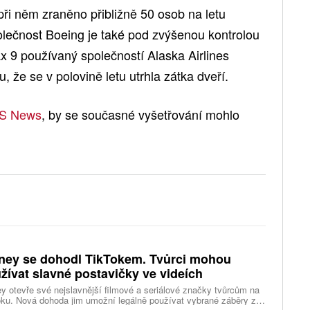
ři něm zraněno přibližně 50 osob na letu
olečnost Boeing je také pod zvýšenou kontrolou
x 9 používaný společností Alaska Airlines
, že se v polovině letu utrhla zátka dveří.
S News
, by se současné vyšetřování mohlo
ney se dohodl TikTokem. Tvůrci mohou
žívat slavné postavičky ve videích
y otevře své nejslavnější filmové a seriálové značky tvůrcům na
ku. Nová dohoda jim umožní legálně používat vybrané záběry z