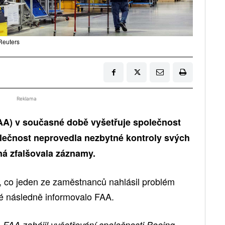
Reuters
Reklama
(FAA) v současné době vyšetřuje společnost
olečnost neprovedla nezbytné kontroly svých
ná zfalšovala záznamy.
, co jeden ze zaměstnanců nahlásil problém
ré následně informovalo FAA.
„FAA zahájil vyšetřování společnosti Boeing