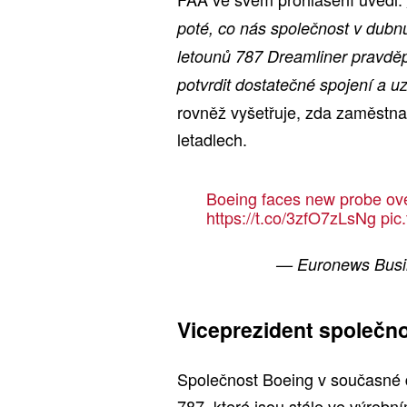
poté, co nás společnost v dubn
letounů 787 Dreamliner pravdě
potvrdit dostatečné spojení a u
rovněž vyšetřuje, zda zaměstna
letadlech.
Boeing faces new probe ove
https://t.co/3zfO7zLsNg
pic
— Euronews Busi
Viceprezident společno
Společnost Boeing v současné 
787, které jsou stále ve výrobn