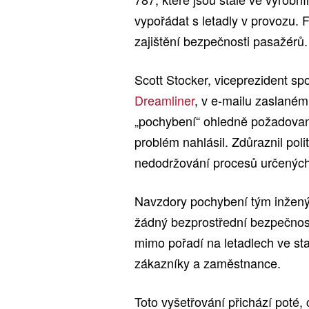
vypořádat s letadly v provozu. F
zajištění bezpečnosti pasažérů.
Scott Stocker, viceprezident s
Dreamliner
, v e-mailu zaslaném
„pochybení“ ohledně požadovaný
problém nahlásil. Zdůraznil poli
nedodržování procesů určených k
Navzdory pochybení tým inženýr
žádný bezprostřední bezpečnost
mimo pořadí na letadlech ve s
zákazníky a zaměstnance.
Toto vyšetřování přichází poté, 