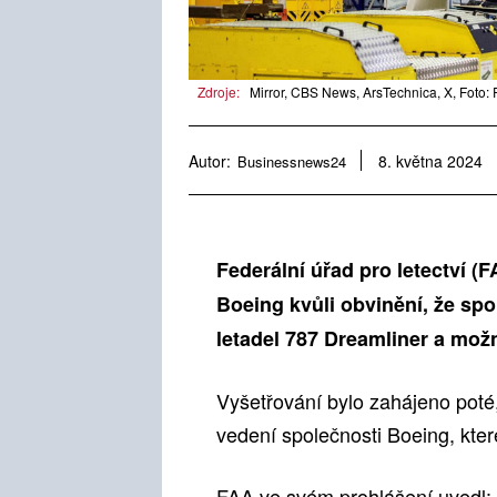
Zdroje:
Mirror, CBS News, ArsTechnica, X, Foto: 
Autor:
Businessnews24
8. května 2024
Federální úřad pro letectví 
Boeing kvůli obvinění, že sp
letadel 787 Dreamliner a mož
Vyšetřování bylo zahájeno poté
vedení společnosti Boeing, kte
FAA ve svém prohlášení uvedl: