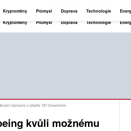
BUSINESS NEWS 24
WORLD NEWS 24
SPO
Kryptoměny
Průmysl
Doprava
Technologie
Energ
lšování záznamů o letadle 787 Dreamliner
oeing kvůli možnému