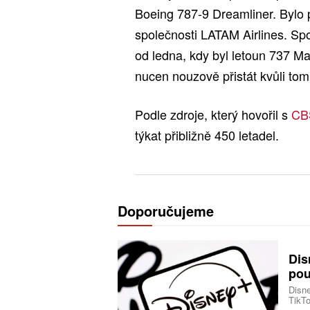
Boeing 787-9 Dreamliner. Bylo p
společnosti LATAM Airlines. Sp
od ledna, kdy byl letoun 737 Ma
nucen nouzově přistát kvůli tomu
Podle zdroje, který hovořil s
CB
týkat přibližně 450 letadel.
Doporučujeme
Dis
pou
Disne
TikTo