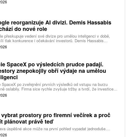
kce studia a sdílet vlastní videa také na platformě Disney Verts.
 2026
gle reorganizuje AI divizi. Demis Hassabis
chází do nové role
e přeskupuje vedení své divize pro umělou inteligenci v době,
ílí tlak konkurence i očekávání investorů. Demis Hassabis
vá každodenní řízení DeepMind a zaměří se na vývoj pokročilé
 2026
 inteligence i její dopad na společnost.
ie SpaceX po výsledcích prudce padají.
estory znepokojily obří výdaje na umělou
eligenci
 SpaceX po zveřejnění prvních výsledků od vstupu na burzu
ně oslabily. Firma sice rychle zvyšuje tržby a tvrdí, že investice
ělé inteligence se vracejí mnohem rychleji než dříve, investoři ale
 2026
eší, zda je tempo rekordních výdajů dlouhodobě udržitelné.
 vybrat prostory pro firemní večírek a proč
ít plánovat právě teď
ava úspěšné akce může na první pohled vypadat jednoduše....
 2026