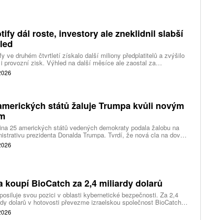
tify dál roste, investory ale zneklidnil slabší
led
fy ve druhém čtvrtletí získalo další miliony předplatitelů a zvýšilo
 i provozní zisk. Výhled na další měsíce ale zaostal za
váním a ukázal, že další růst bude vyžadovat vyšší výdaje na
 2026
ting, nové služby a umělou inteligenci.
amerických států žaluje Trumpa kvůli novým
ům
ina 25 amerických států vedených demokraty podala žalobu na
istrativu prezidenta Donalda Trumpa. Tvrdí, že nová cla na dovoz
ítek zemí překračují pravomoci prezidenta a obcházejí předchozí
 2026
dnutí amerických soudů.
a koupí BioCatch za 2,4 miliardy dolarů
posiluje svou pozici v oblasti kybernetické bezpečnosti. Za 2,4
rdy dolarů v hotovosti převezme izraelskou společnost BioCatch,
 pomáhá bankám odhalovat podvody podle chování uživatelů při
 2026
 s internetovým bankovnictvím.