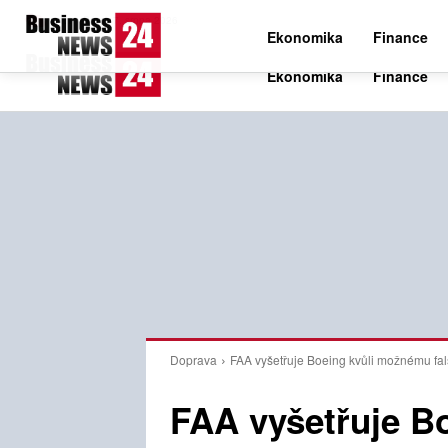
C
21.1
Pátek 7. srpna 2026
Czech
Ekonomika
Finance
Doprava
FAA vyšetřuje Boeing kvůli možnému fa
FAA vyšetřuje B