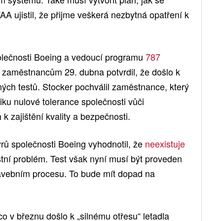
AA ujistil, že přijme veškerá nezbytná opatření k
polečnosti Boeing a vedoucí programu
787
 zaměstnancům 29. dubna potvrdil, že došlo k
ch testů. Stocker pochválil zaměstnance, který
tiku nulové tolerance společnosti vůči
 zajištění kvality a bezpečnosti.
ů společnosti Boeing vyhodnotil, že
neexistuje
ní problém. Test však nyní musí být proveden
tavebním procesu. To bude mít dopad na
co v březnu došlo k „silnému otřesu“ letadla