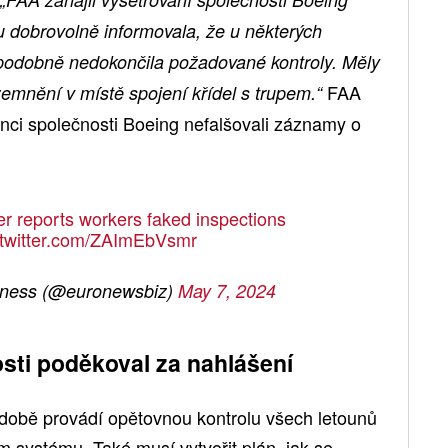
u dobrovolně informovala, že u některých
podobně nedokončila požadované kontroly. Měly
FAA
zemnění v místě spojení křídel s trupem.“
nci společnosti Boeing nefalšovali záznamy o
r reports workers faked inspections
.twitter.com/ZAImEbVsmr
ness (@euronewsbiz)
May 7, 2024
sti poděkoval za nahlášení
době provádí opětovnou kontrolu všech letounů
ím systému. Také musí vytvořit plán, jak se