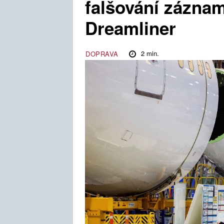
falšování záznam
Dreamliner
2
min.
DOPRAVA