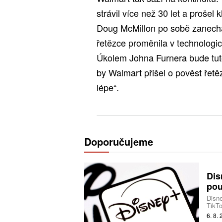
strávil více než 30 let a prošel
Doug McMillon po sobě zanecháv
řetězce proměnila v technologi
Úkolem Johna Furnera bude tuto 
by Walmart přišel o pověst řetě
lépe“.
Doporučujeme
Dis
pou
Disne
TikTo
produ
6. 8.