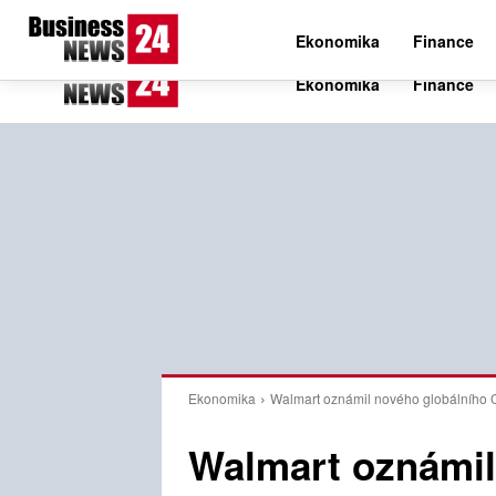
C
19.6
Pátek 7. srpna 2026
Czech
Ekonomika
Finance
Ekonomika
Walmart oznámil nového globálního
Walmart oznámil