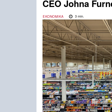
CEO Johna Furn
3
min.
EKONOMIKA