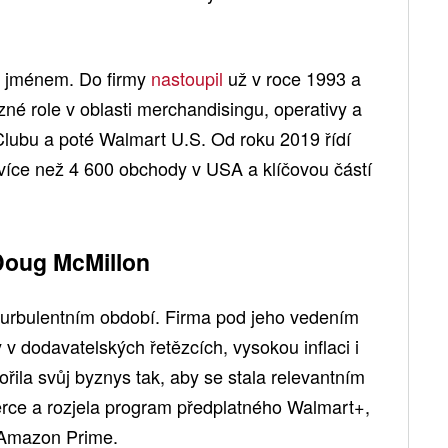
m jménem. Do firmy
nastoupil
už v roce 1993 a
né role v oblasti merchandisingu, operativy a
lubu a poté Walmart U.S. Od roku 2019 řídí
 více než 4 600 obchody v USA a klíčovou částí
Doug McMillon
turbulentním období. Firma pod jeho vedením
 v dodavatelských řetězcích, vysokou inflaci i
ořila svůj byznys tak, aby se stala relevantním
e a rozjela program předplatného Walmart+,
k Amazon Prime.