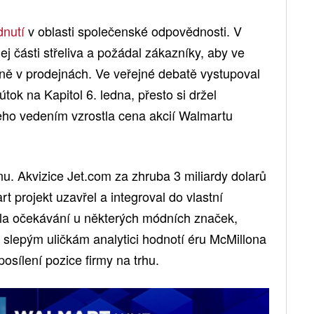
dnutí
v oblasti společenské odpovědnosti. V
j části střeliva a požádal zákazníky, aby ve
aně v prodejnách. Ve veřejné debatě vystupoval
útok na Kapitol 6. ledna, přesto si držel
eho vedením vzrostla cena akcií Walmartu
u. Akvizice Jet.com za zhruba 3 miliardy dolarů
t projekt uzavřel a integroval do vlastní
ila očekávání u některých módních značek,
slepým uličkám analytici hodnotí éru McMillona
osílení pozice firmy na trhu.