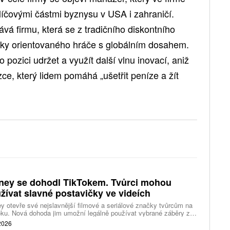
 klíčovými částmi byznysu v USA i zahraničí.
á firmu, která se z tradičního diskontního
cky orientovaného hráče s globálním dosahem.
pozici udržet a využít další vlnu inovací, aniž
zce, který lidem pomáhá „ušetřit peníze a žít
ney se dohodl TikTokem. Tvůrci mohou
žívat slavné postavičky ve videích
y otevře své nejslavnější filmové a seriálové značky tvůrcům na
ku. Nová dohoda jim umožní legálně používat vybrané záběry z
kce studia a sdílet vlastní videa také na platformě Disney Verts.
 2026