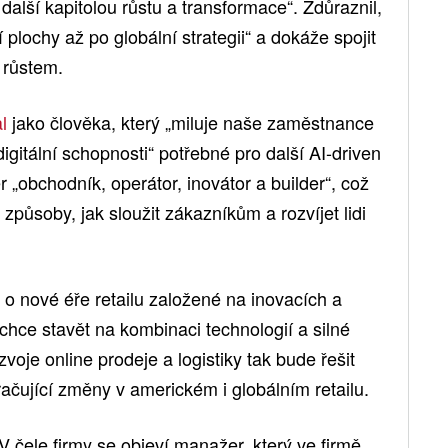
další kapitolou růstu a transformace“. Zdůraznil,
 plochy až po globální strategii“ a dokáže spojit
 růstem.
l
jako člověka, který „miluje naše zaměstnance
digitální schopnosti“ potřebné pro další AI-driven
r „obchodník, operátor, inovátor a builder“, což
působy, jak sloužit zákazníkům a rozvíjet lidi
 o nové éře retailu založené na inovacích a
 chce stavět na kombinaci technologií a silné
zvoje online prodeje a logistiky tak bude řešit
ačující změny v americkém i globálním retailu.
V čele firmy se objeví manažer, který ve firmě