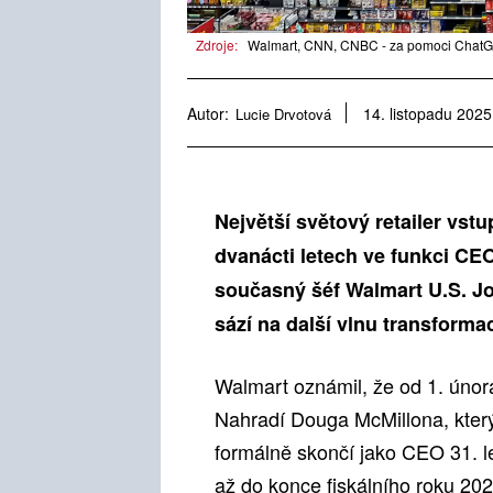
Zdroje:
Walmart, CNN, CNBC - za pomoci ChatGP
Autor:
Lucie Drvotová
14. listopadu 2025
Největší světový retailer vst
dvanácti letech ve funkci CE
současný šéf Walmart U.S. Jo
sází na další vlnu transform
Walmart oznámil, že od 1. únor
Nahradí Douga McMillona, který 
formálně skončí jako CEO 31. l
až do konce fiskálního roku 202