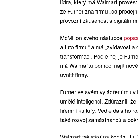
lídra, který má Walmart provést 
že Furner zná firmu „od prodejní
provozní zkušenost s digitálním
McMillon svého nástupce
popsa
a tuto firmu“ a má „zvídavost a 
transformaci. Podle něj je Furne
má Walmartu pomoci najít nové z
uvnitř firmy.
Furner ve svém vyjádření mluvil
umělé inteligenci. Zdůraznil, že
firemní kultury. Vedle dalšího ro
také rozvoj zaměstnanců a pokr
Walmart tak sází na kontinuitu. 