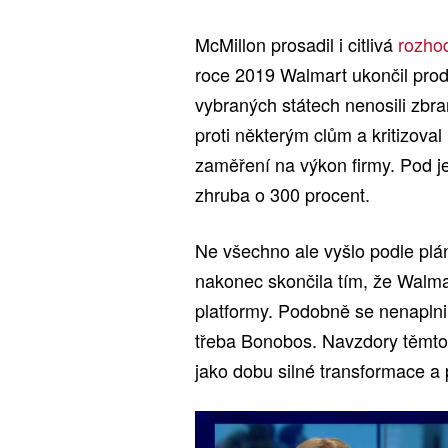
McMillon prosadil i citlivá
rozho
roce 2019 Walmart ukončil prode
vybraných státech nenosili zbr
proti některým clům a kritizoval 
zaměření na výkon firmy. Pod j
zhruba o 300 procent.
Ne všechno ale vyšlo podle plán
nakonec skončila tím, že Walmar
platformy. Podobně se nenapln
třeba Bonobos. Navzdory těmto 
jako dobu silné transformace a p