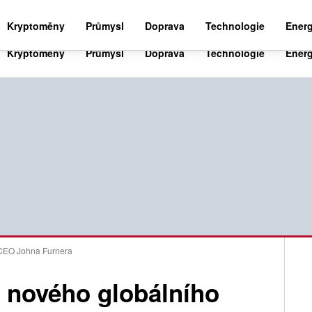
BUSINESS NEWS 24
WORLD NEWS 24
SPO
Kryptoměny
Průmysl
Doprava
Technologie
Energ
 CEO Johna Furnera
 nového globálního