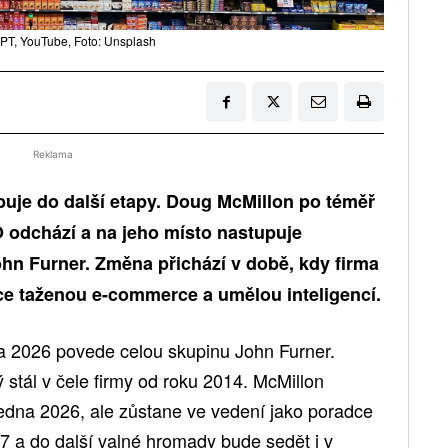
T, YouTube, Foto: Unsplash
Reklama
upuje do další etapy. Doug McMillon po téměř
O odchází a na jeho místo nastupuje
hn Furner. Změna přichází v době, kdy firma
ace taženou e-commerce a umělou inteligencí.
a 2026 povede celou skupinu John Furner.
stál v čele firmy od roku 2014. McMillon
edna 2026, ale zůstane ve vedení jako poradce
7 a do další valné hromady bude sedět i v