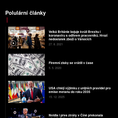
Polulární články
Velká Británie bojuje kvůli Brexitu i
koronaviru s odlivem pracovníků. Hrozí
nedostatek zboží o Vánocích
27. 8. 2021
Firemní zisky se vrátili v čase
5. 5. 2020
USA chtějí výjimku z unijních pravidel pro
emise metanu do roku 2035
15. 12. 2025
Nvidia i přes ztráty v Číně překonala