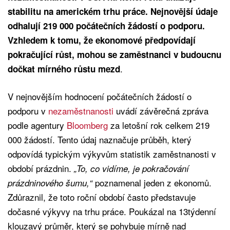
stabilitu na americkém trhu práce. Nejnovější údaje
odhalují 219 000 počátečních žádostí o podporu.
Vzhledem k tomu, že ekonomové předpovídají
pokračující růst, mohou se zaměstnanci v budoucnu
.
dočkat mírného růstu mezd
V nejnovějším hodnocení počátečních žádostí o
podporu v
nezaměstnanosti
uvádí závěrečná zpráva
podle agentury
Bloomberg
za letošní rok celkem 219
000 žádostí. Tento údaj naznačuje průběh, který
odpovídá typickým výkyvům statistik zaměstnanosti v
období prázdnin.
„To, co vidíme, je pokračování
poznamenal jeden z ekonomů.
prázdninového šumu,“
Zdůraznil, že toto roční období často představuje
dočasné výkyvy na trhu práce. Poukázal na 13týdenní
klouzavý průměr, který se pohybuje mírně nad