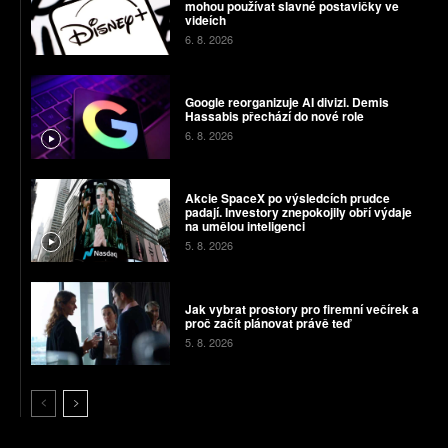
mohou používat slavné postavičky ve
videích
6. 8. 2026
Google reorganizuje AI divizi. Demis
Hassabis přechází do nové role
6. 8. 2026
Akcie SpaceX po výsledcích prudce
padají. Investory znepokojily obří výdaje
na umělou inteligenci
5. 8. 2026
Jak vybrat prostory pro firemní večírek a
proč začít plánovat právě teď
5. 8. 2026