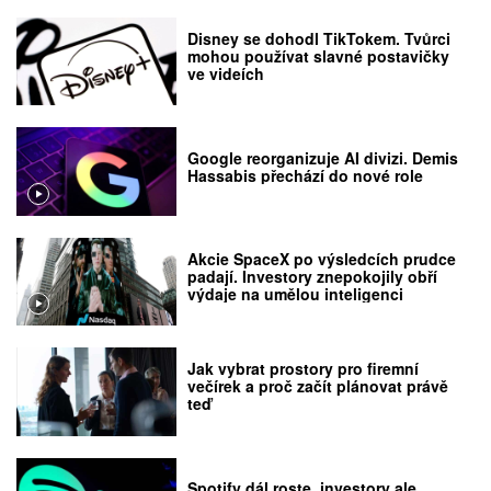
Disney se dohodl TikTokem. Tvůrci
mohou používat slavné postavičky
ve videích
Google reorganizuje AI divizi. Demis
Hassabis přechází do nové role
Akcie SpaceX po výsledcích prudce
padají. Investory znepokojily obří
výdaje na umělou inteligenci
Jak vybrat prostory pro firemní
večírek a proč začít plánovat právě
teď
Spotify dál roste, investory ale