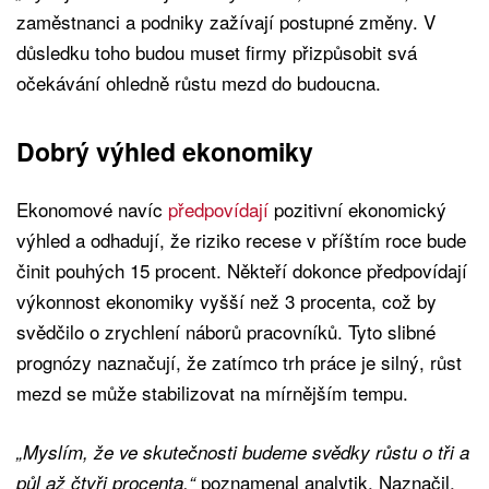
zaměstnanci a podniky zažívají postupné změny. V
důsledku toho budou muset firmy přizpůsobit svá
očekávání ohledně růstu mezd do budoucna.
Dobrý výhled ekonomiky
Ekonomové navíc
předpovídají
pozitivní ekonomický
výhled a odhadují, že riziko recese v příštím roce bude
činit pouhých 15 procent. Někteří dokonce předpovídají
výkonnost ekonomiky vyšší než 3 procenta, což by
svědčilo o zrychlení náborů pracovníků. Tyto slibné
prognózy naznačují, že zatímco trh práce je silný, růst
mezd se může stabilizovat na mírnějším tempu.
„Myslím, že ve skutečnosti budeme svědky růstu o tři a
poznamenal analytik. Naznačil,
půl až čtyři procenta,“