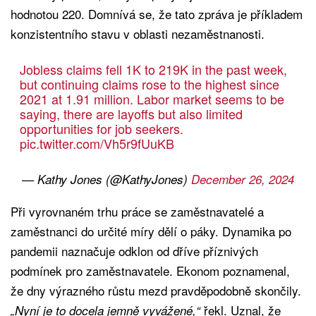
hodnotou 220. Domnívá se, že tato zpráva je příkladem
konzistentního stavu v oblasti nezaměstnanosti.
Jobless claims fell 1K to 219K in the past week,
but continuing claims rose to the highest since
2021 at 1.91 million. Labor market seems to be
saying, there are layoffs but also limited
opportunities for job seekers.
pic.twitter.com/Vh5r9fUuKB
— Kathy Jones (@KathyJones)
December 26, 2024
Při vyrovnaném trhu práce se zaměstnavatelé a
zaměstnanci do určité míry dělí o páky. Dynamika po
pandemii naznačuje odklon od dříve příznivých
podmínek pro zaměstnavatele. Ekonom poznamenal,
že dny výrazného růstu mezd pravděpodobně skončily.
řekl. Uznal, že
„Nyní je to docela jemně vyvážené,“