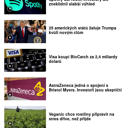
zneklidnil slabší výhled
25 amerických států žaluje Trumpa
kvůli novým clům
Visa koupí BioCatch za 2,4 miliardy
dolarů
AstraZeneca jedná o spojení s
Bristol Myers. Investoři jsou skeptičtí
Veganic chce rostliny připravit na
stres dříve, než přijde