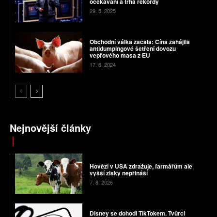
očekávání a trhá rekordy
29. 5. 2025
Obchodní válka začala: Čína zahájila
antidumpingové šetření dovozu
vepřového masa z EU
17. 6. 2024
Nejnovější články
Hovězí v USA zdražuje, farmářům ale
vyšší zisky nepřináší
7. 8. 2026
Disney se dohodl TikTokem. Tvůrci