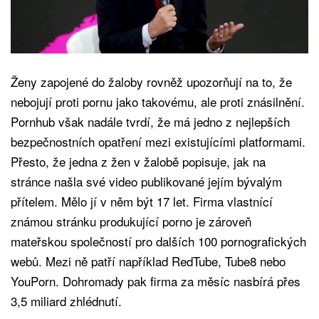
Ženy zapojené do žaloby rovněž upozorňují na to, že
nebojují proti pornu jako takovému, ale proti znásilnění.
Pornhub však nadále tvrdí, že má jedno z nejlepších
bezpečnostních opatření mezi existujícími platformami.
Přesto, že jedna z žen v žalobě popisuje, jak na
stránce našla své video publikované jejím bývalým
přítelem. Mělo jí v něm být 17 let. Firma vlastnící
známou stránku produkující porno je zároveň
mateřskou společností pro dalších 100 pornografických
webů. Mezi ně patří například RedTube, Tube8 nebo
YouPorn. Dohromady pak firma za měsíc nasbírá přes
3,5 miliard zhlédnutí.