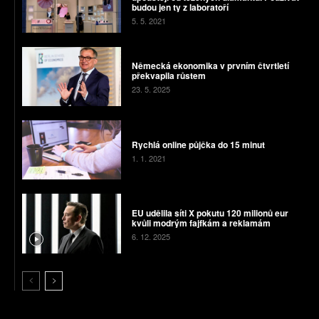
budou jen ty z laboratoří
5. 5. 2021
Německá ekonomika v prvním čtvrtletí
překvapila růstem
23. 5. 2025
Rychlá online půjčka do 15 minut
1. 1. 2021
EU udělila síti X pokutu 120 milionů eur
kvůli modrým fajfkám a reklamám
6. 12. 2025