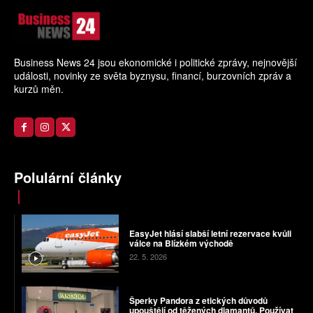
Business News 24 jsou ekonomické i politické zprávy, nejnovější
události, novinky ze světa byznysu, financí, burzovních zpráv a
kurzů měn.
Polulární články
EasyJet hlásí slabší letní rezervace kvůli
válce na Blízkém východě
22. 5. 2026
Šperky Pandora z etických důvodů
upouštějí od těžených diamantů. Používat