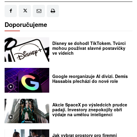
Doporučujeme
Disney se dohodl TikTokem. Tvůrci
mohou používat slavné postavičky
ve videích
Google reorganizuje AI divizi. Demis
Hassabis přechází do nové role
Akcie SpaceX po výsledcích prudce
padají. Investory znepokojily obří
výdaje na umělou inteligenci
Jak vybrat prostory pro firemní