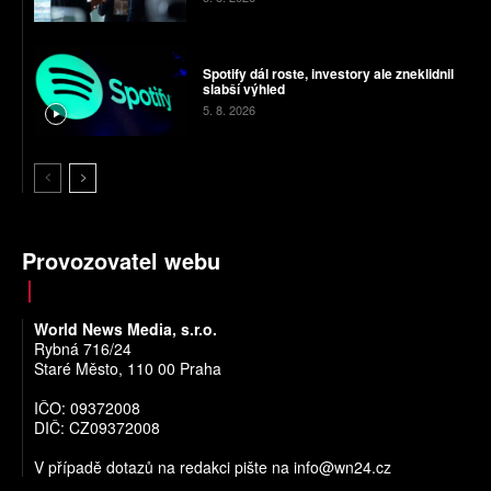
Spotify dál roste, investory ale zneklidnil
slabší výhled
5. 8. 2026
Provozovatel webu
World News Media, s.r.o.
Rybná 716/24
Staré Město, 110 00 Praha
IČO: 09372008
DIČ: CZ09372008
V případě dotazů na redakci pište na
info@wn24.cz