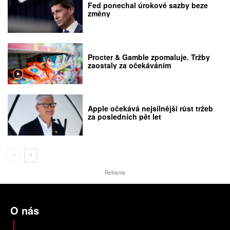
Fed ponechal úrokové sazby beze
změny
Procter & Gamble zpomaluje. Tržby
zaostaly za očekáváním
Apple očekává nejsilnější růst tržeb
za posledních pět let
Reklama
O nás