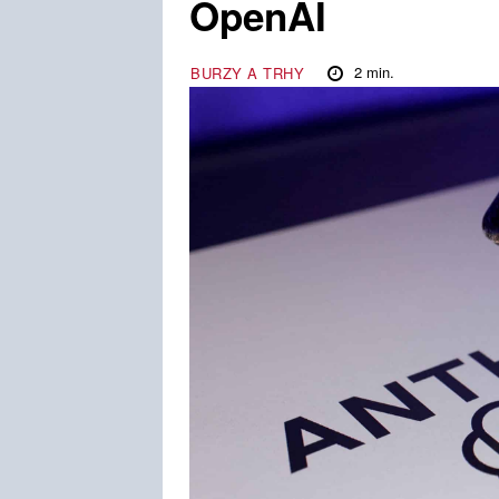
OpenAI
2
min.
BURZY A TRHY