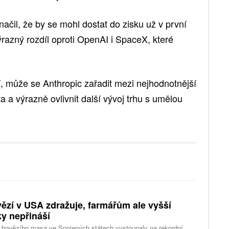
ačil, že by se mohl dostat do zisku už v první
ýrazný rozdíl oproti OpenAI i SpaceX, které
, může se Anthropic zařadit mezi nejhodnotnější
 a výrazně ovlivnit další vývoj trhu s umělou
ězí v USA zdražuje, farmářům ale vyšší
ky nepřináší
 hovězího masa ve Spojených státech vystoupaly na rekordní