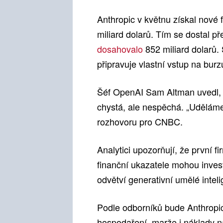
Anthropic v květnu získal nové 
miliard dolarů. Tím se dostal p
dosahovalo
852 miliard dolarů
připravuje vlastní vstup na burz
Šéf OpenAI Sam Altman uvedl, 
chystá, ale nespěchá. „Uděláme
rozhovoru pro CNBC.
Analytici upozorňují, že první f
finanční ukazatele mohou inves
odvětví generativní umělé intel
Podle odborníků bude Anthropic
hospodaření, marže i náklady n