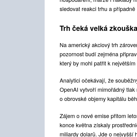
sledovat reakci trhu a případně u
Trh čeká velká zkoušk
Na americký akciový trh zároveň 
pozornost budí zejména připra
který by mohl patřit k největším v
Analytici očekávají, že souběž
OpenAI vytvoří mimořádný tlak n
o obrovské objemy kapitálu běh
Zájem o nové emise přitom letos
konce května získaly prostředni
miliardy dolarů. Jde o nejvyšší