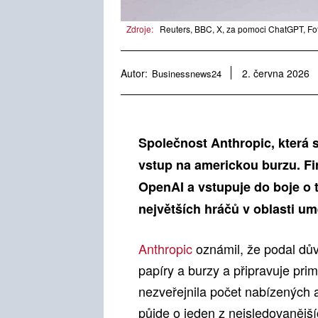
Zdroje:
Reuters, BBC, X, za pomoci ChatGPT, Fo
Autor:
Businessnews24
2. června 2026
Společnost Anthropic, která 
vstup na americkou burzu. F
OpenAI a vstupuje do boje o t
největších hráčů v oblasti um
Anthropic
oznámil, že podal dů
papíry a burzy a připravuje pri
nezveřejnila počet nabízených a
půjde o jeden z nejsledovanější