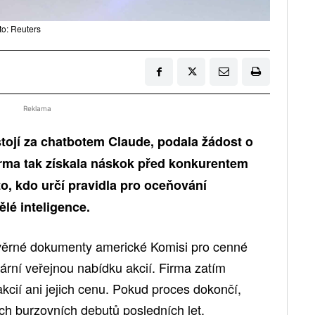
to: Reuters
Reklama
stojí za chatbotem Claude, podala žádost o
irma tak získala náskok před konkurentem
o, kdo určí pravidla pro oceňování
ělé inteligence.
věrné dokumenty americké Komisi pro cenné
mární veřejnou nabídku akcií. Firma zatím
kcií ani jejich cenu. Pokud proces dokončí,
ch burzovních debutů posledních let.