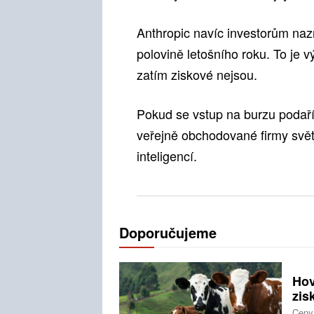
Anthropic navíc investorům nazn
polovině letošního roku. To je v
zatím ziskové nejsou.
Pokud se vstup na burzu podaří
veřejně obchodované firmy světa
inteligencí.
Doporučujeme
Hov
zis
Ceny