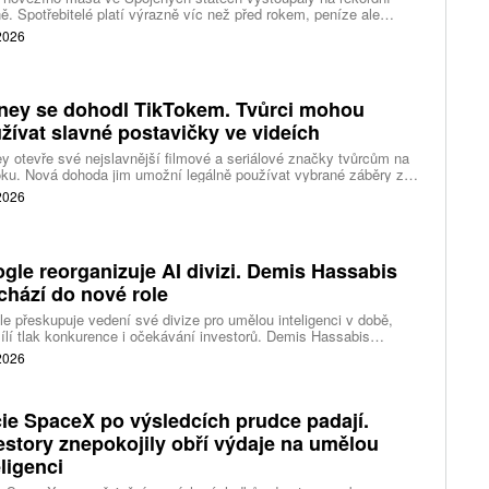
ě. Spotřebitelé platí výrazně víc než před rokem, peníze ale
távají farmářům, zpracovatelům ani restauracím. Celý řetězec
 2026
jí nedostatek dobytka a prudce rostoucí náklady.
ney se dohodl TikTokem. Tvůrci mohou
žívat slavné postavičky ve videích
y otevře své nejslavnější filmové a seriálové značky tvůrcům na
ku. Nová dohoda jim umožní legálně používat vybrané záběry z
kce studia a sdílet vlastní videa také na platformě Disney Verts.
 2026
gle reorganizuje AI divizi. Demis Hassabis
chází do nové role
e přeskupuje vedení své divize pro umělou inteligenci v době,
ílí tlak konkurence i očekávání investorů. Demis Hassabis
vá každodenní řízení DeepMind a zaměří se na vývoj pokročilé
 2026
 inteligence i její dopad na společnost.
ie SpaceX po výsledcích prudce padají.
estory znepokojily obří výdaje na umělou
eligenci