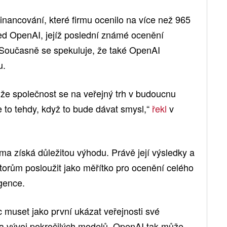
financování, které firmu ocenilo na více než 965
řed OpenAI, jejíž poslední známé ocenění
. Současně se spekuluje, že také OpenAI
u.
že společnost se na veřejný trh v budoucnu
 to tehdy, když to bude dávat smysl,“
řekl
v
irma získá důležitou výhodu. Právě její výsledky a
torům posloužit jako měřítko pro ocenění celého
igence.
 muset jako první ukázat veřejnosti své
a vývoj pokročilých modelů. OpenAI tak může