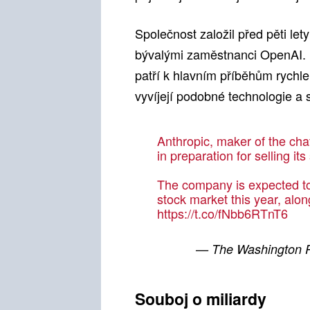
Společnost založil před pěti le
bývalými zaměstnanci OpenAI. 
patří k hlavním příběhům rychle
vyvíjejí podobné technologie a s
Anthropic, maker of the chat
in preparation for selling its
The company is expected to b
stock market this year, al
https://t.co/fNbb6RTnT6
— The Washington P
Souboj o miliardy