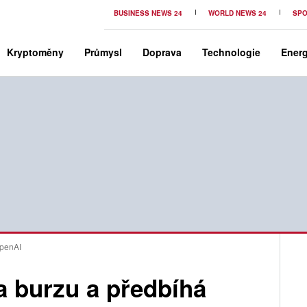
BUSINESS NEWS 24
WORLD NEWS 24
SPO
Kryptoměny
Průmysl
Doprava
Technologie
Energ
OpenAI
a burzu a předbíhá