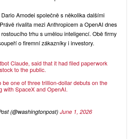
ty Dario Amodei společně s několika dalšími
Právě rivalita mezi Anthropicem a OpenAI dnes
 rostoucího trhu s umělou inteligencí. Obě firmy
oupeří o firemní zákazníky i investory.
bot Claude, said that it had filed paperwork
 stock to the public.
e one of three trillion-dollar debuts on the
ong with SpaceX and OpenAI.
ost (@washingtonpost)
June 1, 2026