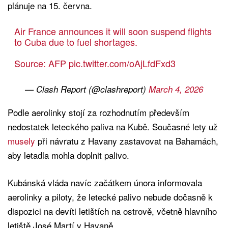
plánuje na 15. června.
Air France announces it will soon suspend flights
to Cuba due to fuel shortages.
Source: AFP
pic.twitter.com/oAjLfdFxd3
— Clash Report (@clashreport)
March 4, 2026
Podle aerolinky stojí za rozhodnutím především
nedostatek leteckého paliva na Kubě. Současné lety už
musely
při návratu z Havany zastavovat na Bahamách,
aby letadla mohla doplnit palivo.
Kubánská vláda navíc začátkem února informovala
aerolinky a piloty, že letecké palivo nebude dočasně k
dispozici na devíti letištích na ostrově, včetně hlavního
letiště José Martí v Havaně.