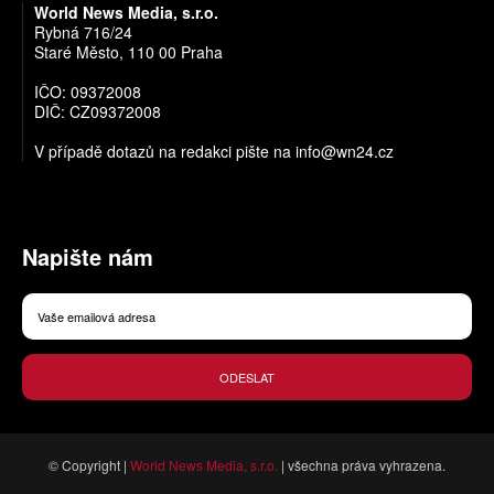
World News Media, s.r.o.
Rybná 716/24
Staré Město, 110 00 Praha
IČO: 09372008
DIČ: CZ09372008
V případě dotazů na redakci pište na
info@wn24.cz
Napište nám
ODESLAT
© Copyright |
World News Media, s.r.o.
| všechna práva vyhrazena.