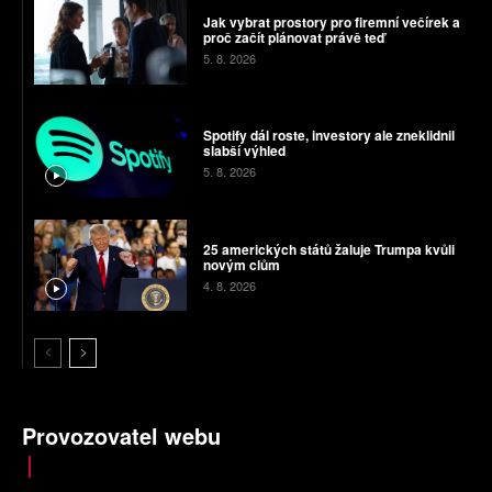
Jak vybrat prostory pro firemní večírek a
proč začít plánovat právě teď
5. 8. 2026
Spotify dál roste, investory ale zneklidnil
slabší výhled
5. 8. 2026
25 amerických států žaluje Trumpa kvůli
novým clům
4. 8. 2026
Provozovatel webu