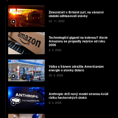
Železničáři v Británii zuří, na vánoční
období odhlasovali stávky
22. 11. 2022
Technologičtí giganti na kolenou? Akcie
Amazonu se propadly nejvíce od roku
2006
2. 5. 2022
Válka s Íránem zdražila Američanům
energie o stovky dolarů
30. 5. 2026
Anthropic drží nový model stranou kvůli
riziku hackerských útoků
8. 4. 2026