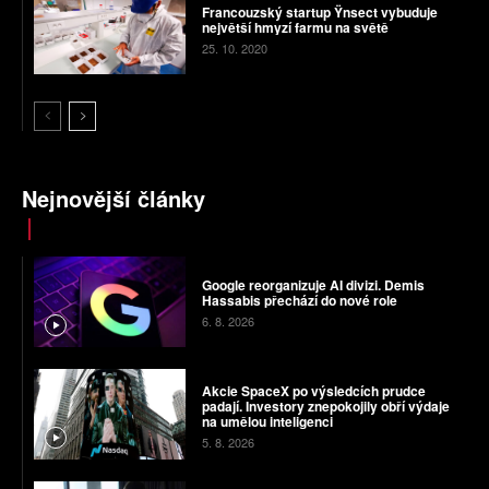
Francouzský startup Ÿnsect vybuduje
největší hmyzí farmu na světě
25. 10. 2020
Nejnovější články
Google reorganizuje AI divizi. Demis
Hassabis přechází do nové role
6. 8. 2026
Akcie SpaceX po výsledcích prudce
padají. Investory znepokojily obří výdaje
na umělou inteligenci
5. 8. 2026