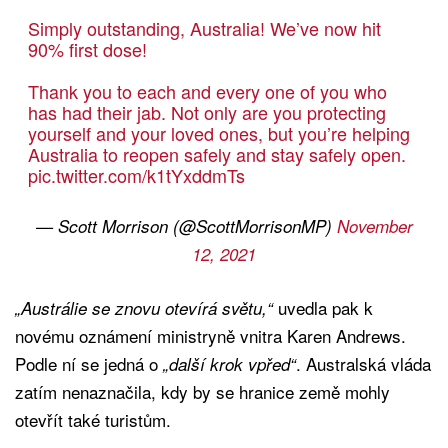
Simply outstanding, Australia! We’ve now hit
90% first dose!
Thank you to each and every one of you who
has had their jab. Not only are you protecting
yourself and your loved ones, but you’re helping
Australia to reopen safely and stay safely open.
pic.twitter.com/k1tYxddmTs
— Scott Morrison (@ScottMorrisonMP)
November
12, 2021
uvedla pak k
„Austrálie se znovu otevírá světu,“
novému oznámení ministryně vnitra Karen Andrews.
Podle ní se jedná o
. Australská vláda
„další krok vpřed“
zatím nenaznačila, kdy by se hranice země mohly
otevřít také turistům.