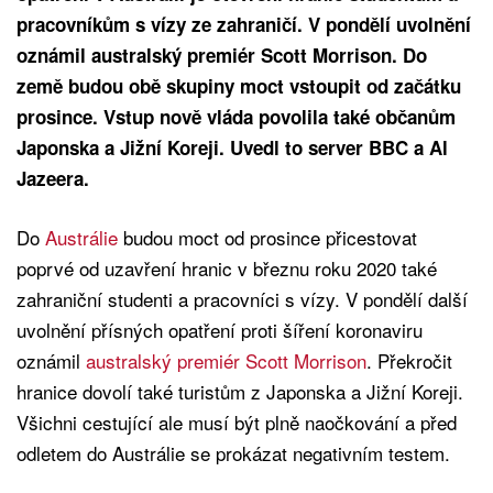
pracovníkům s vízy ze zahraničí. V pondělí uvolnění
oznámil australský premiér Scott Morrison. Do
země budou obě skupiny moct vstoupit od začátku
prosince. Vstup nově vláda povolila také občanům
Japonska a Jižní Koreji. Uvedl to server BBC a Al
Jazeera.
Do
Austrálie
budou moct od prosince přicestovat
poprvé od uzavření hranic v březnu roku 2020 také
zahraniční studenti a pracovníci s vízy. V pondělí další
uvolnění přísných opatření proti šíření koronaviru
oznámil
australský premiér Scott Morrison
. Překročit
hranice dovolí také turistům z Japonska a Jižní Koreji.
Všichni cestující ale musí být plně naočkování a před
odletem do Austrálie se prokázat negativním testem.