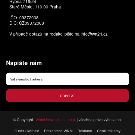
Rybná 716/24
Staré Město, 110 00 Praha
IČO: 09372008
DIČ: CZ09372008
V případě dotazů na redakci pište na
info@wn24.cz
Napište nám
ODESLAT
© Copyright |
World News Media, s.r.o.
| všechna práva vyhrazena.
O nás / Kontakt
Prezentace WNM
Reklama
Ceník reklamy