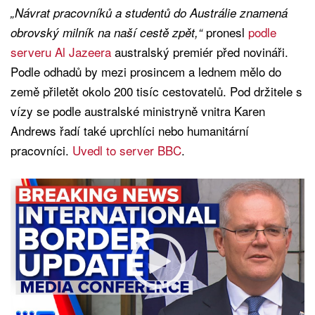
„Návrat pracovníků a studentů do Austrálie znamená
pronesl
podle
obrovský milník na naší cestě zpět,“
serveru Al Jazeera
australský premiér před novináři.
Podle odhadů by mezi prosincem a lednem mělo do
země přiletět okolo 200 tisíc cestovatelů. Pod držitele s
vízy se podle australské ministryně vnitra Karen
Andrews řadí také uprchlíci nebo humanitární
pracovníci.
Uvedl to server BBC
.