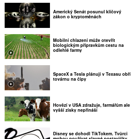
Americký Senát posunul klíčový
zákon o kryptoměnách
Mobilní chlazení může otevřít
biologickým přípravkům cestu na
odlehlé farmy
SpaceX a Tesla plánují v Texasu obří
továrnu na čipy
Hovězí v USA zdražuje, farmářům ale
vyšší zisky nepřináší
Disney se dohodl TikTokem. Tvůrci
mohou používat slavné postavičky