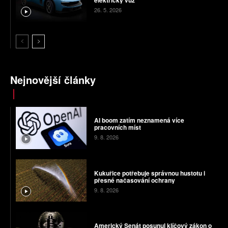
26. 5. 2026
Nejnovější články
AI boom zatím neznamená více
pracovních míst
9. 8. 2026
Kukuřice potřebuje správnou hustotu i
přesné načasování ochrany
9. 8. 2026
Americký Senát posunul klíčový zákon o