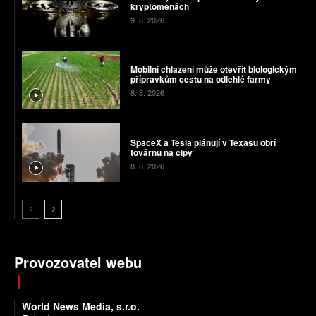
kryptoměnách
9. 8. 2026
Mobilní chlazení může otevřít biologickým
přípravkům cestu na odlehlé farmy
8. 8. 2026
SpaceX a Tesla plánují v Texasu obří
továrnu na čipy
8. 8. 2026
Provozovatel webu
World News Media, s.r.o.