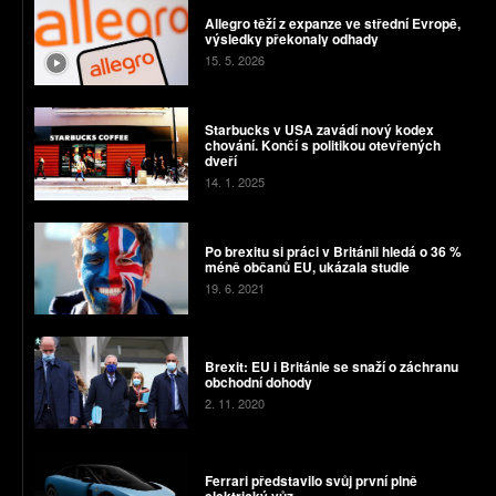
Allegro těží z expanze ve střední Evropě,
výsledky překonaly odhady
15. 5. 2026
Starbucks v USA zavádí nový kodex
chování. Končí s politikou otevřených
dveří
14. 1. 2025
Po brexitu si práci v Británii hledá o 36 %
méně občanů EU, ukázala studie
19. 6. 2021
Brexit: EU i Británie se snaží o záchranu
obchodní dohody
2. 11. 2020
Ferrari představilo svůj první plně
elektrický vůz